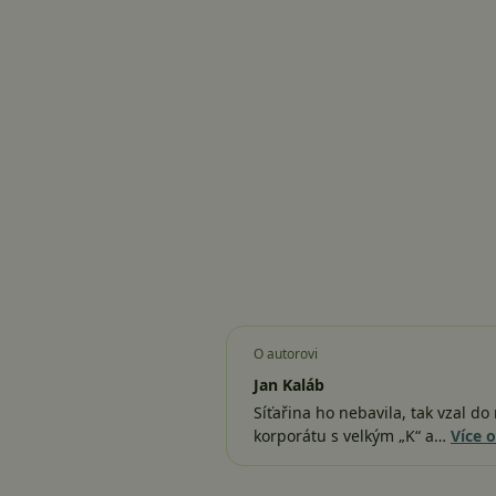
O autorovi
Jan Kaláb
Síťařina ho nebavila, tak vzal d
korporátu s velkým „K“ a…
Více 