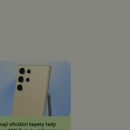
kají oficiální tapety řady