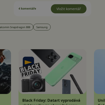
4 komentáře
Vložit komentář
alcomm Snapdragon 888
Samsung
Black Friday: Datart vyprodává
Uni