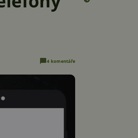
elefony
4 komentáře