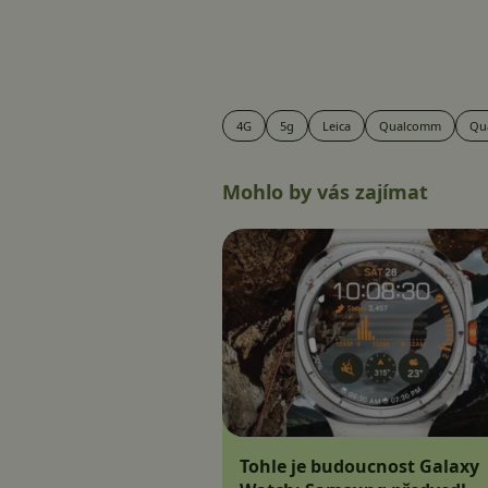
4G
5g
Leica
Qualcomm
Qu
Mohlo by vás zajímat
Tohle je budoucnost Galaxy