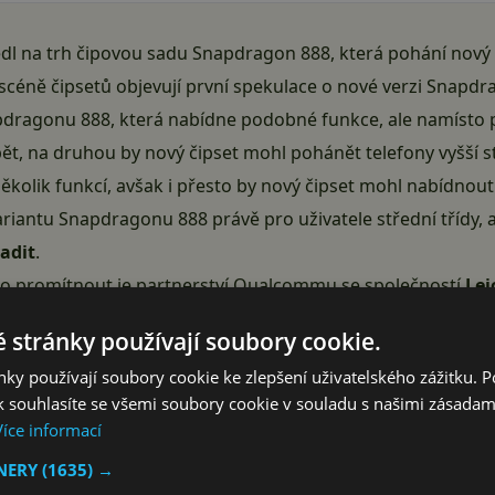
dl na trh čipovou sadu Snapdragon 888, která pohání nový
a scéně čipsetů objevují první spekulace o nové verzi Sna
napdragonu 888, která nabídne podobné funkce, ale namísto
zpět, na druhou by nový čipset mohl pohánět telefony vyšší st
lik funkcí, avšak i přesto by nový čipset mohl nabídnout 
riantu Snapdragonu 888 právě pro uživatele střední třídy, 
adit
.
o promítnout je partnerství
Qualcommu
se společností
Lei
e nedávno, ale rozhodně by mohla přinést inovace fotoapar
 stránky používají soubory cookie.
dragon. Další
informace
se pravděpodobně dozvíme v další
ky používají soubory cookie ke zlepšení uživatelského zážitku. 
 souhlasíte se všemi soubory cookie v souladu s našimi zásadam
Reklama
Více informací
TNERY
(1635) →