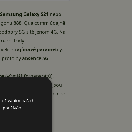
Samsung Galaxy S21
nebo
pdragonu 888. Qualcomm údajně
 podpory 5G sítě jenom 4G. Na
řední třídy.
velice
zajímavé parametry
.
a proto by
absence 5G
ca
(vývojář fotoaparátů).
átu do telefonů, které jsou
ch týdnech, snad už přímo od
Používáním našich
i používání