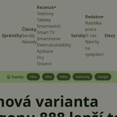
Recenze
Telefony
Redakce
Tablety
Nabídka
Smartwatch
Články
práce
Smart TV
Zprávičky
Seriály
Seriály
O nás
Slevy
Smarthome
Návody
Návrhy
Elektrokoloběžky
na
Aplikace
vylepšení
Hry
Ostatní
Trendy:
Akce
Alza
Slevy
Samsung
Google
nová varianta