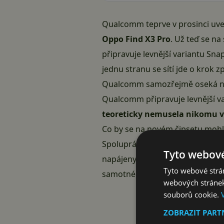
Qualcomm teprve v prosinci uve
Oppo Find X3 Pro
. Už teď se n
připravuje levnější variantu S
jednu stranu se sítí jde o krok 
Qualcomm samozřejmě oseká něko
Qualcomm připravuje levnější va
teoreticky nemusela nikomu v
Co by se na novém čipsetu mohl
Spolupráce byla oznámena teprv
Tyto webové
napájeny čipovými sadami Snap
Tyto webové strán
samotného Qualcommu.
webových stránek
souborů cookie.
ZOBRAZIT PAR