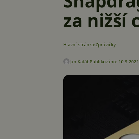
Snapdrag
za nižší 
Hlavní stránka
Zprávičky
Jan Kaláb
Publikováno:
10.3.2021