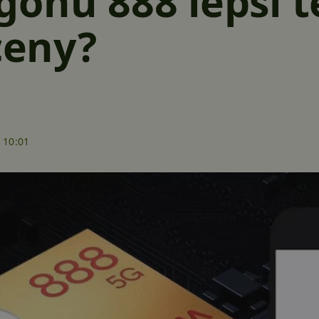
onu 888 lepší t
ceny?
 10:01