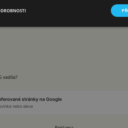
ODROBNOSTI
PŘ
 vadila?
referované stránky na Google
ovinka nebo sleva
Reklama