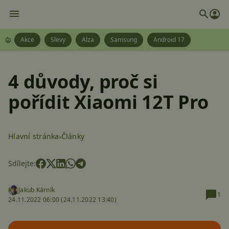
Akce
Slevy
Alza
Samsung
Android 17
4 důvody, proč si
pořídit Xiaomi 12T Pro
Hlavní stránka
Články
Sdílejte:
Jakub Kárník
1
24.11.2022 06:00 (
24.11.2022 13:40)