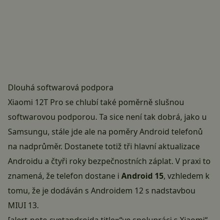
Dlouhá softwarová podpora
Xiaomi 12T Pro se chlubí také poměrně slušnou
softwarovou podporou. Ta sice není tak dobrá, jako u
Samsungu, stále jde ale na poměry Android telefonů
na nadprůměr. Dostanete totiž tři hlavní aktualizace
Androidu a čtyři roky bezpečnostních záplat. V praxi to
znamená, že telefon dostane i
Android 15
, vzhledem k
tomu, že je dodáván s Androidem 12 s nadstavbou
MIUI 13.
[alert-note-svetandroida title=“ve spolupráci s Xiaomi“