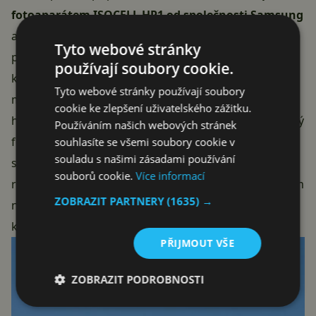
fotoaparátem ISOCELL HP1 od společnosti Samsung
a nutno říci, že zde čínský gigant odvedl skvělý kus
Tyto webové stránky
práce. Na rozdíl třeba od
Motoroly Edge 30 Ultra,
u
používají soubory cookie.
které se vyladění foťáků příliš nepovedlo si nebudete
Tyto webové stránky používají soubory
mít na co stěžovat, zvlášť v případě, že fotíte primárně
cookie ke zlepšení uživatelského zážitku.
hlavním snímačem, a nevadí vám průměrný ultraširoký
Používáním našich webových stránek
foťák. Ve většině případů dostanete nádherné a ostré
souhlasíte se všemi soubory cookie v
souladu s našimi zásadami používání
snímky plné detailů v čele se skvělým dynamickým
souborů cookie.
Více informací
rozsahem. Jedinou vadou na kráse mohou být tu a tam
ZOBRAZIT PARTNERY
(1635) →
náznaky vyšší saturace barev. Nechybí ani poměrně
kvalitní video, které můžete nahrávat až v 8K rozlišení.
PŘIJMOUT VŠE
ZOBRAZIT PODROBNOSTI