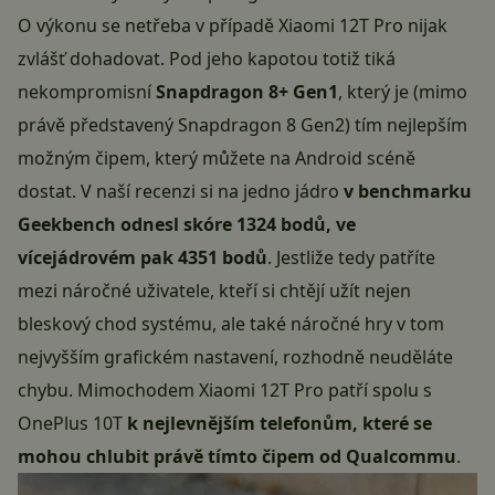
O výkonu se netřeba v případě Xiaomi 12T Pro nijak
zvlášť dohadovat. Pod jeho kapotou totiž tiká
nekompromisní
Snapdragon 8+ Gen1
, který je (mimo
právě představený Snapdragon 8 Gen2) tím nejlepším
možným čipem, který můžete na Android scéně
dostat. V naší
recenzi
si na jedno jádro
v benchmarku
Geekbench odnesl skóre 1324 bodů, ve
vícejádrovém pak 4351 bodů
. Jestliže tedy patříte
mezi náročné uživatele, kteří si chtějí užít nejen
bleskový chod systému, ale také náročné hry v tom
nejvyšším grafickém nastavení, rozhodně neuděláte
chybu. Mimochodem Xiaomi 12T Pro patří spolu s
OnePlus 10T
k nejlevnějším telefonům, které se
mohou chlubit právě tímto čipem od Qualcommu
.