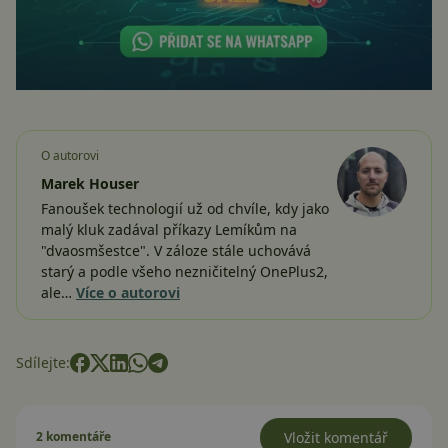
O autorovi
Marek Houser
Fanoušek technologií už od chvíle, kdy jako
malý kluk zadával příkazy Lemíkům na
"dvaosmšestce". V záloze stále uchovává
starý a podle všeho nezničitelný OnePlus2,
ale…
Více o autorovi
Sdílejte:
2 komentáře
Vložit komentář