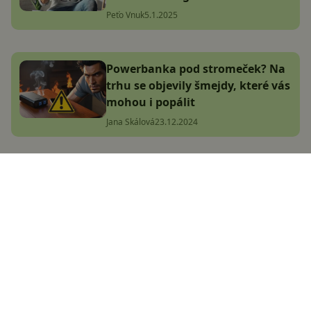
Peťo Vnuk
5.1.2025
Powerbanka pod stromeček? Na
trhu se objevily šmejdy, které vás
mohou i popálit
Jana Skálová
23.12.2024
V Česku se prodává nádherná
powerbanka s kapacitou 19 200
mAh! Teď navíc zlevnila
Libor Foltýnek
4.10.2024
Dokonalá na cesty: Xiaomi
předvedlo mimořádně tenkou