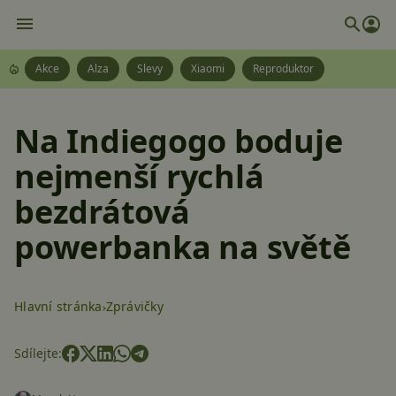
Akce
Alza
Slevy
Xiaomi
Reproduktor
Na Indiegogo boduje
nejmenší rychlá
bezdrátová
powerbanka na světě
Hlavní stránka
Zprávičky
Sdílejte: