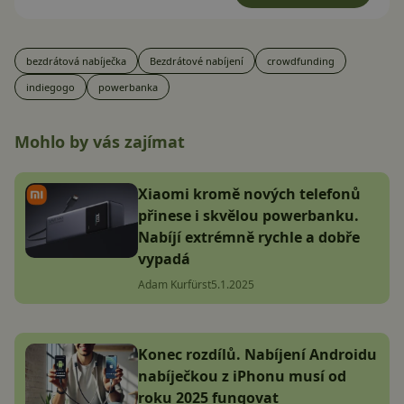
bezdrátová nabíječka
Bezdrátové nabíjení
crowdfunding
indiegogo
powerbanka
Mohlo by vás zajímat
Xiaomi kromě nových telefonů
přinese i skvělou powerbanku.
Nabíjí extrémně rychle a dobře
vypadá
Adam Kurfürst
5.1.2025
Konec rozdílů. Nabíjení Androidu
nabíječkou z iPhonu musí od
roku 2025 fungovat