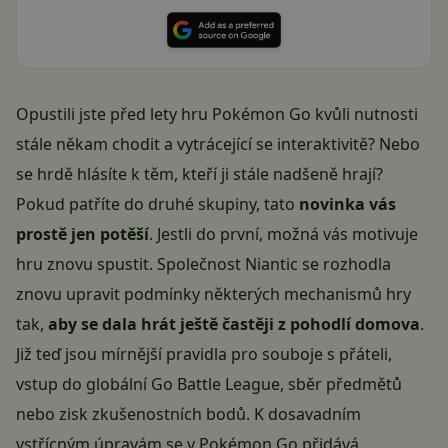
Opustili jste před lety hru Pokémon Go kvůli nutnosti
stále někam chodit a vytrácející se interaktivitě? Nebo
se hrdě hlásíte k těm, kteří ji stále nadšeně hrají?
Pokud patříte do druhé skupiny, tato
novinka vás
prostě jen potěší
. Jestli do první, možná vás motivuje
hru znovu spustit. Společnost Niantic se rozhodla
znovu upravit podmínky některých mechanismů hry
tak,
aby se dala hrát ještě častěji z pohodlí domova
.
Již teď jsou mírnější pravidla pro souboje s přáteli,
vstup do globální Go Battle League, sběr předmětů
nebo zisk zkušenostních bodů. K dosavadním
vstřícným úpravám se v Pokémon Go přidává