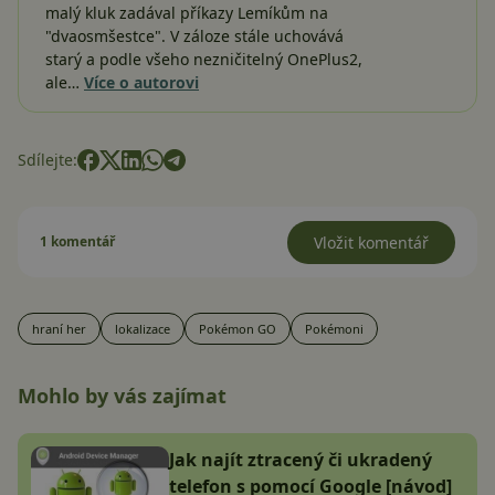
malý kluk zadával příkazy Lemíkům na
"dvaosmšestce". V záloze stále uchovává
starý a podle všeho nezničitelný OnePlus2,
ale…
Více o autorovi
Sdílejte:
1 komentář
Vložit komentář
hraní her
lokalizace
Pokémon GO
Pokémoni
Mohlo by vás zajímat
Jak najít ztracený či ukradený
telefon s pomocí Google [návod]