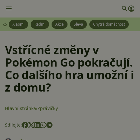
Xiaomi
Redmi
Akce
Sleva
Chytrá domácnost
Vstřícné změny v
Pokémon Go pokračují.
Co dalšího hra umožní i
z domu?
Hlavní stránka
Zprávičky
Sdílejte: