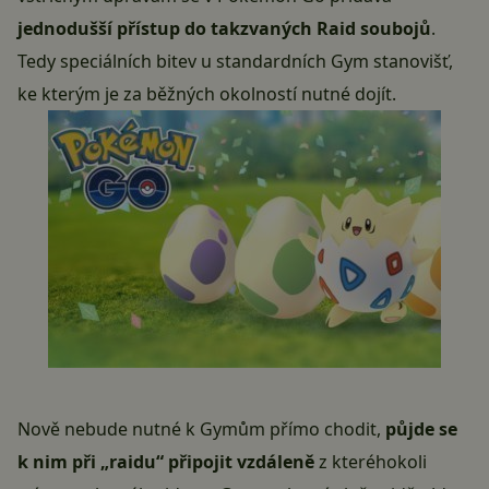
jednodušší přístup do takzvaných Raid soubojů
.
Tedy speciálních bitev u standardních Gym stanovišť,
ke kterým je za běžných okolností nutné dojít.
Nově nebude nutné k Gymům přímo chodit,
půjde se
k nim při „raidu“ připojit vzdáleně
z kteréhokoli