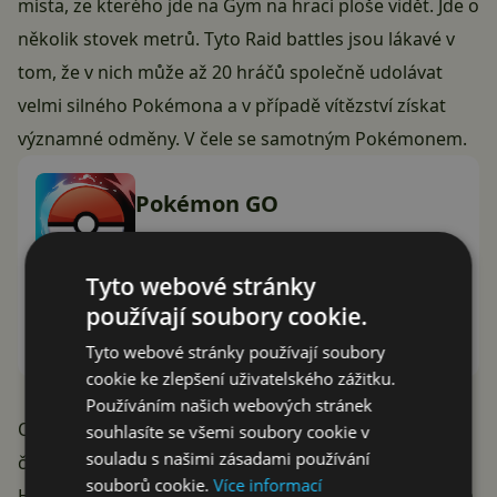
místa, ze kterého jde na Gym na hrací ploše vidět. Jde o
několik stovek metrů. Tyto Raid battles jsou lákavé v
tom, že v nich může až 20 hráčů společně udolávat
velmi silného Pokémona a v případě vítězství získat
významné odměny. V čele se samotným Pokémonem.
Pokémon GO
Niantic, Inc.
Tyto webové stránky
používají soubory cookie.
Instalovat (Free)
Google Play
Tyto webové stránky používají soubory
cookie ke zlepšení uživatelského zážitku.
Používáním našich webových stránek
Oblíbené „raidy“ se u Gymů spouštějí v určitých
souhlasíte se všemi soubory cookie v
souladu s našimi zásadami používání
časových intervalech a trvají jen omezenou dobu.
souborů cookie.
Více informací
Hráče přitom před startem lákají k příchodu výrazným