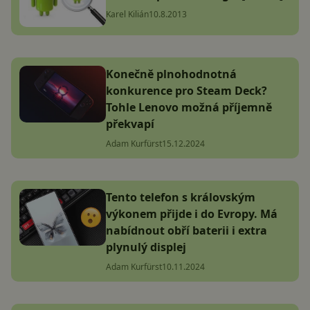
Karel Kilián
10.8.2013
Konečně plnohodnotná
konkurence pro Steam Deck?
Tohle Lenovo možná příjemně
překvapí
Adam Kurfürst
15.12.2024
Tento telefon s královským
výkonem přijde i do Evropy. Má
nabídnout obří baterii i extra
plynulý displej
Adam Kurfürst
10.11.2024