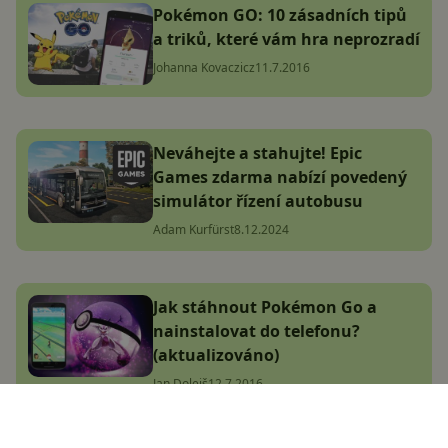
Pokémon GO: 10 zásadních tipů
a triků, které vám hra neprozradí
Johanna Kovaczicz
11.7.2016
Neváhejte a stahujte! Epic
Games zdarma nabízí povedený
simulátor řízení autobusu
Adam Kurfürst
8.12.2024
Jak stáhnout Pokémon Go a
nainstalovat do telefonu?
(aktualizováno)
Jan Dolejš
12.7.2016