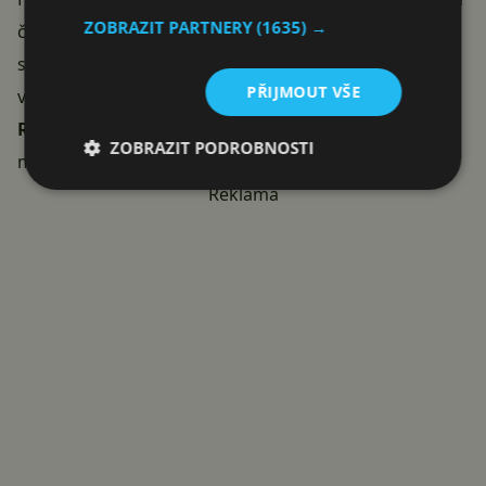
ZOBRAZIT PARTNERY
(1635) →
časovým odpočtem. Pokud máte v Pokémon Go ve
svém viditelném okolí Gym, brzy nebudete muset pro
PŘIJMOUT VŠE
vstup do Raid battlu ani opustit byt.
Umožní to nový
Remote Raid Pass
. Změny byly oznámeny 15. dubna a
ZOBRAZIT PODROBNOSTI
měly by být
ve hře
aplikovány co nevidět.
Reklama