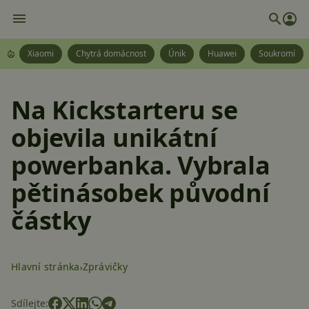
Xiaomi
Chytrá domácnost
Únik
Huawei
Soukromí
Na Kickstarteru se
objevila unikátní
powerbanka. Vybrala
pětinásobek původní
částky
Hlavní stránka
Zprávičky
Sdílejte: