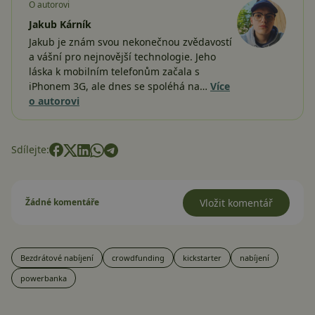
O autorovi
Jakub Kárník
Jakub je znám svou nekonečnou zvědavostí
a vášní pro nejnovější technologie. Jeho
láska k mobilním telefonům začala s
iPhonem 3G, ale dnes se spoléhá na…
Více
o autorovi
Sdílejte:
Žádné komentáře
Vložit komentář
Bezdrátové nabíjení
crowdfunding
kickstarter
nabíjení
powerbanka