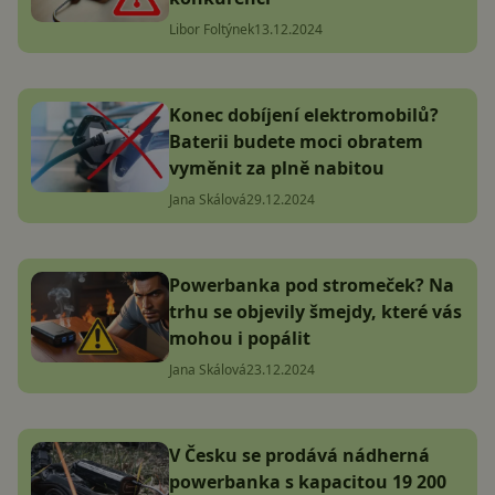
Libor Foltýnek
13.12.2024
Konec dobíjení elektromobilů?
Baterii budete moci obratem
vyměnit za plně nabitou
Jana Skálová
29.12.2024
Powerbanka pod stromeček? Na
trhu se objevily šmejdy, které vás
mohou i popálit
Jana Skálová
23.12.2024
V Česku se prodává nádherná
powerbanka s kapacitou 19 200