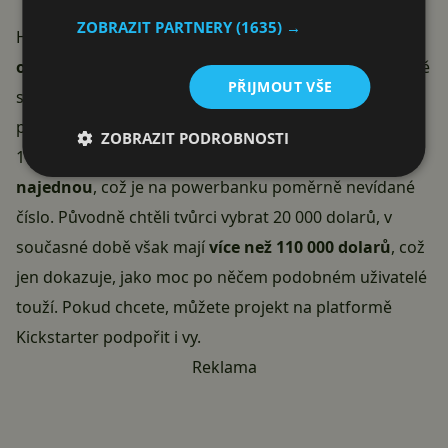
ZOBRAZIT PARTNERY
(1635) →
Hlavní část se chlubí kapacitou
12 000 mAh,
odnímatelná má pak dalších 6000 mAh
. Samozřejmě
PŘIJMOUT VŠE
s ní můžete kromě telefonů, hodinek a dalších
příslušenství nabíjet také notebook a to až výkonem
ZOBRAZIT PODROBNOSTI
100 wattů. Současně můžete nabíjet
až 8 zařízení
najednou
, což je na powerbanku poměrně nevídané
číslo. Původně chtěli tvůrci vybrat 20 000 dolarů, v
současné době však mají
více než 110 000 dolarů
, což
jen dokazuje, jako moc po něčem podobném uživatelé
touží. Pokud chcete, můžete projekt na platformě
Kickstarter
podpořit i vy
.
Reklama