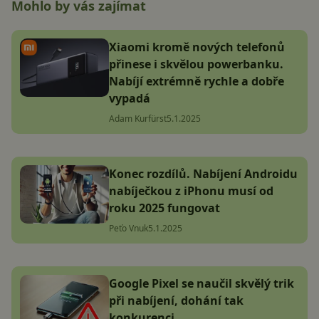
Mohlo by vás zajímat
Xiaomi kromě nových telefonů
přinese i skvělou powerbanku.
Nabíjí extrémně rychle a dobře
vypadá
Adam Kurfürst
5.1.2025
Konec rozdílů. Nabíjení Androidu
nabíječkou z iPhonu musí od
roku 2025 fungovat
Peťo Vnuk
5.1.2025
Google Pixel se naučil skvělý trik
při nabíjení, dohání tak
konkurenci