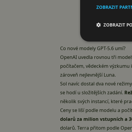
ZOBRAZIT PAR
ZOBRAZIT P
Co nové modely GPT-5.6 umí?
OpenAI uvedla rovnou tři model
počítačem, vědeckém výzkumu i ky
zároveň nejlevnější Luna.
Sol navíc dostal dva nové režimy
se hodí u složitějších zadání.
Rež
několik svých instancí, které pr
Ceny se liší podle modelu a poč
dolarů za milion vstupních a 
dolarů. Terra přitom podle Open