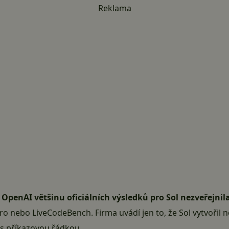
Reklama
.
OpenAI většinu oficiálních výsledků pro Sol nezveřejnil
 nebo LiveCodeBench. Firma uvádí jen to, že Sol vytvořil n
 s příkazovou řádkou.