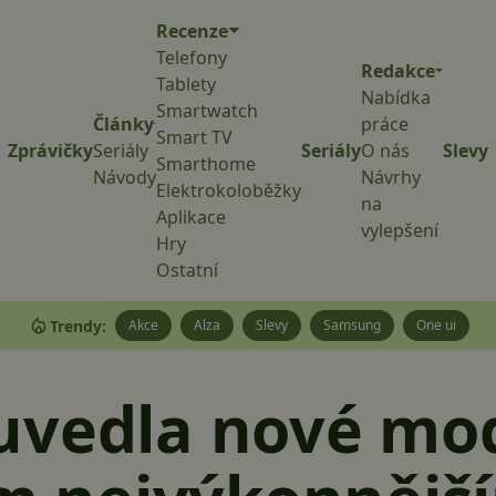
Recenze
Telefony
Redakce
Tablety
Nabídka
Smartwatch
Články
práce
Smart TV
Zprávičky
Seriály
Seriály
O nás
Slevy
Smarthome
Návody
Návrhy
Elektrokoloběžky
na
Aplikace
vylepšení
Hry
Ostatní
Trendy:
Akce
Alza
Slevy
Samsung
One ui
uvedla nové mod