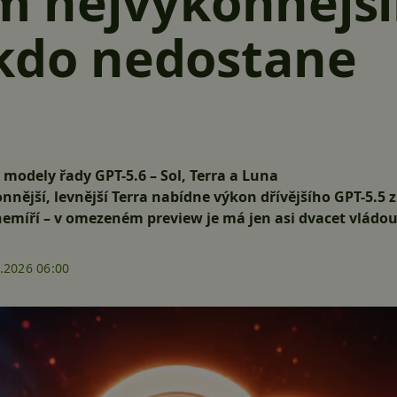
ěm nejvýkonnější
ikdo nedostane
 modely řady GPT-5.6 – Sol, Terra a Luna
nnější, levnější Terra nabídne výkon dřívějšího GPT-5.5 
míří – v omezeném preview je má jen asi dvacet vládou
.2026 06:00