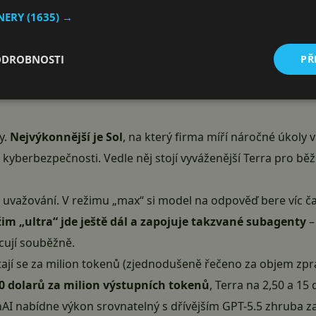
TNERY
(1635) →
ODROBNOSTI
PŘ
y.
Nejvýkonnější je Sol
, na který firma míří náročné úkoly 
berbezpečnosti. Vedle něj stojí vyváženější Terra pro běžně
 uvažování. V režimu „max“ si model na odpověď bere víc čas
im „ultra“ jde ještě dál a zapojuje takzvané subagenty
–
acují souběžně.
ítají se za milion tokenů (zjednodušeně řečeno za objem zp
30 dolarů za milion výstupních tokenů
, Terra na 2,50 a 15 
AI nabídne výkon srovnatelný s dřívějším GPT-5.5 zhruba za