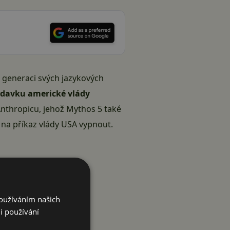
u generaci svých jazykových
adavku americké vlády
 Anthropicu, jehož Mythos 5 také
í
na příkaz vlády USA vypnout
.
Používáním našich
i používání