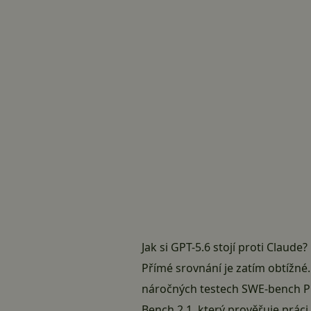
Jak si GPT-5.6 stojí proti Claude?
Přímé srovnání je zatím obtížné
náročných testech SWE-bench Pro
Bench 2.1, který prověřuje práci