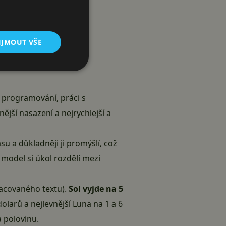
IJMOUT VŠE
v programování, práci s
jší nasazení a nejrychlejší a
u a důkladněji ji promýšlí, což
 model si úkol rozdělí mezi
racovaného textu).
Sol vyjde na 5
dolarů a nejlevnější Luna na 1 a 6
 polovinu.