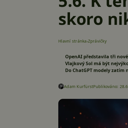
5.6. K t
skoro n
Hlavní stránka
Zprávičky
OpenAI představila tři nové
Vlajkový Sol má být nejvýko
Do ChatGPT modely zatím ne
Adam Kurfürst
Publikováno:
28.6