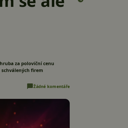
m se ale
zhruba za poloviční cenu
 schválených firem
Žádné komentáře