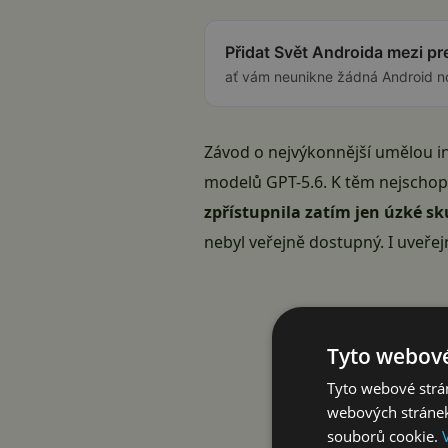
Přidat Svět Androida mezi p
ať vám neunikne žádná Android n
Závod o nejvýkonnější umělou in
modelů GPT-5.6. K těm nejschop
zpřístupnila zatím jen úzké s
nebyl veřejně dostupný. I uveře
Tyto webové
Tyto webové strán
webových stránek
souborů cookie.