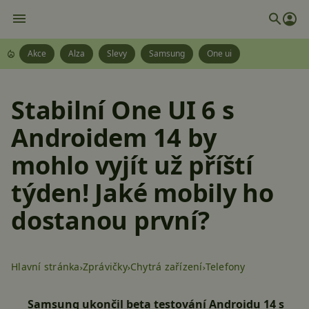
Akce
Alza
Slevy
Samsung
One ui
Stabilní One UI 6 s
Androidem 14 by
mohlo vyjít už příští
týden! Jaké mobily ho
dostanou první?
Hlavní stránka
Zprávičky
Chytrá zařízení
Telefony
Samsung ukončil beta testování Androidu 14 s