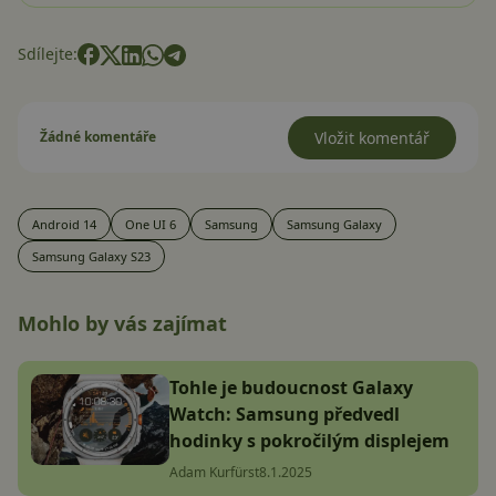
Sdílejte:
Žádné komentáře
Vložit komentář
Android 14
One UI 6
Samsung
Samsung Galaxy
Samsung Galaxy S23
Mohlo by vás zajímat
Tohle je budoucnost Galaxy
Watch: Samsung předvedl
hodinky s pokročilým displejem
Adam Kurfürst
8.1.2025