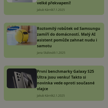
velké překvapení!
Jakub Kárník
7.1.2025
Roztomilý robůtek od Samsungu
zamíří do domácností. Malý AI
asistent pomůže zahnat nudu i
samotu
Jana Skálová
9.1.2025
První benchmarky Galaxy S25
Ultra jsou venku! Takto si
novinka vede oproti současné
vlajce
Jakub Kárník
2.1.2025