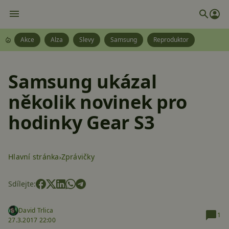
Akce
Alza
Slevy
Samsung
Reproduktor
Samsung ukázal
několik novinek pro
hodinky Gear S3
Hlavní stránka
Zprávičky
Sdílejte:
David Trlica
1
27.3.2017 22:00