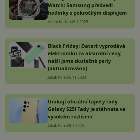
Watch: Samsung předvedl
hodinky s pokročilým displejem
Adam Kurfürst
8.1.2025
Black Friday: Datart vyprodává
elektroniku za absurdní ceny,
našli jsme skutečné perly
(aktualizováno)
Jakub Kárník
6.11.2024
Unikají oficiální tapety řady
Galaxy S25! Tady je stáhnete ve
vysokém rozlišení
Jakub Kárník
9.1.2025