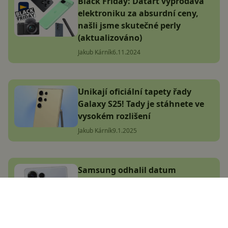
Black Friday: Datart vyprodává
elektroniku za absurdní ceny,
našli jsme skutečné perly
(aktualizováno)
Jakub Kárník
6.11.2024
Unikají oficiální tapety řady
Galaxy S25! Tady je stáhnete ve
vysokém rozlišení
Jakub Kárník
9.1.2025
Samsung odhalil datum
představení Galaxy S25, máme i
oficiální rendery. Čeká nás jedno
velké překvapení!
Jakub Kárník
7.1.2025