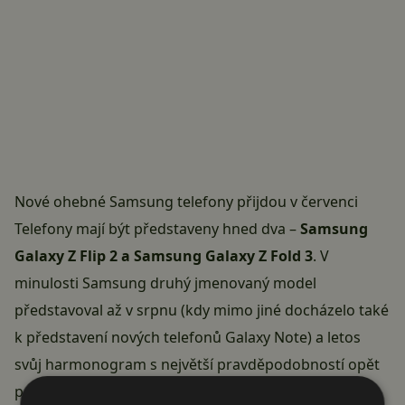
Nové ohebné Samsung telefony přijdou v červenci
Telefony mají být představeny hned dva –
Samsung
Galaxy Z Flip 2 a Samsung Galaxy Z Fold 3
. V
minulosti
Samsung
druhý jmenovaný model
představoval až v srpnu (kdy mimo jiné docházelo také
k představení nových telefonů Galaxy Note) a letos
svůj harmonogram s největší pravděpodobností opět
poruší. Je tedy možné, že tomu tak zůstane i v dalších