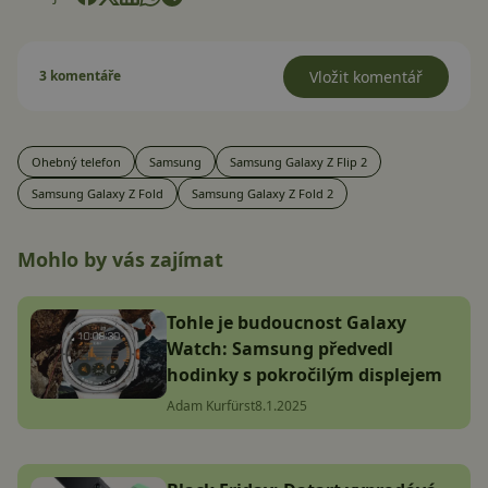
3 komentáře
Vložit komentář
Ohebný telefon
Samsung
Samsung Galaxy Z Flip 2
Samsung Galaxy Z Fold
Samsung Galaxy Z Fold 2
Mohlo by vás zajímat
Tohle je budoucnost Galaxy
Watch: Samsung předvedl
hodinky s pokročilým displejem
Adam Kurfürst
8.1.2025