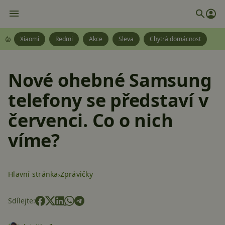
Xiaomi
Redmi
Akce
Sleva
Chytrá domácnost
Nové ohebné Samsung
telefony se představí v
červenci. Co o nich
víme?
Hlavní stránka
Zprávičky
Sdílejte: