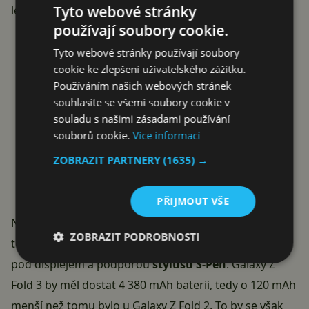
Tyto webové stránky
letech.
používají soubory cookie.
Tyto webové stránky používají soubory
cookie ke zlepšení uživatelského zážitku.
Používáním našich webových stránek
souhlasíte se všemi soubory cookie v
souladu s našimi zásadami používání
souborů cookie.
Více informací
ZOBRAZIT PARTNERY
(1635) →
PŘIJMOUT VŠE
Nová
zpráva
kromě jiného také potvrzuje, že se v
ZOBRAZIT PODROBNOSTI
telefonech
obejví LTPO displeje se selfie kamerkami
pod displejem a podporou
stylusu S-Pen
. Galaxy Z
Fold 3 by měl dostat 4 380 mAh baterii, tedy o 120 mAh
menší než tomu bylo u Galaxy Z Fold 2. To by se však