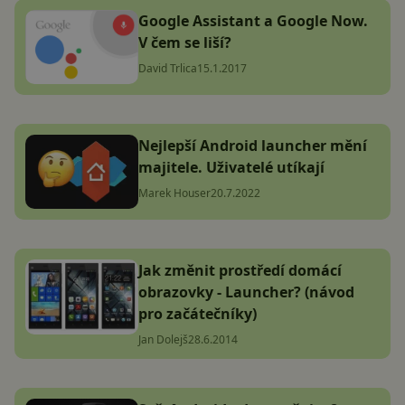
Google Assistant a Google Now.
V čem se liší?
David Trlica
15.1.2017
Nejlepší Android launcher mění
majitele. Uživatelé utíkají
Marek Houser
20.7.2022
Jak změnit prostředí domácí
obrazovky - Launcher? (návod
pro začátečníky)
Jan Dolejš
28.6.2014