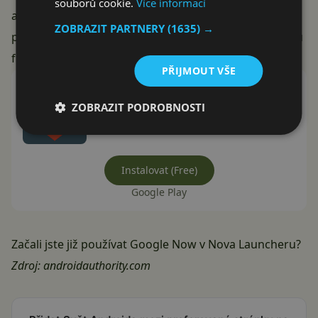
souborů cookie.
Více informací
aktivovat v nastavení launcheru. K aktivování není
ZOBRAZIT PARTNERY
(1635) →
potřeba placená verze Nova Launcheru, bez problémů
funguje i na verzi zadarmo.
PŘIJMOUT VŠE
Nova Launcher
ZOBRAZIT PODROBNOSTI
Nova Launcher
Instalovat (Free)
Google Play
Začali jste již používat Google Now v Nova Launcheru?
Zdroj:
androidauthority.com