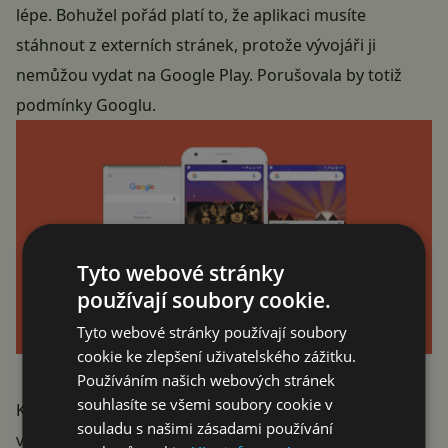
lépe. Bohužel pořád platí to, že aplikaci musíte
stáhnout z externích stránek
, protože vývojáři ji
nemůžou vydat na Google Play. Porušovala by totiž
podmínky Googlu.
Tyto webové stránky
používají soubory cookie.
Tyto webové stránky používají soubory
cookie ke zlepšení uživatelského zážitku.
Používáním našich webových stránek
souhlasíte se všemi soubory cookie v
K fungování už je pak potřeba jen Nova Launcher ve
souladu s našimi zásadami používání
verzi 5.2-beta2 nebo vyšší
. Po instalaci stačí službu