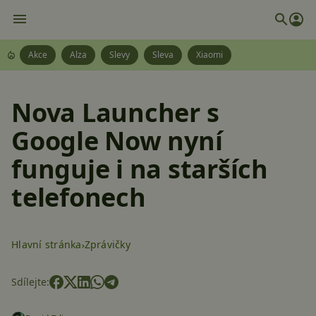
Akce
Alza
Slevy
Sleva
Xiaomi
Nova Launcher s
Google Now nyní
funguje i na starších
telefonech
Hlavní stránka
Zprávičky
Sdílejte: