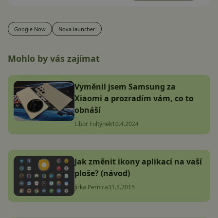
Google Now
Nova launcher
Mohlo by vás zajímat
Vyměnil jsem Samsung za
Xiaomi a prozradím vám, co to
obnáší
Libor Foltýnek
10.4.2024
Jak změnit ikony aplikací na vaší
ploše? (návod)
Jirka Pernica
31.5.2015