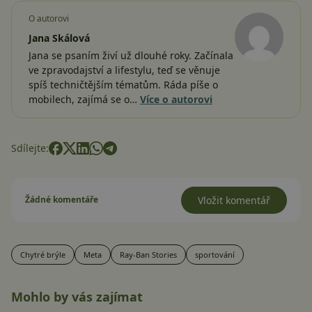
O autorovi
Jana Skálová
Jana se psaním živí už dlouhé roky. Začínala
ve zpravodajství a lifestylu, teď se věnuje
spíš techničtějším tématům. Ráda píše o
mobilech, zajímá se o…
Více o autorovi
Sdílejte:
Žádné komentáře
Vložit komentář
Chytré brýle
Meta
Ray-Ban Stories
sportování
Mohlo by vás zajímat