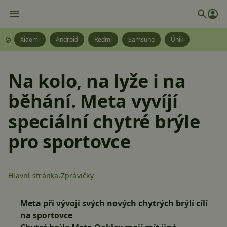
Xiaomi
Android
Redmi
Samsung
Únik
Na kolo, na lyže i na
běhání. Meta vyvíjí
speciální chytré brýle
pro sportovce
Hlavní stránka
Zprávičky
Meta při vývoji svých nových chytrých brýlí cílí
na sportovce