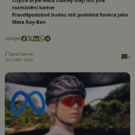
Chytré brýle Meta Oakley mají mít jiné
rozmístění kamer
Pravděpodobně budou mít podobné funkce jako
Meta Ray-Ban
Sdílejte:
Jana Skálová
0
25.1.2025 12:00