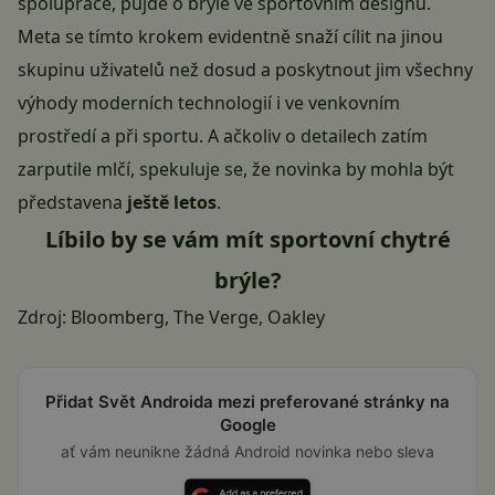
spolupráce, půjde o brýle ve sportovním designu.
Meta se tímto krokem evidentně snaží cílit na jinou
skupinu uživatelů než dosud a poskytnout jim všechny
výhody moderních technologií i ve venkovním
prostředí a při sportu. A ačkoliv o detailech zatím
zarputile mlčí, spekuluje se, že novinka by mohla být
představena
ještě letos
.
Líbilo by se vám mít sportovní chytré
brýle?
Zdroj:
Bloomberg
,
The Verge
,
Oakley
Přidat Svět Androida mezi preferované stránky na
Google
ať vám neunikne žádná Android novinka nebo sleva