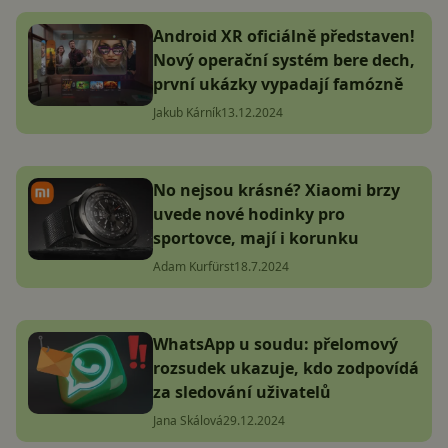
Android XR oficiálně představen!
Nový operační systém bere dech,
první ukázky vypadají famózně
Jakub Kárník
13.12.2024
No nejsou krásné? Xiaomi brzy
uvede nové hodinky pro
sportovce, mají i korunku
Adam Kurfürst
18.7.2024
WhatsApp u soudu: přelomový
rozsudek ukazuje, kdo zodpovídá
za sledování uživatelů
Jana Skálová
29.12.2024