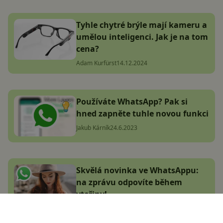
Tyhle chytré brýle mají kameru a
umělou inteligenci. Jak je na tom
cena?
Adam Kurfürst
14.12.2024
Používáte WhatsApp? Pak si
hned zapněte tuhle novou funkci
Jakub Kárník
24.6.2023
Skvělá novinka ve WhatsAppu:
na zprávu odpovíte během
vteřiny!
Jana Skálová
14.12.2024