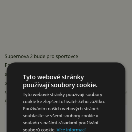
Supernova 2 bude pro sportovce
Podle informací agentury Bloomberg se
Meta
spojila
se společností
Oakley
, která se specializuje na výrobu
Tyto webové stránky
sportovních brýlí. Společně začaly pracovat na
používají soubory cookie.
chytrých brýlích, kterým prý zatím říkají
Supernova 2
a
Tyto webové stránky používají soubory
designově jsou podobné sportovním brýlím
Sphaera
.
cookie ke zlepšení uživatelského zážitku.
Používáním našich webových stránek
souhlasíte se všemi soubory cookie v
souladu s našimi zásadami používání
souborů cookie.
Více informací