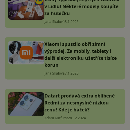
v Lidlu! Některé modely koupíte
za hubičku
Jana Skálová
8.1.2025
Xiaomi spustilo obří zimní
výprodej. Za mobily, tablety i
další elektroniku ušetříte tisíce
korun
Jana Skálová
7.1.2025
Datart prodává extra oblíbené
Redmi za nesmyslně nízkou
cenu! Kde je háček?
Adam Kurfürst
28.12.2024