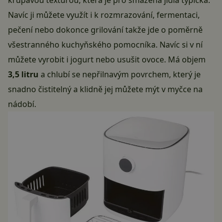
křupavou texturou, která je pro smažená jídla typická.
Navíc ji můžete využít i k rozmrazování, fermentaci,
pečení nebo dokonce grilování takže jde o poměrně
všestranného kuchyňského pomocníka. Navíc si v ní
můžete vyrobit i jogurt nebo usušit ovoce. Má objem
3,5 litru
a chlubí se nepřilnavým povrchem, který je
snadno čistitelný a klidně jej můžete mýt v myčce na
nádobí.