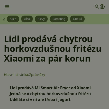
Akce
Alza
Slevy
Samsung
One ui
Lidl prodává chytrou
horkovzdušnou fritézu
Xiaomi za pár korun
Hlavní stránka
Zprávičky
Lidl prodává Mi Smart Air Fryer od Xiaomi
Jedná se o chytrou horkovzdušnou fritézu
Uděláte si v ní ale třeba i jogurt