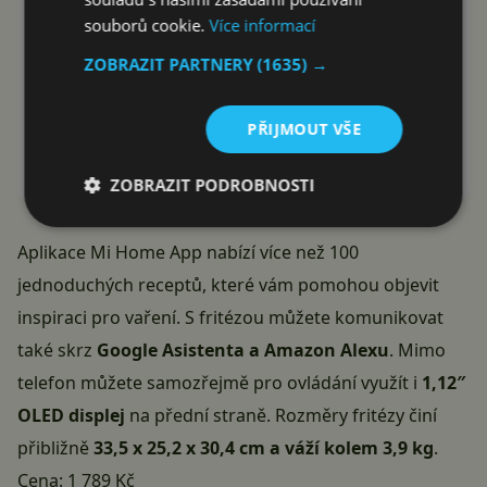
souborů cookie.
Více informací
Xiaomi Home
ZOBRAZIT PARTNERY
(1635) →
Beijing Xiaomi Mobile Software Co.,Ltd
PŘIJMOUT VŠE
Instalovat (Free)
Google Play
ZOBRAZIT PODROBNOSTI
Aplikace Mi Home App nabízí více než 100
jednoduchých receptů, které vám pomohou objevit
inspiraci pro vaření. S fritézou můžete komunikovat
také skrz
Google Asistenta a Amazon Alexu
. Mimo
telefon můžete samozřejmě pro ovládání využít i
1,12″
OLED displej
na přední straně. Rozměry fritézy činí
přibližně
33,5 x 25,2 x 30,4 cm a váží kolem 3,9 kg
.
Cena:
1 789 Kč