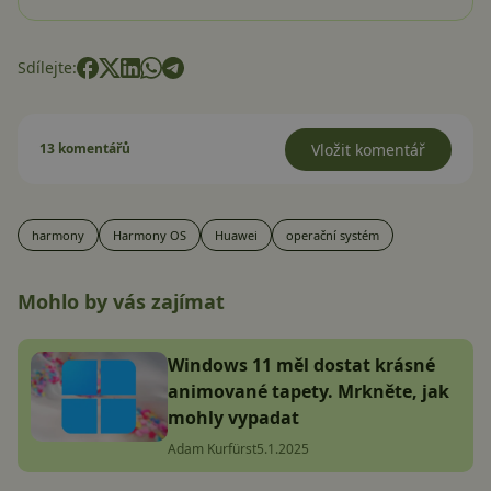
Sdílejte:
13 komentářů
Vložit komentář
harmony
Harmony OS
Huawei
operační systém
Mohlo by vás zajímat
Windows 11 měl dostat krásné
animované tapety. Mrkněte, jak
mohly vypadat
Adam Kurfürst
5.1.2025