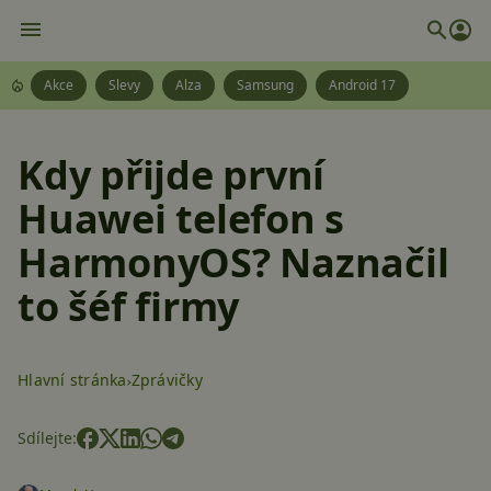
Akce
Slevy
Alza
Samsung
Android 17
Kdy přijde první
Huawei telefon s
HarmonyOS? Naznačil
to šéf firmy
Hlavní stránka
Zprávičky
Sdílejte: