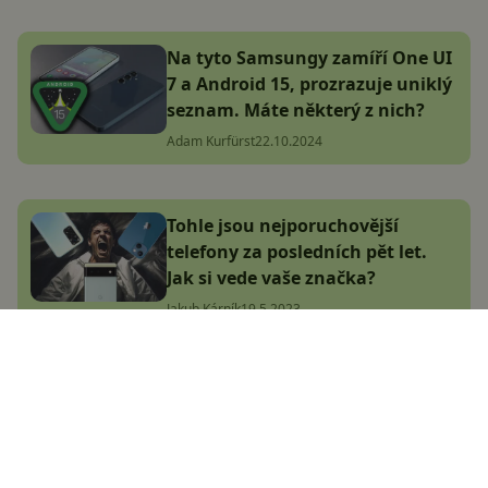
Na tyto Samsungy zamíří One UI
7 a Android 15, prozrazuje uniklý
seznam. Máte některý z nich?
Adam Kurfürst
22.10.2024
Tohle jsou nejporuchovější
telefony za posledních pět let.
Jak si vede vaše značka?
Jakub Kárník
19.5.2023