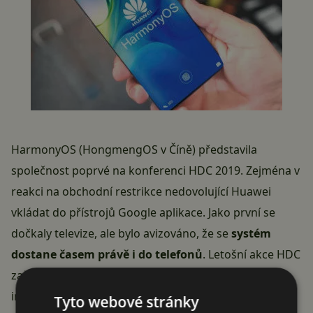
HarmonyOS (HongmengOS v Číně) představila
společnost poprvé na konferenci HDC 2019. Zejména v
reakci na obchodní restrikce nedovolující Huawei
vkládat do přístrojů Google aplikace. Jako první se
dočkaly televize, ale bylo avizováno, že se
systém
dostane časem právě i do telefonů
. Letošní akce HDC
začíná 10. září a možná se během ní dozvíme i bližší
info o tom, kdy bude HarmonyOS pro Huawei mobily.
Tyto webové stránky