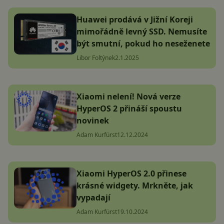
Huawei prodává v Jižní Koreji
mimořádně levný SSD. Nemusíte
být smutní, pokud ho neseženete
Libor Foltýnek
2.1.2025
Xiaomi nelení! Nová verze
HyperOS 2 přináší spoustu
novinek
Adam Kurfürst
12.12.2024
Xiaomi HyperOS 2.0 přinese
krásné widgety. Mrkněte, jak
vypadají
Adam Kurfürst
19.10.2024