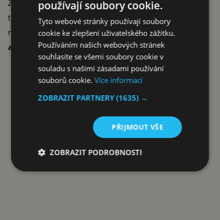
Zatím se nedá předpokládat, že by tento systém v
používají soubory cookie.
telefonech úplně nahradil Android. Čínská firma si
Tyto webové stránky používají soubory
nicméně
hodlá chystat půdu pro zavedení vlastní
cookie ke zlepšení uživatelského zážitku.
Používáním našich webových stránek
alternativy
.
souhlasíte se všemi soubory cookie v
Reklama
souladu s našimi zásadami používání
souborů cookie.
Více informací
ZOBRAZIT PARTNERY
(1635) →
PŘIJMOUT VŠE
ZOBRAZIT PODROBNOSTI