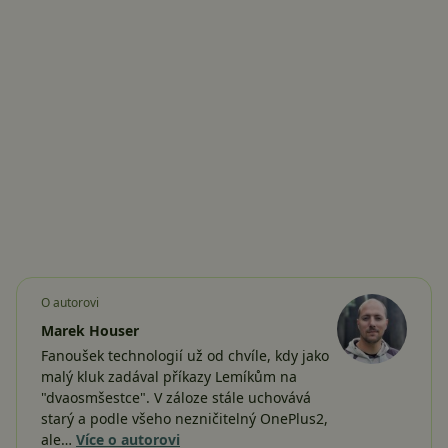
O autorovi
Marek Houser
Fanoušek technologií už od chvíle, kdy jako
malý kluk zadával příkazy Lemíkům na
"dvaosmšestce". V záloze stále uchovává
starý a podle všeho nezničitelný OnePlus2,
ale…
Více o autorovi