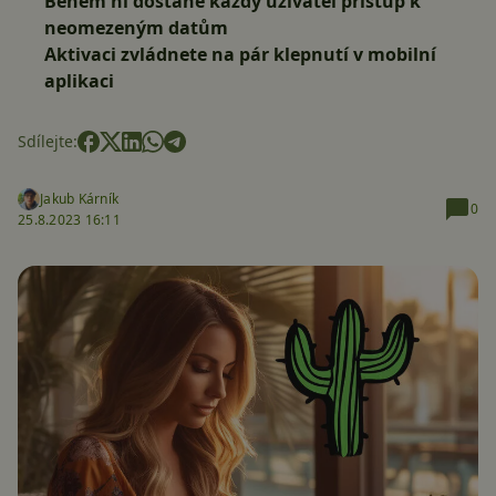
Během ní dostane každý uživatel přístup k
neomezeným datům
Aktivaci zvládnete na pár klepnutí v mobilní
aplikaci
Sdílejte:
Jakub Kárník
0
25.8.2023 16:11