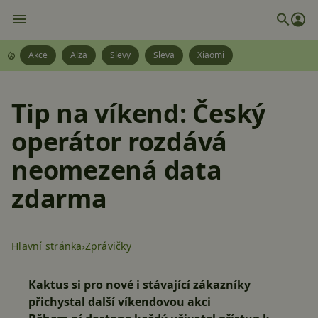
Akce
Alza
Slevy
Sleva
Xiaomi
Tip na víkend: Český
operátor rozdává
neomezená data
zdarma
Hlavní stránka
Zprávičky
Kaktus si pro nové i stávající zákazníky
přichystal další víkendovou akci