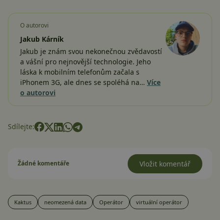
O autorovi
Jakub Kárník
Jakub je znám svou nekonečnou zvědavostí
a vášní pro nejnovější technologie. Jeho
láska k mobilním telefonům začala s
iPhonem 3G, ale dnes se spoléhá na…
Více
o autorovi
Sdílejte:
Žádné komentáře
Vložit komentář
Kaktus
neomezená data
Operátor
virtuální operátor