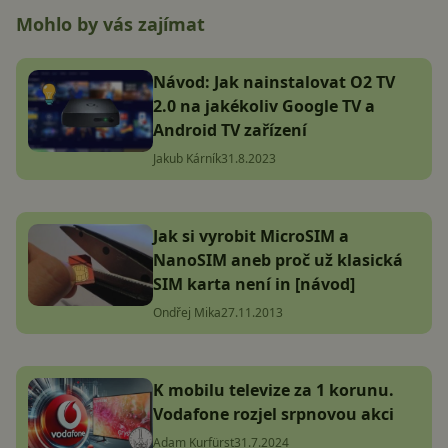
Mohlo by vás zajímat
Návod: Jak nainstalovat O2 TV
2.0 na jakékoliv Google TV a
Android TV zařízení
Jakub Kárník
31.8.2023
Jak si vyrobit MicroSIM a
NanoSIM aneb proč už klasická
SIM karta není in [návod]
Ondřej Mika
27.11.2013
K mobilu televize za 1 korunu.
Vodafone rozjel srpnovou akci
Adam Kurfürst
31.7.2024