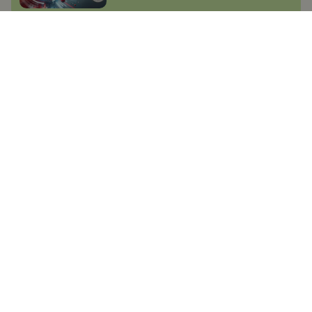
Jak vytvořit MicroSIM a NanoSIM
z klasické SIM karty? (video)
Jan Dolejš
3.6.2015
Věděli jste: Operátoři nesmí
nabízet "neomezené" tarify
Marek Houser
19.11.2021
Češi, pozor! Vodafone spouští
Black Friday, tarif s
neomezenými daty můžete mít
už za 399 Kč a napořád