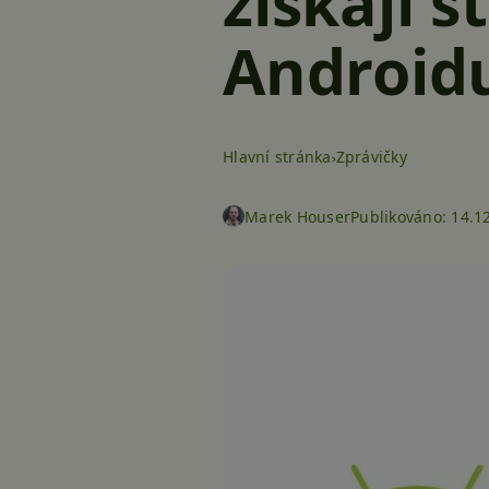
získají s
Android
Hlavní stránka
Zprávičky
Marek Houser
Publikováno:
14.1