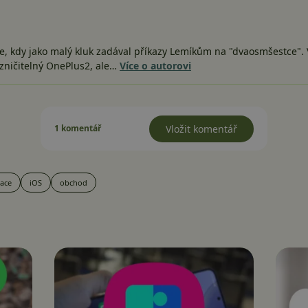
e, kdy jako malý kluk zadával příkazy Lemíkům na "dvaosmšestce". V
zničitelný OnePlus2, ale…
Více o autorovi
1 komentář
Vložit komentář
lace
iOS
obchod