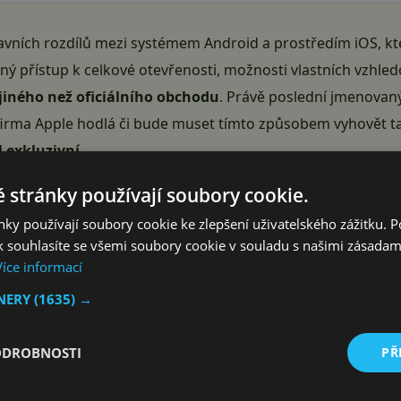
vních rozdílů mezi systémem Android a prostředím iOS, kte
iný přístup k celkové otevřenosti, možnosti vlastních vzhle
 jiného než oficiálního obchodu
. Právě poslední jmenovaný
 firma Apple hodlá či bude muset tímto způsobem vyhovět t
 exkluzivní
.
 by se v telefonech „jablečné“ značky mohly objevit jiné ob
 stránky používají soubory cookie.
olečnosti úplné tabu a také předmět kritiky konkurenčního 
ky používají soubory cookie ke zlepšení uživatelského zážitku. 
bokem“ (tzv. sideloading)
totiž roste riziko kybernetického
 souhlasíte se všemi soubory cookie v souladu s našimi zásadam
je pravděpodobné, že pokud Apple zmíněnému Aktu takto v
Více informací
TNERY
(1635) →
chodech by mohla firma
manuálně schvalovat
a ve vlastní
kce
. Právě kvůli nim je ale App Store zavalen kritikou někol
ODROBNOSTI
PŘ
čky Fortnite, takže se uvidí, jak se Apple s touto otázkou v
zení má vejít v platnost v roce 2024. O ohrožení současnýc