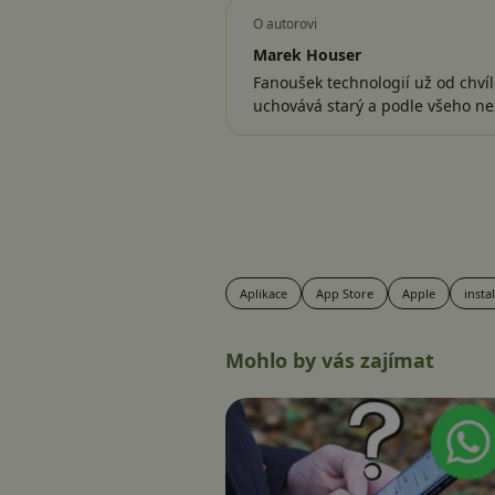
O autorovi
Marek Houser
Fanoušek technologií už od chvíl
uchovává starý a podle všeho ne
Aplikace
App Store
Apple
insta
Mohlo by vás zajímat