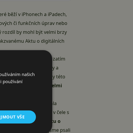
ré běží v iPhonech a iPadech,
dových či funkčních úprav nebo
 rozdíl by mohl být velmi brzy
akzvanému Aktu o digitálních
chody třetích stran. To zatím
Androidu. S více obchody a
Používáním našich
 útoku. Technické detaily této
i používání
yhoví,
instalace by si velmi
 správě by si možná mohla
ika významných vývojářů v čele s
IJMOUT VŠE
ypořádá
co jí v rámci Aktu o
h obchodů s aplikacemi jsme
psali