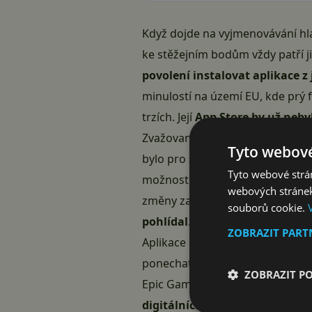
Když dojde na vyjmenovávání hla
ke stěžejním bodům vždy patří j
povolení instalovat aplikace z
minulostí na území EU, kde prý
trzích. Její
App Store by už nebyl
Zvažovaná změna by způsobila, že
Tyto webové
bylo pro systém iOS i vedení sp
Tyto webové strán
možností
instalovat aplikace „
webových stránek
změny zatím známy nejsou, ale 
souborů cookie.
pohlídal
.
ZOBRAZIT PAR
Aplikace dostupné v dalších ob
ponechat také
finanční transa
ZOBRAZIT P
Epic Games jakožto autory stříle
digitálních trzích projde
. Naří