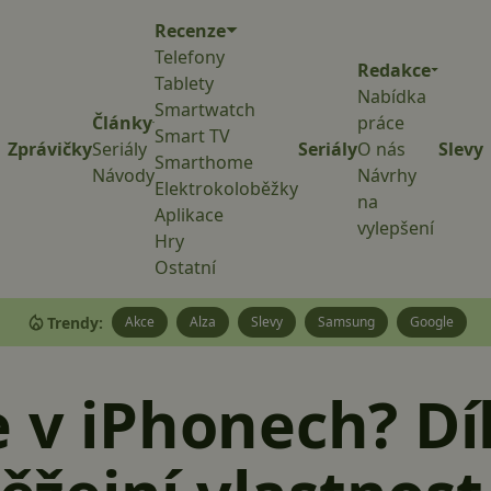
Recenze
Telefony
Redakce
Tablety
Nabídka
Smartwatch
Články
práce
Smart TV
Zprávičky
Seriály
Seriály
O nás
Slevy
Smarthome
Návody
Návrhy
Elektrokoloběžky
na
Aplikace
vylepšení
Hry
Ostatní
Trendy:
Akce
Alza
Slevy
Samsung
Google
 v iPhonech? Dí