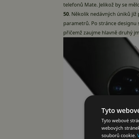
telefonů Mate. Jelikož by se mě
50
. Několik nedávných úniků již
parametrů. Po stránce designu s
přičemž zaujme hlavně druhý j
Tyto webové
Tyto webové strán
webových stránek
souborů cookie.