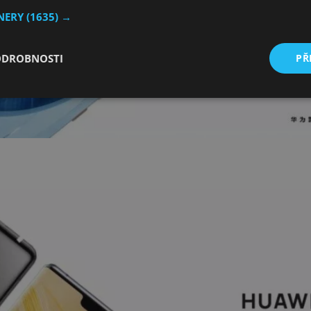
TNERY
(1635) →
ODROBNOSTI
PŘ