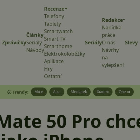
Recenze
Telefony
Redakce
Tablety
Nabídka
Smartwatch
Články
práce
Smart TV
Zprávičky
Seriály
Seriály
O nás
Slevy
Smarthome
Návody
Návrhy
Elektrokoloběžky
na
Aplikace
vylepšení
Hry
Ostatní
Trendy:
Akce
Alza
Mediatek
Xiaomi
One ui
ate 50 Pro chc