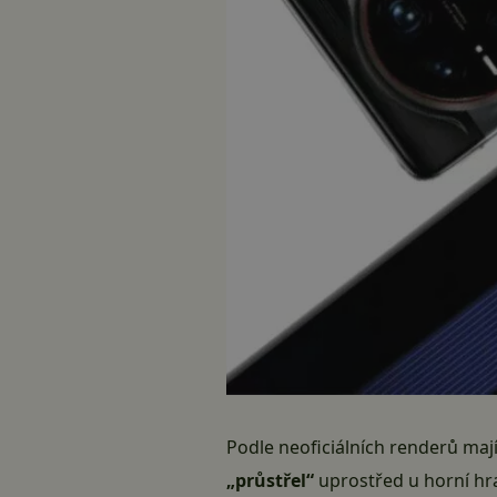
Podle neoficiálních renderů maj
„průstřel“
uprostřed u horní hra