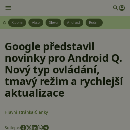
Xiaomi
Akce
Sleva
Android
Redmi
Google představil
novinky pro Android Q.
Nový typ ovládání,
tmavý režim a rychlejší
aktualizace
Hlavní stránka
Články
Sdílejte: