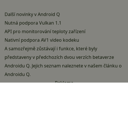
Další novinky v Android Q
Nutná podpora Vulkan 1.1
API pro monitorování teploty zařízení
Nativní podpora AV1 video kodeku
A samozřejmě zůstávají i funkce, které byly
představeny v předchozích dvou verzích betaverze
Androidu Q. Jejich seznam naleznete v našem článku o
Androidu Q
.
Reklama