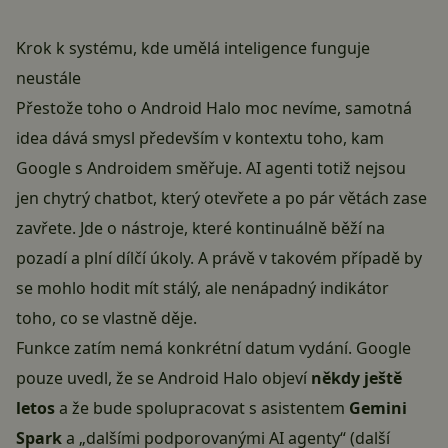
Krok k systému, kde umělá inteligence funguje
neustále
Přestože toho o Android Halo moc nevíme, samotná
idea dává smysl především v kontextu toho, kam
Google s Androidem směřuje. AI agenti totiž nejsou
jen chytrý chatbot, který otevřete a po pár větách zase
zavřete. Jde o nástroje, které kontinuálně běží na
pozadí a plní dílčí úkoly. A právě v takovém případě by
se mohlo hodit mít stálý, ale nenápadný indikátor
toho, co se vlastně děje.
Funkce zatím nemá konkrétní datum vydání. Google
pouze uvedl, že se Android Halo objeví
někdy ještě
letos
a že bude spolupracovat s asistentem
Gemini
Spark
a „dalšími podporovanými AI agenty“ (další