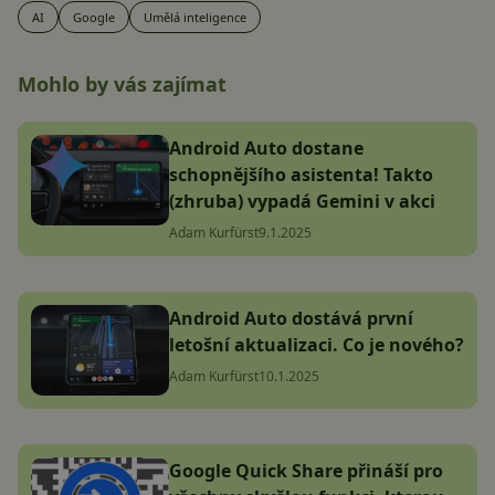
AI
Google
Umělá inteligence
Mohlo by vás zajímat
Android Auto dostane
schopnějšího asistenta! Takto
(zhruba) vypadá Gemini v akci
Adam Kurfürst
9.1.2025
Android Auto dostává první
letošní aktualizaci. Co je nového?
Adam Kurfürst
10.1.2025
Google Quick Share přináší pro