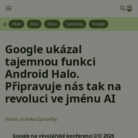
Akce
Alza
Slevy
Samsung
Google
Google ukázal
tajemnou funkci
Android Halo.
Připravuje nás tak na
revoluci ve jménu AI
Hlavní stránka
Zprávičky
Google na vývojářské konferenci I/O 2026