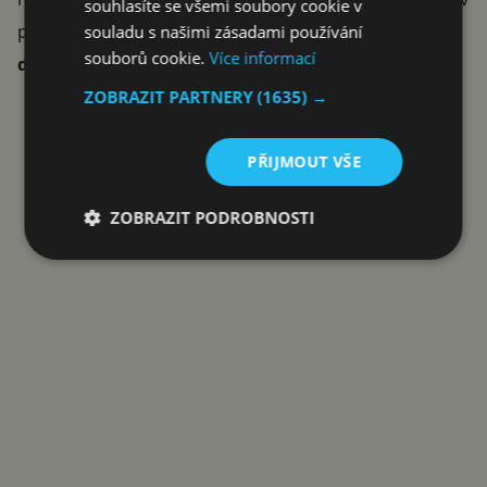
souhlasíte se všemi soubory cookie v
praxi, zatím netušíme.
Další podrobnosti se prý
souladu s našimi zásadami používání
souborů cookie.
Více informací
dozvíme později v tomto roce.
Reklama
ZOBRAZIT PARTNERY
(1635) →
PŘIJMOUT VŠE
ZOBRAZIT PODROBNOSTI