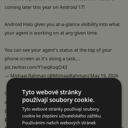
coming later this year on Android 17!
Android Halo gives you at-a-glance visibility into what
your agent is working on at any given time.
You can see your agent's status at the top of your
phone screen as it's doing a task,…
pic.twitter.com/Y1wqKoqO43
— Mishaal Rahman (@MishaalRahman)
May 19, 2026
Tyto webové stránky
Google uvádí tři konkrétní situace, ve kterých se Halo
používají soubory cookie.
aktivuje: když agent
převezme nějaký úkol
, když
Tyto webové stránky používají soubory
přejde do
režimu Live
(živé konverzace) a
když vám
cookie ke zlepšení uživatelského zážitku.
pošle zprávu
. Více než krátkou ukázku ale společnost
Používáním našich webových stránek
nepředvedla, takže jak konkrétně bude Halo užitečné v