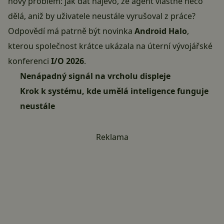
nový problém: jak dát najevo, že agent vlastně něco
dělá, aniž by uživatele neustále vyrušoval z práce?
Odpovědí má patrně být novinka
Android Halo
,
kterou společnost krátce ukázala na úterní vývojářské
konferenci
I/O 2026
.
Nenápadný signál na vrcholu displeje
Krok k systému, kde umělá inteligence funguje
neustále
Reklama