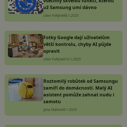
všechny skvělou funkci, kterou
už Samsung umí dávno
Libor Foltýnek
8.1.2025
Fotky Google dají uživatelům
větší kontrolu, chyby AI půjde
opravit
Libor Foltýnek
10.1.2025
Roztomilý robůtek od Samsungu
zamíří do domácností. Malý AI
asistent pomůže zahnat nudu i
samotu
Jana Skálová
9.1.2025