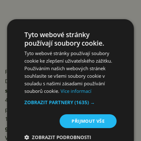
Tyto webové stránky
používají soubory cookie.
Tyto webové stránky používají soubory
cookie ke zlepšení uživatelského zážitku.
Používáním našich webových stránek
Forerunner 170: vyšší střední třída za rozumné peníze
souhlasíte se všemi soubory cookie v
Dražší sourozenec si od Forerunneru 70 přebírá
souladu s našimi zásadami používání
stejný 1,2″ AMOLED displej
i podobný design (42,6 ×
souborů cookie.
Více informací
42,6 mm, hmotnost 41 g), ale uvnitř pouzdra najdete
ZOBRAZIT PARTNERY
(1635) →
podstatně bohatší výbavu. Garmin do Forerunneru
170 doplnil
barometrický výškoměr, kompas,
PŘIJMOUT VŠE
gyroskop
a hlavně
bezkontaktní platby Garmin Pay
.
ZOBRAZIT PODROBNOSTI
Vnitřní paměť výrazně narostla z 512 MB na
4 GB
,