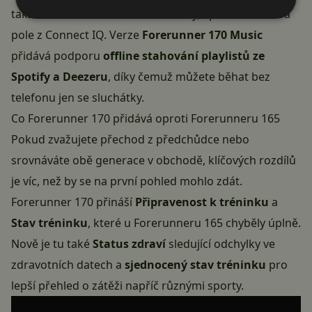
takže si do hodinek uložíte víc trasy, aplikace i datová
pole z Connect IQ. Verze
Forerunner 170 Music
přidává podporu
offline stahování playlistů ze
Spotify a Deezeru
, díky čemuž můžete běhat bez
telefonu jen se sluchátky.
Co Forerunner 170 přidává oproti Forerunneru 165
Pokud zvažujete přechod z předchůdce nebo
srovnáváte obě generace v obchodě, klíčových rozdílů
je víc, než by se na první pohled mohlo zdát.
Forerunner 170 přináší
Připravenost k tréninku
a
Stav tréninku
, které u Forerunneru 165 chyběly úplně.
Nově je tu také
Status zdraví
sledující odchylky ve
zdravotních datech a
sjednocený stav tréninku
pro
lepší přehled o zátěži napříč různými sporty.