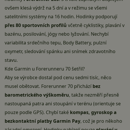
ovšem klesá výdrž na 5 dní a v režimu se všemi
satelitními systémy na 16 hodin. Hodinky podporují
přes 80 sportovních profilů
včetně cyklistiky, plavání v
bazénu, posilování, jógy nebo lyžování. Nechybí
variabilita srdečního tepu, Body Battery, pulzní
oxymetr, sledování spánku ani snímek zdravotního
stavu.
Kde Garmin u Forerunneru 70 šetřil?
Aby se výrobce dostal pod cenu sedmi tisíc, něco
musel obětovat. Forerunner 70 přichází
bez
barometrického výškoměru
, takže nezměří přesně
nastoupaná patra ani stoupání v terénu (orientuje se
pouze podle GPS). Chybí také
kompas, gyroskop a
bezkontaktní platby Garmin Pay
, což je pro někoho
zásadní omezení. Hodinky nabízejí pouze
plavání v