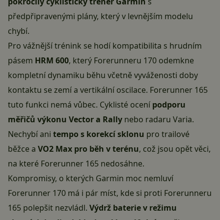
pokročilý cyklistický trenér Garmin
s
předpřipravenými plány, který v levnějším modelu
chybí.
Pro vážnější trénink se hodí kompatibilita s hrudním
pásem
HRM 600
, který Forerunneru 170 odemkne
kompletní dynamiku běhu včetně vyváženosti doby
kontaktu se zemí a vertikální oscilace. Forerunner 165
tuto funkci nemá vůbec. Cyklisté ocení
podporu
měřičů výkonu Vector a Rally
nebo radaru Varia.
Nechybí ani
tempo s korekcí sklonu
pro trailové
běžce a
VO2 Max pro běh v terénu
, což jsou opět věci,
na které Forerunner 165 nedosáhne.
Kompromisy, o kterých Garmin moc nemluví
Forerunner 170 má i pár míst, kde si proti Forerunneru
165 polepšit nezvládl.
Výdrž baterie v režimu