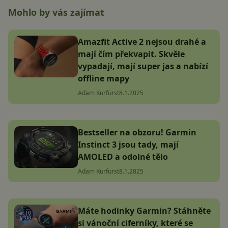
Mohlo by vás zajímat
Amazfit Active 2 nejsou drahé a
mají čím překvapit. Skvěle
vypadají, mají super jas a nabízí
offline mapy
Adam Kurfürst
8.1.2025
Bestseller na obzoru! Garmin
Instinct 3 jsou tady, mají
AMOLED a odolné tělo
Adam Kurfürst
8.1.2025
Máte hodinky Garmin? Stáhněte
si vánoční ciferníky, které se