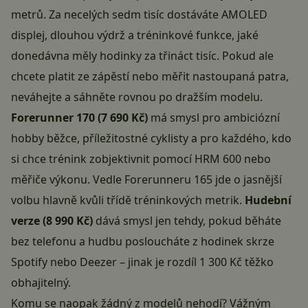
metrů. Za necelých sedm tisíc dostáváte AMOLED
displej, dlouhou výdrž a tréninkové funkce, jaké
donedávna měly hodinky za třináct tisíc. Pokud ale
chcete platit ze zápěstí nebo měřit nastoupaná patra,
neváhejte a sáhněte rovnou po dražším modelu.
Forerunner 170 (7 690 Kč)
má smysl pro ambiciózní
hobby běžce, příležitostné cyklisty a pro každého, kdo
si chce trénink zobjektivnit pomocí HRM 600 nebo
měřiče výkonu. Vedle Forerunneru 165 jde o jasnější
volbu hlavně kvůli třídě tréninkových metrik.
Hudební
verze (8 990 Kč)
dává smysl jen tehdy, pokud běháte
bez telefonu a hudbu posloucháte z hodinek skrze
Spotify nebo Deezer – jinak je rozdíl 1 300 Kč těžko
obhajitelný.
Komu se naopak žádný z modelů nehodí? Vážným