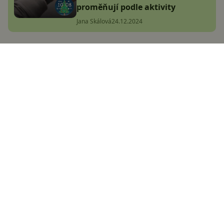
proměňují podle aktivity
Jana Skálová
24.12.2024
No nejsou krásné? Xiaomi brzy
uvede nové hodinky pro
sportovce, mají i korunku
Adam Kurfürst
18.7.2024
Jedny z nejoblíbenějších Garmin
hodinek parádně zlevnily. Jsou
odolné a nabíjí se ze slunce
Adam Kurfürst
14.8.2024
V Česku oblíbené Garmin Instinct