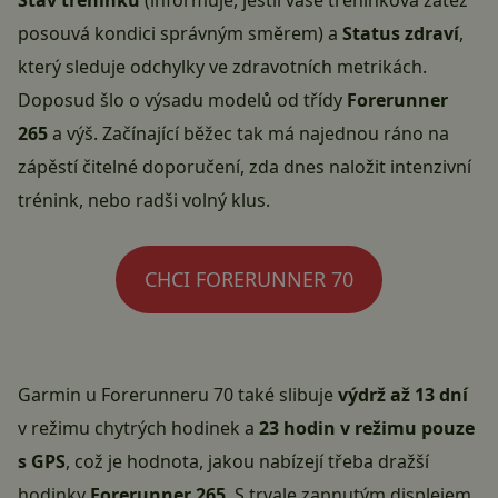
Stav tréninku
(informuje, jestli vaše tréninková zátěž
posouvá kondici správným směrem) a
Status zdraví
,
který sleduje odchylky ve zdravotních metrikách.
Doposud šlo o výsadu modelů od třídy
Forerunner
265
a výš. Začínající běžec tak má najednou ráno na
zápěstí čitelné doporučení, zda dnes naložit intenzivní
trénink, nebo radši volný klus.
CHCI FORERUNNER 70
Garmin u Forerunneru 70 také slibuje
výdrž až 13 dní
v režimu chytrých hodinek a
23 hodin v režimu pouze
s GPS
, což je hodnota, jakou nabízejí třeba dražší
hodinky
Forerunner 265
. S trvale zapnutým displejem