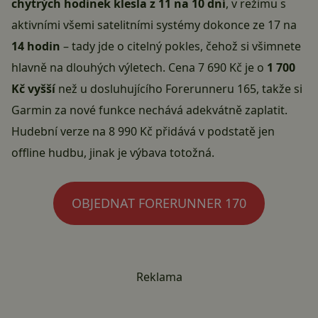
chytrých hodinek klesla z 11 na 10 dní
, v režimu s
aktivními všemi satelitními systémy dokonce ze 17 na
14 hodin
– tady jde o citelný pokles, čehož si všimnete
hlavně na dlouhých výletech. Cena 7 690 Kč je o
1 700
Kč vyšší
než u dosluhujícího Forerunneru 165, takže si
Garmin za nové funkce nechává adekvátně zaplatit.
Hudební verze na 8 990 Kč přidává v podstatě jen
offline hudbu, jinak je výbava totožná.
OBJEDNAT FORERUNNER 170
Reklama