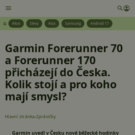
Akce
Slevy
Alza
Samsung
Android 17
Garmin Forerunner 70
a Forerunner 170
přicházejí do Česka.
Kolik stojí a pro koho
mají smysl?
Hlavní stránka
Zprávičky
Garmin uvedl v Česku nové běžecké hodinky