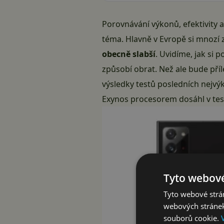
Porovnávání výkonů, efektivity
téma. Hlavně v Evropě si mnozí z
obecně slabší
. Uvidíme, jak si
způsobí obrat
. Než ale bude pří
výsledky testů posledních nejvý
Exynos procesorem dosáhl v tes
Tyto webové
Tyto webové strán
webových stránek
souborů cookie.