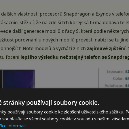
 a dalších vlastností procesorů Snapdragon a Exynos v tel
ákazníci stěžují, že na zdejší trh korejská firma dodává tele
 povede další generace mobilů z řady S, která podle některý
ležitost porovnání u nových mobilů provést, nabízí se tu ji
konnějších Note modelů a vychází z nich
zajímavé zjištění
.
tu focení
lepšího výsledku než stejný telefon se Snapdr
 stránky používají soubory cookie.
ky používají soubory cookie ke zlepšení uživatelského zážitku. 
 souhlasíte se všemi soubory cookie v souladu s našimi zásadam
Více informací