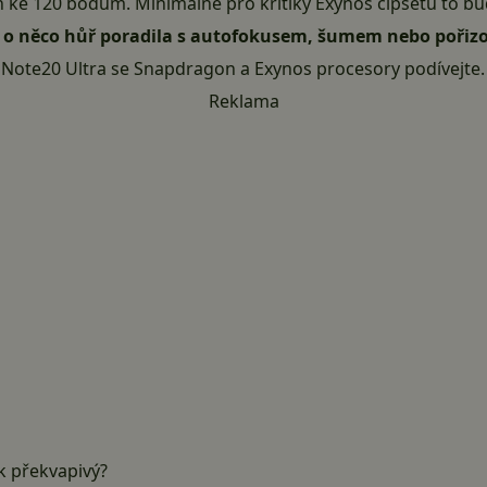
n ke 120 bodům. Minimálně pro kritiky Exynos čipsetů to bud
d o něco hůř poradila s autofokusem, šumem nebo pořizo
y Note20 Ultra se
Snapdragon
a
Exynos
procesory podívejte.
Reklama
k překvapivý?