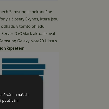
efonech Samsung je nekonečné
fony s čipsety Exynos, které jsou
ch odhadů v tomto ohledu
né. Server DxOMark aktualizoval
 Samsung Galaxy Note20 Ultra s
agon čipsetem
.
Používáním našich
i používání