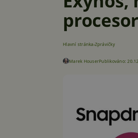
Exynos,
proceso
Hlavní stránka
Zprávičky
Marek Houser
Publikováno:
20.12