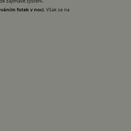
e zajímavé zjištění.
váním fotek v noci
. Však se na