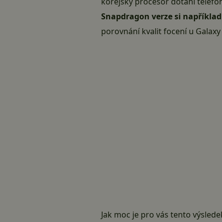
korejský procesor dotáhl telefo
Snapdragon verze si napříkla
porovnání kvalit focení u Galax
Jak moc je pro vás tento výslede