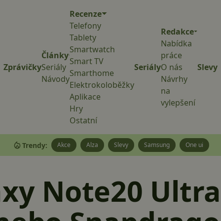
Recenze
Telefony
Redakce
Tablety
Nabídka
Smartwatch
Články
práce
Smart TV
Zprávičky
Seriály
Seriály
O nás
Slevy
Smarthome
Návody
Návrhy
Elektrokoloběžky
na
Aplikace
vylepšení
Hry
Ostatní
Trendy:
Akce
Alza
Slevy
Samsung
One ui
axy Note20 Ultra 