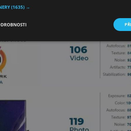
TNERY
(1635) →
ODROBNOSTI
PŘ