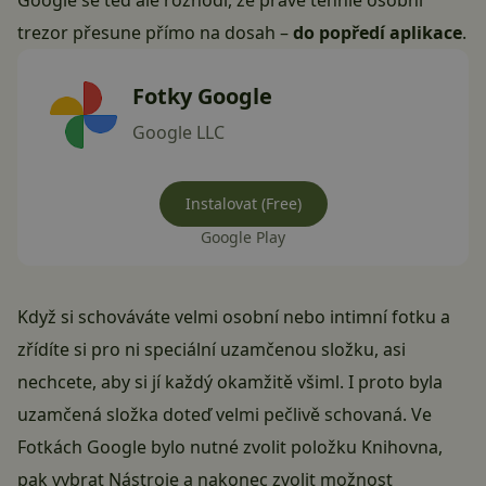
Google se teď ale rozhodl, že právě tenhle osobní
trezor přesune přímo na dosah –
do popředí aplikace
.
Fotky Google
Google LLC
Instalovat (Free)
Google Play
Když si schováváte velmi osobní nebo intimní fotku a
zřídíte si pro ni speciální uzamčenou složku, asi
nechcete, aby si jí každý okamžitě všiml. I proto byla
uzamčená složka doteď velmi pečlivě schovaná. Ve
Fotkách Google bylo nutné zvolit položku Knihovna,
pak vybrat Nástroje a nakonec zvolit možnost