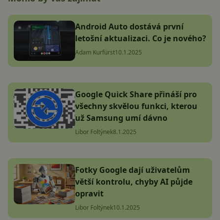
Android Auto dostává první
letošní aktualizaci. Co je nového?
Adam Kurfürst
10.1.2025
Google Quick Share přináší pro
všechny skvělou funkci, kterou
už Samsung umí dávno
Libor Foltýnek
8.1.2025
Fotky Google dají uživatelům
větší kontrolu, chyby AI půjde
opravit
Libor Foltýnek
10.1.2025