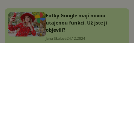
Fotky Google mají novou
utajenou funkci. Už jste ji
objevili?
Jana Skálová
24.12.2024
Pixel 9 Pro má problém!
Některým mobilům prý
odpadává fotoaparát
Jana Skálová
7.1.2025
Předpověď počasí vstupuje do
nové éry. Google představil
převratnou technologii a uvolnil
ji zdarma