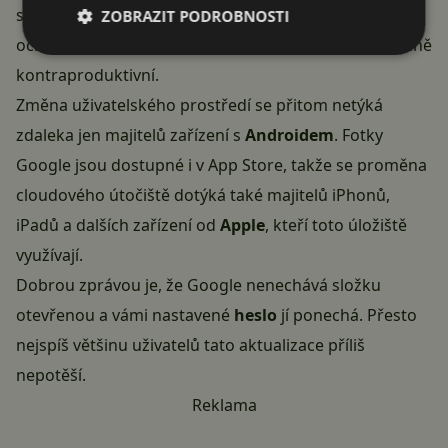
složka přeskočila hned na úvodní obrazovku, všem na
ZOBRAZIT PODROBNOSTI
oči
(viz. printscreen výše)
. Což může leckomu přijít hodně
kontraproduktivní.
Změna uživatelského prostředí se přitom netýká
zdaleka jen majitelů zařízení s
Androidem
. Fotky
Google jsou dostupné i v App Store, takže se proměna
cloudového útočiště dotýká také majitelů iPhonů,
iPadů a dalších zařízení od
Apple
, kteří toto úložiště
využívají.
Dobrou zprávou je, že Google nenechává složku
otevřenou a vámi nastavené
heslo
jí ponechá. Přesto
nejspíš většinu uživatelů tato aktualizace příliš
nepotěší.
Reklama