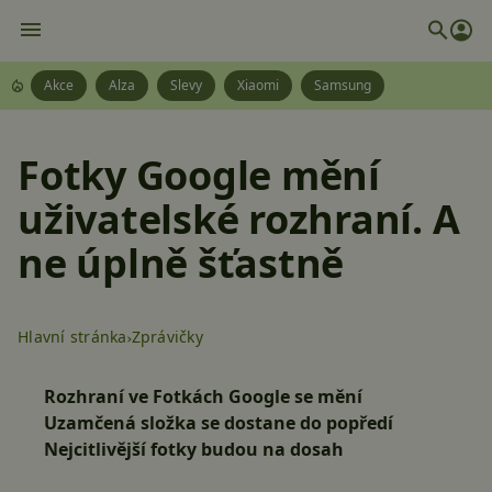
Akce
Alza
Slevy
Xiaomi
Samsung
Fotky Google mění
uživatelské rozhraní. A
ne úplně šťastně
Hlavní stránka
Zprávičky
Rozhraní ve Fotkách Google se mění
Uzamčená složka se dostane do popředí
Nejcitlivější fotky budou na dosah