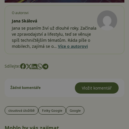
O autorovi
Jana Skálová
Jana se psaním živí už dlouhé roky. Začínala
ve zpravodajství a lifestylu, teď se věnuje
spíš techničtějším tématům. Ráda píše o
mobilech, zajímá se o…
Více o autorovi
Sdílejte:
Žádné komentáře
Vložit komentář
cloudová úložiště
Fotky Google
Google
Mohlo by vás zajímat