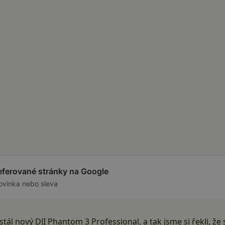
referované stránky na Google
ovinka nebo sleva
tál nový DJI Phantom 3 Professional, a tak jsme si řekli, ž