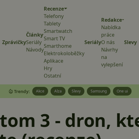
Recenze
Telefony
Redakce
Tablety
Nabídka
Smartwatch
Články
práce
Smart TV
Zprávičky
Seriály
Seriály
O nás
Slevy
Smarthome
Návody
Návrhy
Elektrokoloběžky
na
Aplikace
vylepšení
Hry
Ostatní
Trendy:
Akce
Alza
Slevy
Samsung
One ui
tom 3 - dron, kt