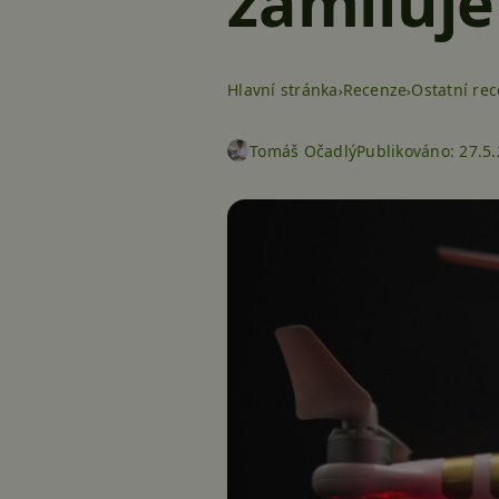
zamiluje
Hlavní stránka
Recenze
Ostatní re
Tomáš Očadlý
Publikováno:
27.5.