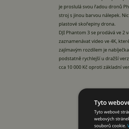
je proslulá svou řadou dronů Pha
stroj s jinou barvou nálepek. Nic
plastové skořepiny drona.
DJI Phantom 3 se prodává ve 2 v
zaznamenávat video ve 4K, které
zajímavým rozdílem je nabíječka
podstatně rychlejší u dražší verz
cca 10 000 Kč oproti základní ver
Tyto webové
Tyto webové strán
webových stránek
souborů cookie.