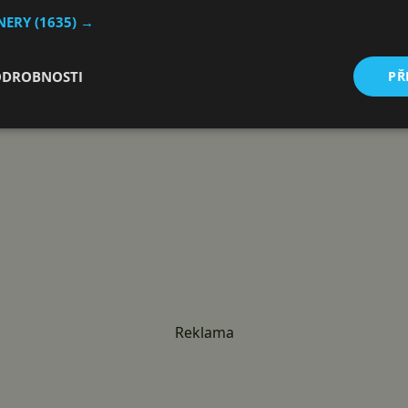
TNERY
(1635) →
ODROBNOSTI
PŘ
Reklama