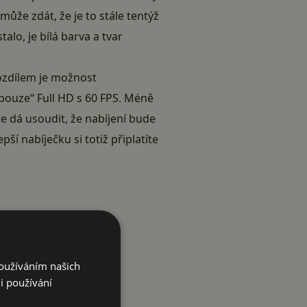
může zdát, že je to stále tentýž
alo, je bílá barva a tvar
rozdílem je možnost
„pouze“ Full HD s 60 FPS. Méně
 dá usoudit, že nabíjení bude
ší nabíječku si totiž připlatíte
Používáním našich
i používání