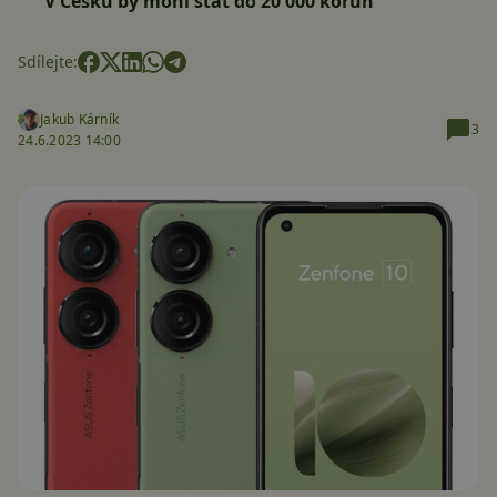
V Česku by mohl stát do 20 000 korun
Sdílejte:
Jakub Kárník
3
24.6.2023 14:00