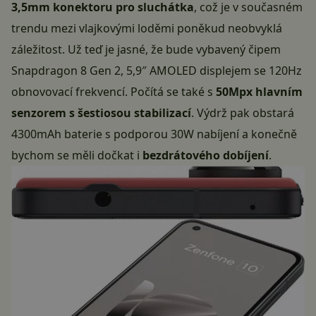
3,5mm konektoru pro sluchátka
, což je v současném
trendu mezi vlajkovými loděmi poněkud neobvyklá
záležitost. Už teď je jasné, že bude vybavený čipem
Snapdragon 8 Gen 2
, 5,9″ AMOLED displejem se 120Hz
obnovovací frekvencí. Počítá se také s
50Mpx hlavním
senzorem s šestiosou stabilizací
. Výdrž pak obstará
4300mAh baterie s podporou 30W nabíjení a konečně
bychom se měli dočkat i
bezdrátového dobíjení
.