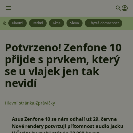
Xiaomi
Redmi
Akce
Sleva
Chytrá domácnost
Potvrzeno! Zenfone 10
přijde s prvkem, který
se u vlajek jen tak
nevidí
Hlavní stránka
Zprávičky
Asus Zenfone 10 se nám odhalí už 29. června
Nové rendery potvrzují přítomnost audio jacku