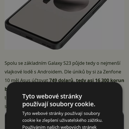
Spolu se základním Galaxy S23 půjde tedy o nejmenší
vlajkové lodě s Androidem. Dle úniků by si za Zenfone
10 měl Asus účtovat
749 dolarů, tedy asi 16 300 korun
bez daně
. Po jejím připočtení by u nás mohl stát
Tyto webové stránky
tchajwanský telefon do 20 000 korun, což by byla
používají soubory cookie.
solidní nabídka.
Tyto webové stránky používají soubory
cookie ke zlepšení uživatelského zážitku.
Používáním našich webových stránek