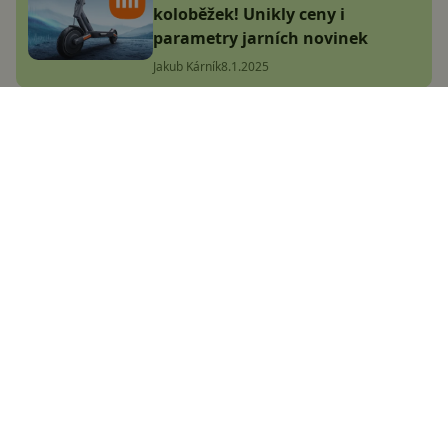
koloběžek! Unikly ceny i
parametry jarních novinek
Jakub Kárník
8.1.2025
Samsung Galaxy A56 má
našlápnuto na bestseller! Známe
cenu i výbavu
Jakub Kárník
1.1.2025
Apple chystá záhadný iPhone
16E. Známe výbavu a
pravděpodobně i českou cenu
Jakub Kárník
2.1.2025