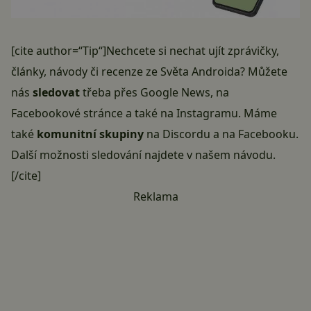
[cite author=“Tip“]Nechcete si nechat ujít zprávičky,
články, návody či recenze ze Světa Androida? Můžete
nás
sledovat
třeba přes
Google News
, na
Facebookové stránce
a také na
Instagramu
. Máme
také
komunitní skupiny
na Discordu
a
na Facebooku
.
Další možnosti sledování najdete v našem
návodu
.
[/cite]
Reklama