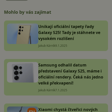
Mohlo by vás zajímat
Unikají oficiální tapety řady
Galaxy S25! Tady je stáhnete ve
vysokém rozlišení
Jakub Kárník
9.1.2025
Samsung odhalil datum
představení Galaxy S25, máme i
oficiální rendery. Čeká nás jedno
velké překvapení!
Jakub Kárník
7.1.2025
Xiaomi chystá čtveřici nových