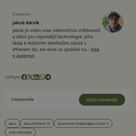
O autorovi
Jakub Kárník
Jakub je znám svou nekonečnou zvědavostí
a vášní pro nejnovější technologie. Jeho
láska k mobilním telefonům začala s
iPhonem 3G, ale dnes se spoléhá na…
Více
o autorovi
Sdílejte:
3 komentáře
Vložit komentář
Asus
Asus Zenfone 10
Qualcomm Snapdragon 8 Gen 2
únik informací