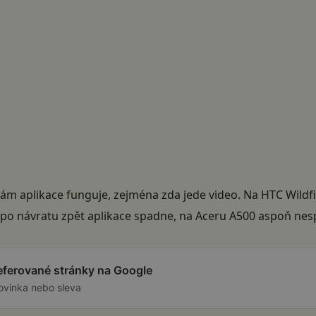
k vám aplikace funguje, zejména zda jede video. Na HTC Wild
a po návratu zpět aplikace spadne, na Aceru A500 aspoň ne
referované stránky na Google
ovinka nebo sleva