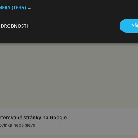
TNERY
(1635) →
ODROBNOSTI
PŘ
referované stránky na Google
ovinka nebo sleva