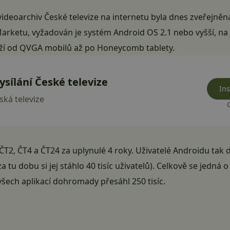
 videoarchiv České televize na internetu byla dnes zveřejněn
Marketu, vyžadován je systém Android OS 2.1 nebo vyšší, na 
běží od QVGA mobilů až po Honeycomb tablety.
ysílání České televize
Ins
ská televize
 ČT2, ČT4 a ČT24 za uplynulé 4 roky. Uživatelé Androidu tak d
a tu dobu si jej stáhlo 40 tisíc uživatelů). Celkově se jedná o
všech aplikací dohromady přesáhl 250 tisíc.