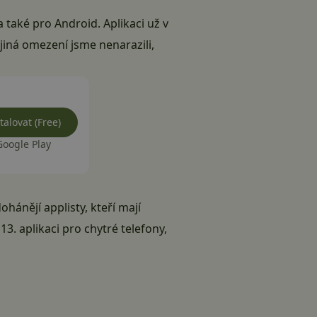
a také pro Android. Aplikaci už v
jiná omezení jsme nenarazili,
talovat (Free)
Google Play
ohánějí applisty, kteří mají
 13. aplikaci pro chytré telefony,