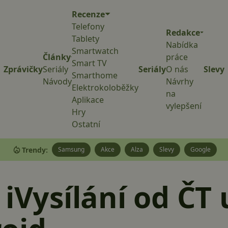
Recenze
Telefony
Redakce
Tablety
Nabídka
Smartwatch
Články
práce
Smart TV
Zprávičky
Seriály
Seriály
O nás
Slevy
Smarthome
Návody
Návrhy
Elektrokoloběžky
na
Aplikace
vylepšení
Hry
Ostatní
Trendy:
Samsung
Akce
Alza
Slevy
Google
 iVysílání od ČT 