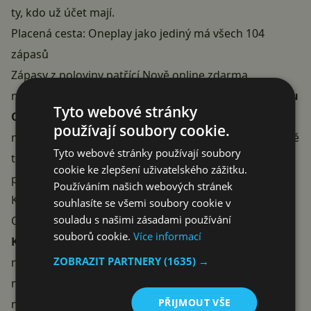
ty, kdo už účet mají.
Placená cesta: Oneplay jako jediný má všech 104
zápasů
Zápasy z poloviny patřící Nově online zdarma
nepustíte —
Nova je směřuje na placenou platformu
Tyto webové stránky
Oneplay
. Ta je zároveň jediným místem v Česku, kde
používají soubory cookie.
najdete digitálně všech 104 zápasů pohromadě, včetně
Tyto webové stránky používají soubory
těch od ČT, plus doprovodné funkce: zpětné
cookie ke zlepšení uživatelského zážitku.
přehrávání, přepínání kamer, statistiky a sestřihy.
Používáním našich webových stránek
Kolik to stojí? Nova Action je součástí všech tarifů
souhlasíte se všemi soubory cookie v
souladu s našimi zásadami používání
Oneplay a ČT sport najdete už
v základním tarifu
souborů cookie.
Více informací
Komfort za 199 Kč měsíčně
. Pro samotné MS tedy
ZOBRAZIT PARTNERY
(1635) →
nejdražší sportovní tarify nepotřebujete. Nováčci si
navíc mohou aktivovat 7 dní na zkoušku zdarma (s
PŘIJMOUT VŠE
nutností zadat kartu a včas zrušit). A upřímně —