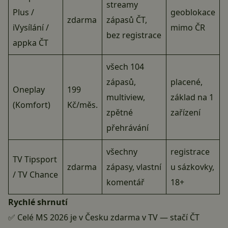
streamy
Plus /
geoblokace
zdarma
zápasů ČT,
iVysílání /
mimo ČR
bez registrace
appka ČT
všech 104
zápasů,
placené,
Oneplay
199
multiview,
základ na 1
(Komfort)
Kč/měs.
zpětné
zařízení
přehrávání
všechny
registrace
TV Tipsport
zdarma
zápasy, vlastní
u sázkovky,
/ TV Chance
komentář
18+
Rychlé shrnutí
✅ Celé MS 2026 je v Česku zdarma v TV — stačí ČT