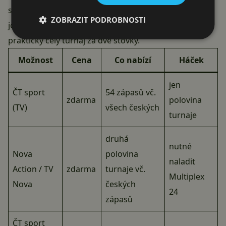
skupinová fáze trvá od 11. do 27. června, takže s
ZOBRAZIT PODROBNOSTI
jedním měsíčním předplatným bez závazku pokryjete
prakticky celý turnaj za dvě stovky.
Možnost
Cena
Co nabízí
Háček
jen
ČT sport
54 zápasů vč.
zdarma
polovina
(TV)
všech českých
turnaje
druhá
nutné
Nova
polovina
naladit
Action / TV
zdarma
turnaje vč.
Multiplex
Nova
českých
24
zápasů
ČT sport