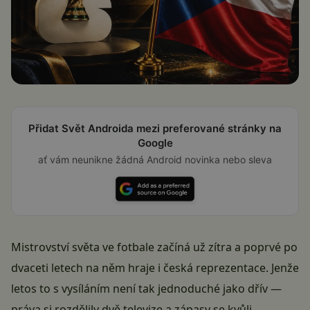
Přidat Svět Androida mezi preferované stránky na
Google
ať vám neunikne žádná Android novinka nebo sleva
Mistrovství světa ve fotbale začíná už zítra a poprvé po
dvaceti letech na něm hraje i česká reprezentace. Jenže
letos to s vysíláním není tak jednoduché jako dřív —
práva si rozdělily dvě televize a zápasy se kvůli