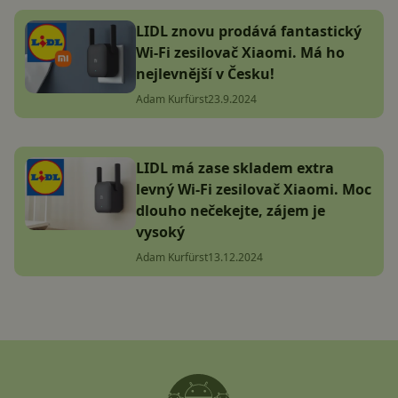
LIDL znovu prodává fantastický
Wi-Fi zesilovač Xiaomi. Má ho
nejlevnější v Česku!
Adam Kurfürst
23.9.2024
LIDL má zase skladem extra
levný Wi-Fi zesilovač Xiaomi. Moc
dlouho nečekejte, zájem je
vysoký
Adam Kurfürst
13.12.2024