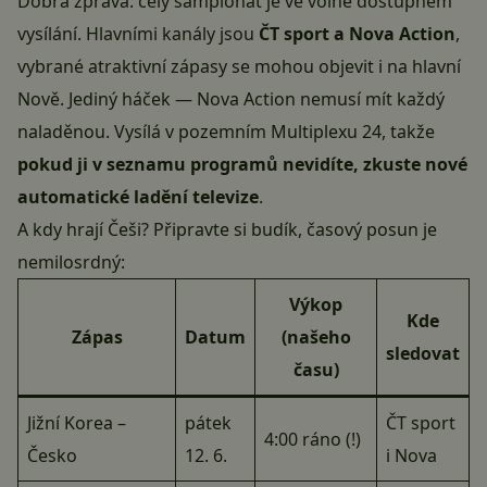
Dobrá zpráva: celý šampionát je ve volně dostupném
vysílání. Hlavními kanály jsou
ČT sport a Nova Action
,
vybrané atraktivní zápasy se mohou objevit i na hlavní
Nově. Jediný háček — Nova Action nemusí mít každý
naladěnou. Vysílá v pozemním Multiplexu 24, takže
pokud ji v seznamu programů nevidíte, zkuste nové
automatické ladění televize
.
A kdy hrají Češi? Připravte si budík, časový posun je
nemilosrdný:
Výkop
Kde
Zápas
Datum
(našeho
sledovat
času)
Jižní Korea –
pátek
ČT sport
4:00 ráno (!)
Česko
12. 6.
i Nova