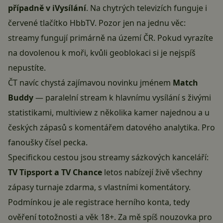
případně v iVysílání
. Na chytrých televizích funguje i
červené tlačítko HbbTV. Pozor jen na jednu věc:
streamy fungují primárně na území ČR. Pokud vyrazíte
na dovolenou k moři, kvůli geoblokaci si je nejspíš
nepustíte.
ČT navíc chystá zajímavou novinku jménem
Match
Buddy
— paralelní stream k hlavnímu vysílání s živými
statistikami, multiview z několika kamer najednou a u
českých zápasů s komentářem datového analytika. Pro
fanoušky čísel pecka.
Specifickou cestou jsou streamy sázkových kanceláří:
TV Tipsport a TV Chance
letos nabízejí živě všechny
zápasy turnaje zdarma, s vlastními komentátory.
Podmínkou je ale registrace herního konta, tedy
ověření totožnosti a věk 18+. Za mě spíš nouzovka pro