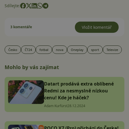
Sdílejte:
3 komentáře
Vložit komentář
Česko
ČT24
fotbal
nova
Oneplay
sport
Televize
Mohlo by vás zajímat
Datart prodává extra oblíbené
Redmi za nesmyslně nízkou
cenu! Kde je háček?
Adam Kurfürst
28.12.2024
POCO X7 (Pro) přichází do Česka!