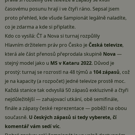
časovému posunu hrají i ve čtyři ráno. Sepsal jsem
proto přehled, kde všude šampionát legálně naladíte,
co je zdarma a kde si připlatíte.
Kdo co vysílá: ČT a Nova si turnaj rozpůlily
Hlavním držitelem práv pro Česko je
Česká televize
,
která ale část přenosů přeprodala skupině
Nova
—
stejný model jako u
MS v Kataru 2022
. Důvod je
prostý: turnaj se rozrostl na 48 týmů a
104 zápasů
, což
je na kapacity (a rozpočet) jedné televize prostě moc.
Každá stanice tak odvysílá 50 zápasů exkluzivně a čtyři
nejdůležitější — zahajovací utkání, obě semifinále,
finále a zápasy české reprezentace — poběží na obou
současně.
U českých zápasů si tedy vyberete, čí
komentář vám sedí víc
.