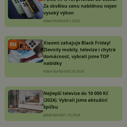
Za skvělou cenu nabídnou nejen
vysoký výkon
Adam Kurfürst
9.1.2025
Xiaomi zahajuje Black Friday!
Zlevnily mobily, televize i chytrá
domácnost, vybrali jsme TOP
nabídky
Adam Kurfürst
30.10.2024
Nejlepší televize do 10 000 Kč
(2024). Vybrali jsme aktuální
špičku
Jakub Kárník
21.10.2024