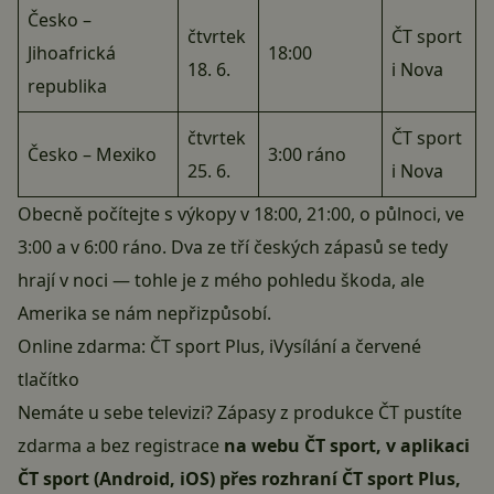
Česko –
čtvrtek
ČT sport
Jihoafrická
18:00
18. 6.
i Nova
republika
čtvrtek
ČT sport
Česko – Mexiko
3:00 ráno
25. 6.
i Nova
Obecně počítejte s výkopy v 18:00, 21:00, o půlnoci, ve
3:00 a v 6:00 ráno. Dva ze tří českých zápasů se tedy
hrají v noci — tohle je z mého pohledu škoda, ale
Amerika se nám nepřizpůsobí.
Online zdarma: ČT sport Plus, iVysílání a červené
tlačítko
Nemáte u sebe televizi? Zápasy z produkce ČT pustíte
zdarma a bez registrace
na webu ČT sport, v aplikaci
ČT sport (Android, iOS) přes rozhraní ČT sport Plus,