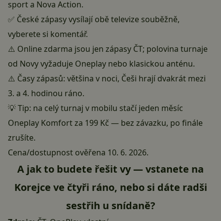
sport a Nova Action.
✅ České zápasy vysílají obě televize souběžně,
vyberete si komentář.
⚠️ Online zdarma jsou jen zápasy ČT; polovina turnaje
od Novy vyžaduje Oneplay nebo klasickou anténu.
⚠️ Časy zápasů: většina v noci, Češi hrají dvakrát mezi
3. a 4. hodinou ráno.
💡 Tip: na celý turnaj v mobilu stačí jeden měsíc
Oneplay Komfort za 199 Kč — bez závazku, po finále
zrušíte.
Cena/dostupnost ověřena 10. 6. 2026.
A jak to budete řešit vy — vstanete na
Korejce ve čtyři ráno, nebo si dáte radši
sestřih u snídaně?