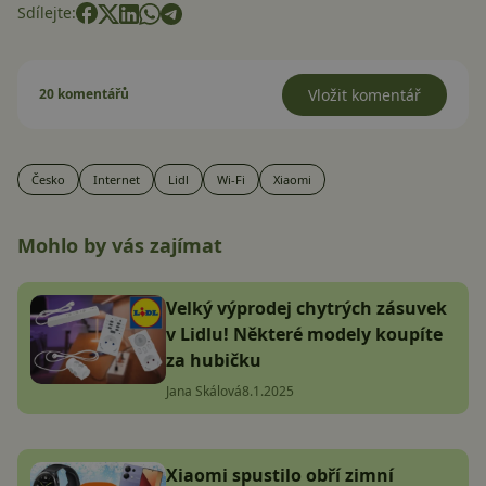
Sdílejte:
20 komentářů
Vložit komentář
Česko
Internet
Lidl
Wi-Fi
Xiaomi
Mohlo by vás zajímat
Velký výprodej chytrých zásuvek
v Lidlu! Některé modely koupíte
za hubičku
Jana Skálová
8.1.2025
Xiaomi spustilo obří zimní