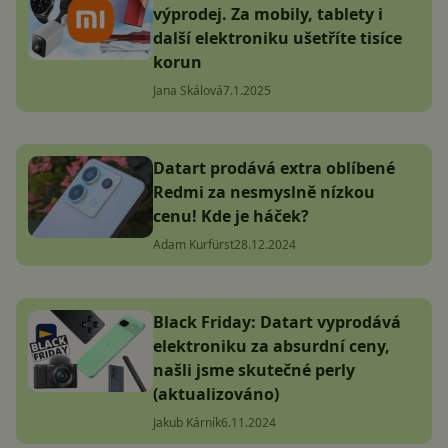
výprodej. Za mobily, tablety i
další elektroniku ušetříte tisíce
korun
Jana Skálová
7.1.2025
Datart prodává extra oblíbené
Redmi za nesmyslně nízkou
cenu! Kde je háček?
Adam Kurfürst
28.12.2024
Black Friday: Datart vyprodává
elektroniku za absurdní ceny,
našli jsme skutečné perly
(aktualizováno)
Jakub Kárník
6.11.2024