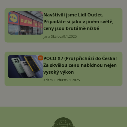
Navštívili jsme Lidl Outlet.
Připadáte si jako v jiném světě,
ceny jsou brutálně nízké
Jana Skálová
9.1.2025
POCO X7 (Pro) přichází do Česka!
Za skvělou cenu nabídnou nejen
vysoký výkon
Adam Kurfürst
9.1.2025