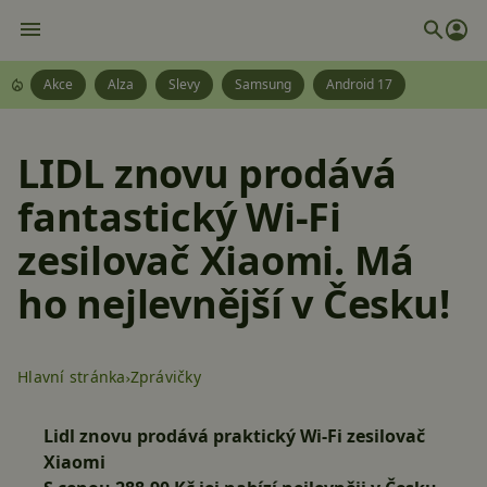
Akce
Alza
Slevy
Samsung
Android 17
LIDL znovu prodává
fantastický Wi-Fi
zesilovač Xiaomi. Má
ho nejlevnější v Česku!
Hlavní stránka
Zprávičky
Lidl znovu prodává praktický Wi-Fi zesilovač
Xiaomi