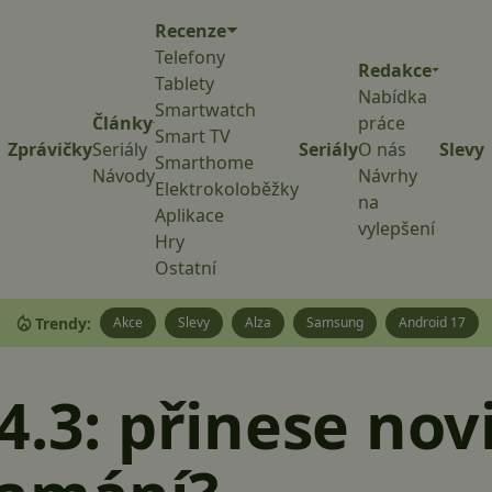
Recenze
Telefony
Redakce
Tablety
Nabídka
Smartwatch
Články
práce
Smart TV
Zprávičky
Seriály
Seriály
O nás
Slevy
Smarthome
Návody
Návrhy
Elektrokoloběžky
na
Aplikace
vylepšení
Hry
Ostatní
Trendy:
Akce
Slevy
Alza
Samsung
Android 17
4.3: přinese nov