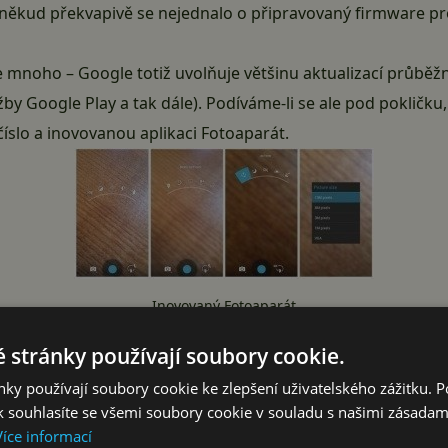
oněkud překvapivě se nejednalo o připravovaný firmware p
mnoho – Google totiž uvolňuje většinu aktualizací průběžn
žby Google Play a tak dále). Podíváme-li se ale pod pokličku,
číslo a
inovovanou aplikaci Fotoaparát
.
Inovovaný Fotoaparát
 stránky používají soubory cookie.
ypadá zatím následovně:
ky používají soubory cookie ke zlepšení uživatelského zážitku. 
zení schopno na pozadí lokalizovat svou polohu pomocí bez
 souhlasíte se všemi soubory cookie v souladu s našimi zásadam
 až v hlubším nastavení.
Více informací