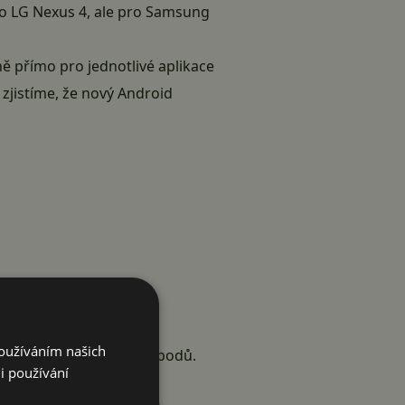
ro LG Nexus 4, ale pro Samsung
ě přímo pro jednotlivé aplikace
 zjistíme, že nový Android
Používáním našich
drátových přístupových bodů.
i používání