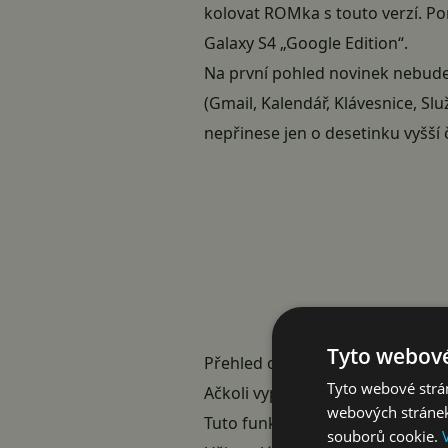
kolovat ROMka s touto verzí. P
Galaxy S4 „Google Edition“.
Na první pohled novinek nebude 
(Gmail, Kalendář, Klávesnice, Slu
nepřinese jen o desetinku vyšší 
Tyto webové
Přehled očekávaných novinek v
Tyto webové strán
Ačkoli vypnete Wi-Fi, bude zaří
webových stránek
Tuto funkci bude možné vypnout
souborů cookie.