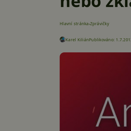
nebo zk
Hlavní stránka
Zprávičky
Karel Kilián
Publikováno:
1.7.201