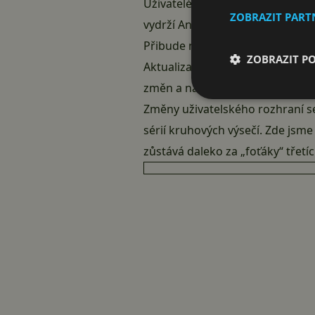
Uživatelé, používají bezdrátovo
ZOBRAZIT PAR
vydrží Android ve spojení napří
Přibude několik položek v nastav
ZOBRAZIT P
Aktualizace se dočkal systémový
změn a nabídl i odkazy ke staže
Změny uživatelského rozhraní s
sérií kruhových výsečí. Zde jsme 
zůstává daleko za „foťáky“ třetíc