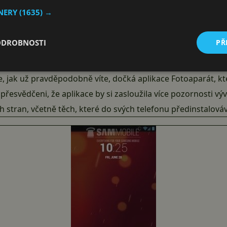
u komunikaci skrze Bluetooth, jistě ocení režim snížené spo
TNERY
(1635) →
klad s chytrými hodinkami či monitorem srdečního tepu delš
ení pro vývojáře, které budou sloužit k testování a ladění.
ODROBNOSTI
PŘ
 font Roboto – server Android Police publikoval na svých s
ní pro ty, kteří kvůli novým písmenkům nechtějí čekat do vy
e,
jak už pravděpodobně víte
, dočká aplikace Fotoaparát, 
přesvědčeni, že aplikace by si zasloužila více pozornosti vý
h stran, včetně těch, které do svých telefonu předinstalováv