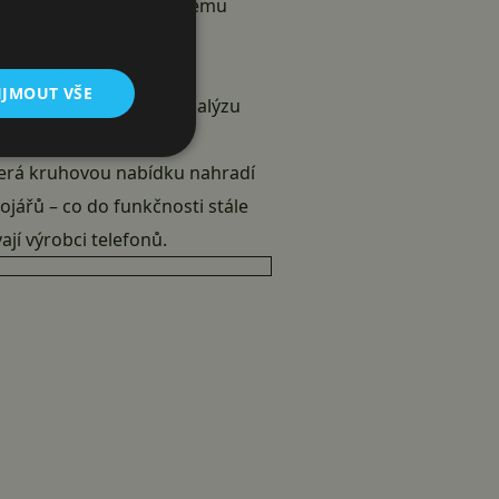
třeby energie, díky kterému
í dobu.
IJMOUT VŠE
tránkách podrobnější analýzu
dání updatu.
která kruhovou nabídku nahradí
vojářů – co do funkčnosti stále
ají výrobci telefonů.