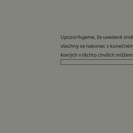
Upozorňujeme, že uvedené změny 
všechny se nakonec v konečném s
kterých v těchto chvílích může