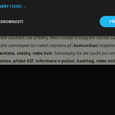
TNERY
(1635) →
pívat
ODROBNOSTI
PŘ
í celou řadu možností pro jejich rozšíření. Můžete sdílet fo
ektových a barevných filtrů. Velké popularitě se těší takzvan
žete obohatit své příběhy. Mezi novější Instagram stories 
yužití samolepek lze nalézt zejména při
komunikaci
majitele
anketa, otázky, nebo kvíz
. Samolepky lze ale využít pro est
oloze, přidat GIF, informace o počasí, hashtag, nebo zm