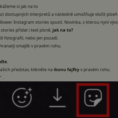
ukážeme si jak na to
i dostupných interpretů a následně umožňuje vložit píseň
llower Instagram stories spustí. Novinka, s kterou nyní výv
ories přidat i text písně,
jak na to?
stli fotografií, nebo jen pozadí.
hranatý smajlík v pravém rohu.
rďte
.
ašich představ, klikněte na
ikonu fajfky
v pravém rohu.
“ .