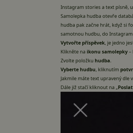
Instagram stories a text písně, 
Samolepka hudba otevře databáz
hudba pak začne hrát, když si fo
samotnou hudbu, do Instagram st
Vytvořte příspěvek
, je jedno je
Klikněte na
ikonu samolepky
– 
Zvolte položku
hudba
.
Vyberte hudbu
, kliknutím
potv
Jakmile máte text upravený dle v
Dále již stačí kliknout na „
Poslat