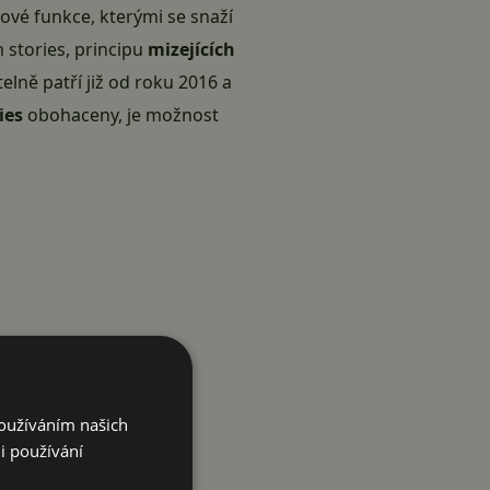
nové funkce, kterými se snaží
 stories, principu
mizejících
lně patří již od roku 2016 a
ies
obohaceny, je možnost
Používáním našich
i používání