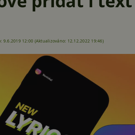
vě přidat i text
o:
9.6.2019 12:00 (
Aktualizováno:
12.12.2022 19:46)