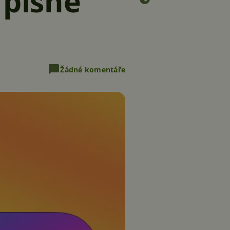
 písně
Žádné komentáře