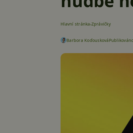
hudbě no
Hlavní stránka
Zprávičky
Barbora Koďousková
Publikován