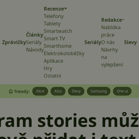
Recenze
Telefony
Redakce
Tablety
Nabídka
Smartwatch
Články
práce
Smart TV
Zprávičky
Seriály
Seriály
O nás
Slevy
Smarthome
Návody
Návrhy
Elektrokoloběžky
na
Aplikace
vylepšení
Hry
Ostatní
Trendy:
Akce
Alza
Slevy
Samsung
One ui
ram stories můž