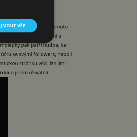
IJMOUT VŠE
tky, videa, nebo text, k tomuto
é
samolepky
, interaktivní a
samolepky pak patří hudba, ke
 účtu se svými followers, neboli
etickou stránku věci, lze jimi
ínka
o jiném uživateli.