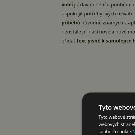
videí
již dávno není o pouhém při
uspokojit potřeby svých uživatel
příběh
ů původně známých z ap
neustále přináší nové a nové mo
přidat
text písně k samolepce
Tyto webové
Tyto webové strán
webových stránek
souborů cookie.