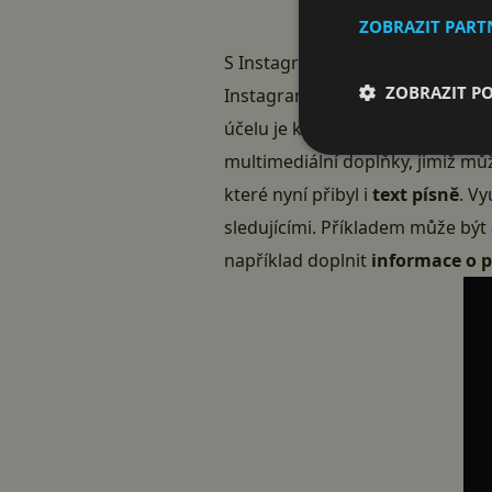
ZOBRAZIT PAR
S Instagram stories si začnete z
ZOBRAZIT P
Instagram
ve svých stories nabíz
účelu je k dispozici množství ef
multimediální doplňky, jimiž mů
které nyní přibyl i
text písně
. V
sledujícími. Příkladem může být
například doplnit
informace o p