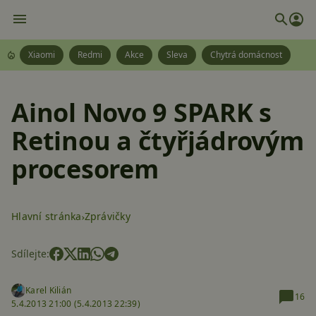
Xiaomi
Redmi
Akce
Sleva
Chytrá domácnost
Ainol Novo 9 SPARK s
Retinou a čtyřjádrovým
procesorem
Hlavní stránka
Zprávičky
Sdílejte:
Karel Kilián
16
5.4.2013 21:00 (
5.4.2013 22:39)