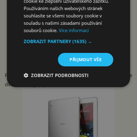
cookie ke zlepšení uživatelského zážitku.
Používáním našich webových stránek
souhlasíte se všemi soubory cookie v
souladu s našimi zásadami používání
souborů cookie.
Více informací
ZOBRAZIT PARTNERY
(1635) →
Ainol Novo 9 SPARK
PŘIJMOUT VŠE
Přístroj se zadní hliníkovou stranou bude k dispozici ve
ZOBRAZIT PODROBNOSTI
dvou barevných provedeních:
černém
a
bílém
.