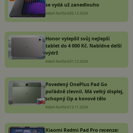
se vydá už zanedlouho
Adam Kurfürst
26.12.2024
Honor vylepšil svůj nejlepší
tablet do 4 000 Kč. Nabídne delší
výdrž
Adam Kurfürst
31.12.2024
Povedený OnePlus Pad Go
pořádně zlevnil. Má velký displej,
schopný čip a kovové tělo
Adam Kurfürst
13.11.2024
Xiaomi Redmi Pad Pro recenze: