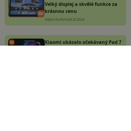
Velký displej a skvělé funkce za
krásnou cenu
Adam Kurfürst
26.8.2024
Xiaomi ukázalo očekávaný Pad 7
(Pro)! Těšte se na skvělý displej a
ještě lepší výkon
Adam Kurfürst
25.10.2024
Největší český magazín
zaměřený na operační