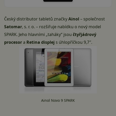
Český distributor tabletů značky
Ainol
– společnost
Satomar
, s. r. o. – rozšiřuje nabídku o nový model
SPARK. Jeho hlavními „taháky“ jsou
čtyřjádrový
procesor
a
Retina displej
s úhlopříčkou 9,7″.
Ainol Novo 9 SPARK