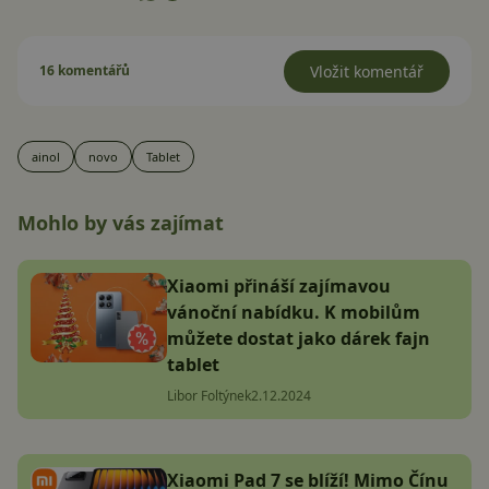
16 komentářů
Vložit komentář
ainol
novo
Tablet
Mohlo by vás zajímat
Xiaomi přináší zajímavou
vánoční nabídku. K mobilům
můžete dostat jako dárek fajn
tablet
Libor Foltýnek
2.12.2024
Xiaomi Pad 7 se blíží! Mimo Čínu