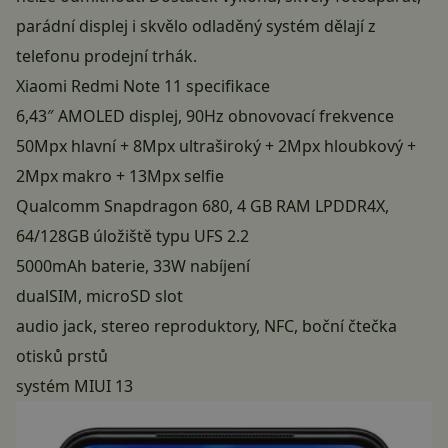
parádní displej i skvělo odladěný systém dělají z
telefonu prodejní trhák.
Xiaomi Redmi Note 11 specifikace
6,43″ AMOLED displej, 90Hz obnovovací frekvence
50Mpx hlavní + 8Mpx ultraširoký + 2Mpx hloubkový +
2Mpx makro + 13Mpx selfie
Qualcomm Snapdragon 680, 4 GB RAM LPDDR4X,
64/128GB úložiště typu UFS 2.2
5000mAh baterie, 33W nabíjení
dualSIM, microSD slot
audio jack, stereo reproduktory, NFC, boční čtečka
otisků prstů
systém MIUI 13