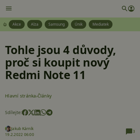
Akce
Alza
Samsung
Únik
Mediatek
Tohle jsou 4 důvody,
proč si koupit nový
Redmi Note 11
Hlavní stránka
Články
Sdílejte:
Jakub Kárník
3
19.2.2022 06:00