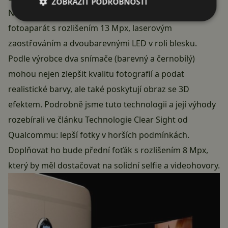
ZOBRAZIT PODROBNOSTI
Na zadní straně bude čekat již zmíněný duální
fotoaparát s rozlišením 13 Mpx, laserovým
zaostřováním a dvoubarevnými LED v roli blesku.
Podle výrobce dva snímače (barevný a černobílý)
mohou nejen zlepšit kvalitu fotografií a podat
realistické barvy, ale také poskytují obraz se 3D
efektem. Podrobně jsme tuto technologii a její výhody
rozebírali ve článku
Technologie Clear Sight od
Qualcommu: lepší fotky v horších podmínkách
.
Doplňovat ho bude přední foťák s rozlišením 8 Mpx,
který by měl dostačovat na solidní selfie a videohovory.