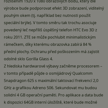
rozlišením 1920 x 1080 obrazových bodů, který dle
výrobce bude podporovat efekt 3D zobrazení, viditelný
pouhým okem (tj. například bez nutnosti použít
speciální brýle). V tomto směru tak trochu asociuje
povedený leč nepříliš úspěšný telefon HTC Evo 3D z
roku 2011. ZTE se může pochlubit minimalistickým
rámečkem, díky kterému obrazovka zabírá 84 %
přední plochy. Ochranu před poškozením má zajistit
odolné sklo Gorilla Glass 4.
Z hlediska hardwarové výbavy začněme procesorem –
v tomto případě půjde o osmijádrový Qualcomm
Snapdragon 625 s maximální taktovací frekvencí 2,0
GHz a grafikou Adreno 506. Sekundovat mu budou
solidní 4 GB operační paměti. Pro aplikace a data bude
k dispozici 64GB interní úložiště, které bude možné