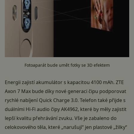
Fotoaparát bude umět fotky se 3D efektem
Energii zajistí akumulátor s kapacitou 4100 mAh. ZTE
Axon 7 Max bude díky nové generaci čipu podporovat
rychlé nabíjení Quick Charge 3.0. Telefon také přijde s
duálními Hi-Fi audio čipy AK4962, které by měly zajistit
lepší kvalitu přehrávání zvuku. Vše je zabaleno do
celokovového těla, které „narušují“ jen plastové „žilky“