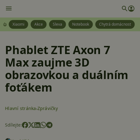
Xiaomi
Akce
Sleva
Notebook
Chytrá domácnost
Phablet ZTE Axon 7
Max zaujme 3D
obrazovkou a duálním
foťákem
Hlavní stránka
Zprávičky
Sdílejte: