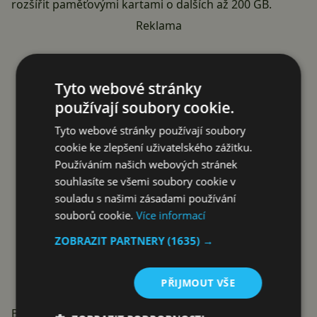
rozšířit paměťovými kartami o dalších až 200 GB.
Reklama
Tyto webové stránky
používají soubory cookie.
Tyto webové stránky používají soubory
cookie ke zlepšení uživatelského zážitku.
Používáním našich webových stránek
souhlasíte se všemi soubory cookie v
souladu s našimi zásadami používání
souborů cookie.
Více informací
ZOBRAZIT PARTNERY
(1635) →
PŘIJMOUT VŠE
Barevný a černobílý foťák. Ale proč?