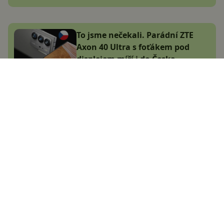
To jsme nečekali. Parádní ZTE
Axon 40 Ultra s foťákem pod
displejem míří i do Česka
Jakub Kárník
8.6.2022
Největší český magazín
zaměřený na operační
systém Android.
Zapojte se do naší komunity