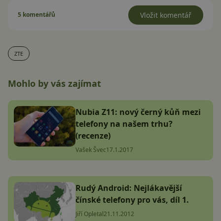
5 komentářů
Vložit komentář
ZTE
Mohlo by vás zajímat
Nubia Z11: nový černý kůň mezi
telefony na našem trhu?
(recenze)
Vašek Švec
17.1.2017
Rudý Android: Nejlákavější
čínské telefony pro vás, díl 1.
Jiří Opletal
21.11.2012