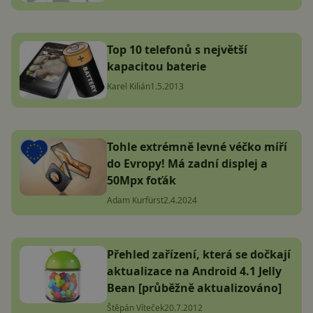
Top 10 telefonů s největší
kapacitou baterie
Karel Kilián
1.5.2013
Tohle extrémně levné véčko míří
do Evropy! Má zadní displej a
50Mpx foťák
Adam Kurfürst
2.4.2024
Přehled zařízení, která se dočkají
aktualizace na Android 4.1 Jelly
Bean [průběžně aktualizováno]
Štěpán Víteček
20.7.2012