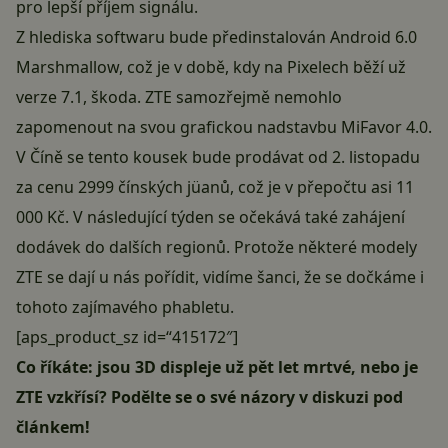
pro lepší příjem signálu.
Z hlediska softwaru bude předinstalován Android 6.0
Marshmallow, což je v době, kdy na Pixelech běží už
verze 7.1, škoda. ZTE samozřejmě nemohlo
zapomenout na svou grafickou nadstavbu MiFavor 4.0.
V Číně se tento kousek bude prodávat od 2. listopadu
za cenu 2999 čínských jüanů, což je v přepočtu asi 11
000 Kč. V následující týden se očekává také zahájení
dodávek do dalších regionů. Protože některé modely
ZTE se dají u nás pořídit, vidíme šanci, že se dočkáme i
tohoto zajímavého phabletu.
[aps_product_sz id=“415172″]
Co říkáte: jsou 3D displeje už pět let mrtvé, nebo je
ZTE vzkřísí? Podělte se o své názory v diskuzi pod
článkem!