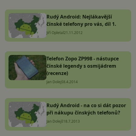
Rudý Android: Nejlákavější
čínské telefony pro vás, díl 1.
Jiří Opletal
21.11.2012
Telefon Zopo ZP998 - nástupce
čínské legendy s osmijádrem
(recenze)
Jan Dolejš
8.4.2014
Rudý Android - na co si dát pozor
při nákupu čínských telefonů?
Jan Dolejš
18.7.2013