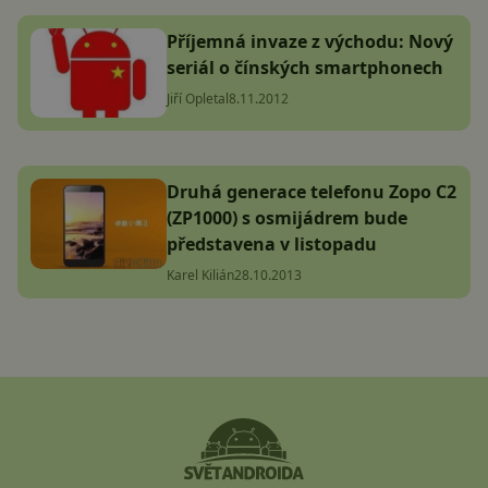
Příjemná invaze z východu: Nový
seriál o čínských smartphonech
Jiří Opletal
8.11.2012
Druhá generace telefonu Zopo C2
(ZP1000) s osmijádrem bude
představena v listopadu
Karel Kilián
28.10.2013