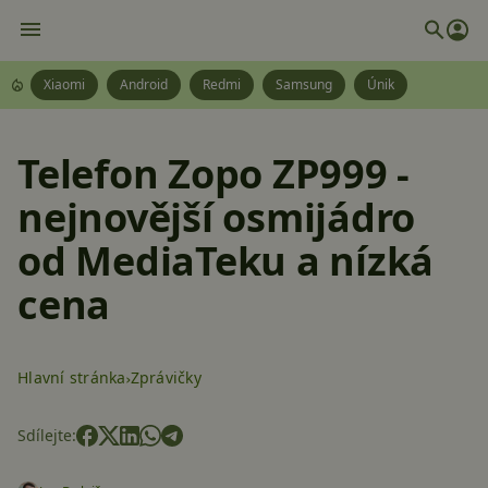
Xiaomi
Android
Redmi
Samsung
Únik
Telefon Zopo ZP999 -
nejnovější osmijádro
od MediaTeku a nízká
cena
Hlavní stránka
Zprávičky
Sdílejte: