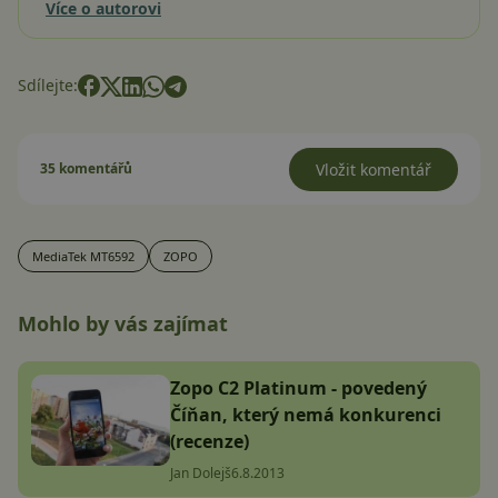
Více o autorovi
Sdílejte:
35 komentářů
Vložit komentář
MediaTek MT6592
ZOPO
Mohlo by vás zajímat
Zopo C2 Platinum - povedený
Číňan, který nemá konkurenci
(recenze)
Jan Dolejš
6.8.2013