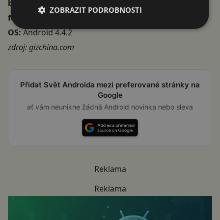
baterie:
2700 mAh
ZOBRAZIT PODROBNOSTI
fotoaparát:
14MPx vzadu, 5MPx vpředu
OS:
Android 4.4.2
zdroj:
gizchina.com
Přidat Svět Androida mezi preferované stránky na
Google
ať vám neunikne žádná Android novinka nebo sleva
Reklama
Reklama