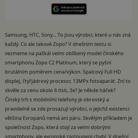
Samsung, HTC, Sony… To jsou výrobci, které u nás zná
každý. Co ale takové Zopo? V dnešním testu si
vezmeme na paškál velmi oblíbený model čínského
smartphonu Zopo C2 Platinum, který se pyšní
brutálním poměrem cena/výkon. 5palcový Full HD
displej, čtyřjádrový procesor, 13MPx fotoaparát. Zní to
skvěle za cenu okolo 6 tisíc, že? Je někde háček?
Čínský trh s mobilními telefony je obrovský a
pravidelně se zde prosazují výrobci, o jejichž existenci
většina Evropanů nemá ani páru. Skvělým příkladem je
společnost Zopo, která stojí za velmi dobrými
smartphony, ale evropské zastoupení chybí. V dnešní