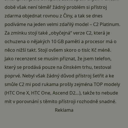
době však není téměř žádný problém si přístroj
zdarma objednat rovnou z Číny, a tak se dnes
podíváme na jeden velmi zdařilý model – C2 Platinum.
Za zmínku stojí také „obyčejná“ verze C2, která je
ochuzena o nějakých 10 GB paměti a procesor má o
něco nižší takt. Stojí ovšem skoro o tisíc Kč méně.
Jako recenzent se musím přiznat, že jsem telefon,
který se prodává pouze na čínském trhu, testoval
poprvé. Nebyl však žádný důvod přístroj šetřit a ke
smůle C2 mi pod rukama prošly zejména TOP modely
(HTC One X, HTC One, Ascend D2…), takže to nebude
mít v porovnání s těmito přístroji rozhodně snadné.
Reklama