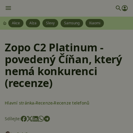
Akce
Alza
Slevy
Samsung
Xiaomi
Zopo C2 Platinum -
povedený Číňan, který
nemá konkurenci
(recenze)
Hlavní stránka
Recenze
Recenze telefonů
Sdílejte: