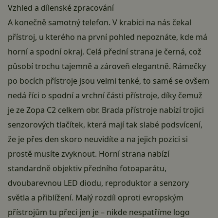
Vzhled a dílenské zpracování
A konečně samotný telefon. V krabici na nás čekal
přístroj, u kterého na první pohled nepoznáte, kde má
horní a spodní okraj. Celá přední strana je černá, což
působí trochu tajemně a zároveň elegantně. Rámečky
po bocích přístroje jsou velmi tenké, to samé se ovšem
nedá říci o spodní a vrchní části přístroje, díky čemuž
je ze Zopa C2 celkem obr. Brada přístroje nabízí trojici
senzorových tlačítek, která mají tak slabé podsvícení,
že je přes den skoro neuvidíte a na jejich pozici si
prostě musíte zvyknout. Horní strana nabízí
standardně objektiv předního fotoaparátu,
dvoubarevnou LED diodu, reproduktor a senzory
světla a přiblížení. Malý rozdíl oproti evropským
přístrojům tu přeci jen je – nikde nespatříme logo