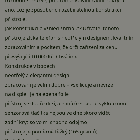
rozhodně neozve, při promačkávání zadního krytu
ano, což je způsobeno rozebíratelnou konstrukcí
přístroje.
Jak konstrukci a vzhled shrnout? Uživatel tohoto
přístroje získá telefon s neotřelým designem, kvalitním
zpracováním a pocitem, že drží zařízení za cenu
převyšující 10 000 Kč. Chválíme.
Konstrukce v bodech
neotřelý a elegantní design
zpracování je velmi dobré – vše lícuje a nevrže
na displeji je nalepena fólie
přístroj se dobře drží, ale může snadno vyklouznout
senzorová tlačítka nejsou ve dne skoro vidět
zadní kryt se velmi snadno odejme
přístroje je poměrně těžký (165 gramů)