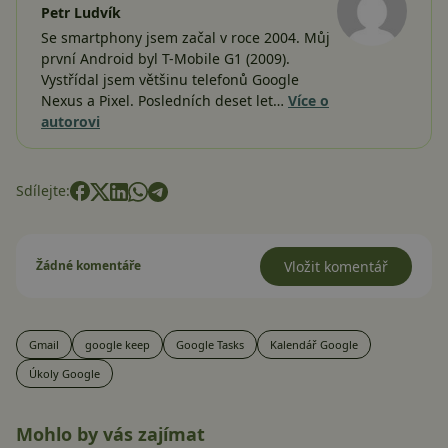
Petr Ludvík
Se smartphony jsem začal v roce 2004. Můj
první Android byl T-Mobile G1 (2009).
Vystřídal jsem většinu telefonů Google
Nexus a Pixel. Posledních deset let…
Více o
autorovi
Sdílejte:
Žádné komentáře
Vložit komentář
Gmail
google keep
Google Tasks
Kalendář Google
Úkoly Google
Mohlo by vás zajímat