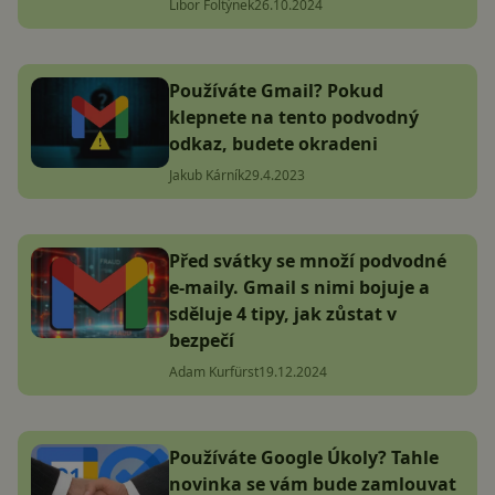
Libor Foltýnek
26.10.2024
Používáte Gmail? Pokud
klepnete na tento podvodný
odkaz, budete okradeni
Jakub Kárník
29.4.2023
Před svátky se množí podvodné
e-maily. Gmail s nimi bojuje a
sděluje 4 tipy, jak zůstat v
bezpečí
Adam Kurfürst
19.12.2024
Používáte Google Úkoly? Tahle
novinka se vám bude zamlouvat