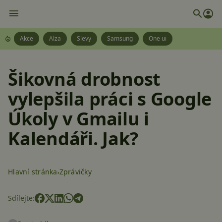
Akce
Alza
Slevy
Samsung
One ui
Šikovná drobnost
vylepšila práci s Google
Úkoly v Gmailu i
Kalendáři. Jak?
Hlavní stránka
Zprávičky
Sdílejte: