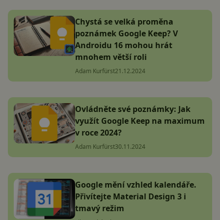
Chystá se velká proměna
poznámek Google Keep? V
Androidu 16 mohou hrát
mnohem větší roli
Adam Kurfürst
21.12.2024
Ovládněte své poznámky: Jak
využít Google Keep na maximum
v roce 2024?
Adam Kurfürst
30.11.2024
Google mění vzhled kalendáře.
Přivítejte Material Design 3 i
tmavý režim