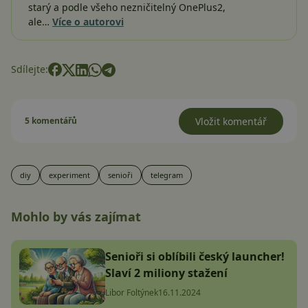
starý a podle všeho nezničitelný OnePlus2,
ale…
Více o autorovi
Sdílejte:
5 komentářů
Vložit komentář
diy
experiment
senioři
telegram
Mohlo by vás zajímat
Senioři si oblíbili český launcher!
Slaví 2 miliony stažení
Libor Foltýnek
16.11.2024