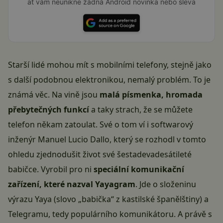
ať vám neunikne žádná Android novinka nebo sleva
Starší lidé mohou mít s mobilními telefony, stejně jako
s další podobnou elektronikou, nemalý problém. To je
známá věc. Na vině jsou
malá písmenka, hromada
přebytečných funkcí
a taky strach, že se můžete
telefon někam zatoulat. Své o tom ví i softwarový
inženýr Manuel Lucio Dallo, který se rozhodl v tomto
ohledu zjednodušit život své šestadevadesátileté
babičce. Vyrobil pro ni
speciální komunikační
zařízení, které nazval Yayagram
. Jde o složeninu
výrazu Yaya (slovo „babička“ z kastilské španělštiny) a
Telegramu, tedy populárního komunikátoru. A právě s