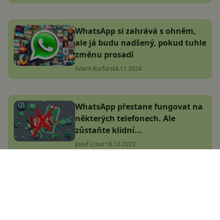
WhatsApp si zahrává s ohněm,
ale já budu nadšený, pokud tuhle
změnu prosadí
Adam Kurfürst
4.11.2024
WhatsApp přestane fungovat na
některých telefonech. Ale
zůstaňte klidní...
Jozef Cmar
18.10.2023
Gspace: Jak lehce dostat Google
aplikace do Huawei mobilu?
Marek Houser
14.9.2020