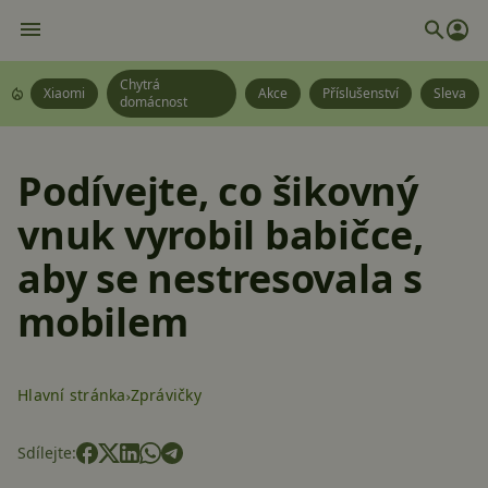
Chytrá
Xiaomi
Akce
Příslušenství
Sleva
domácnost
Podívejte, co šikovný
vnuk vyrobil babičce,
aby se nestresovala s
mobilem
Hlavní stránka
Zprávičky
Sdílejte: