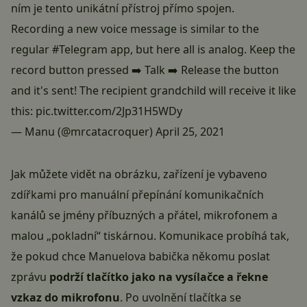
ním je tento unikátní přístroj přímo spojen.
Recording a new voice message is similar to the
regular
#Telegram
app, but here all is analog. Keep the
record button pressed ➡️ Talk ➡️ Release the button
and it's sent! The recipient grandchild will receive it like
this:
pic.twitter.com/2Jp31H5WDy
— Manu (@mrcatacroquer)
April 25, 2021
Jak můžete vidět na obrázku, zařízení je vybaveno
zdířkami pro manuální přepínání komunikačních
kanálů se jmény příbuzných a přátel, mikrofonem a
malou „pokladní“ tiskárnou. Komunikace probíhá tak,
že pokud chce Manuelova babička někomu poslat
zprávu
podrží tlačítko jako na vysílačce a řekne
vzkaz do mikrofonu
. Po uvolnění tlačítka se