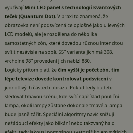
využívají
Mini-LED panel s technologií kvantových
teček (Quantum Dot)
. V praxi to znamená, že
obrazovka není podsvícená celoplošně jako u levných
LCD modelů, ale je rozdělena do několika
samostatných zón, které dovedou různou intenzitou
svítit nezávisle na sobě. 55″ varianta jich má 308,
vrcholné 98″ provedení jich nabízí 880.
Logicky přitom platí, že
čím vyšší je počet zón, tím
lépe televize dovede kontrolovat podsvícení
v
jednotlivých částech obrazu. Pokud tedy budete
sledovat tmavou scénu, kde svítí například pouliční
lampa, okolí lampy zůstane dokonale tmavé a lampa
bude jasně zářit. Speciální algoritmy navíc snižují
nežádoucí efekty jako blikání nebo takzvaný halo
efekt, tedy jakousi pomyslnou svatozář kolem svíticích