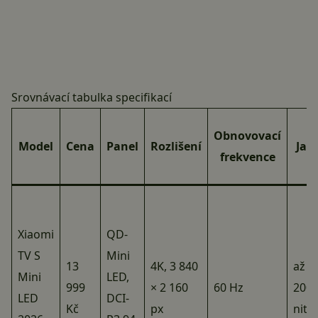
Srovnávací tabulka specifikací
Obnovovací
Model
Cena
Panel
Rozlišení
Jas
frekvence
Xiaomi
QD-
TV S
Mini
13
4K, 3 840
až 1
Mini
LED,
999
× 2 160
60 Hz
200
LED
DCI-
Kč
px
nitů