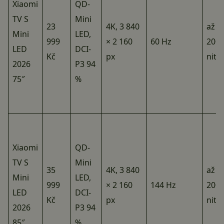
Xiaomi
QD-
TV S
Mini
23
4K, 3 840
až 1
Mini
LED,
999
× 2 160
60 Hz
200
LED
DCI-
Kč
px
nitů
2026
P3 94
75″
%
Xiaomi
QD-
TV S
Mini
35
4K, 3 840
až 1
Mini
LED,
999
× 2 160
144 Hz
200
LED
DCI-
Kč
px
nitů
2026
P3 94
85″
%