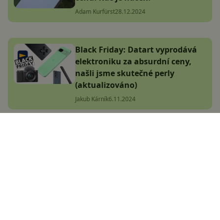
Adam Kurfürst
28.12.2024
Black Friday: Datart vyprodává
elektroniku za absurdní ceny,
našli jsme skutečné perly
(aktualizováno)
Jakub Kárník
6.11.2024
POCO X7 (Pro) přichází do Česka!
Za skvělou cenu nabídnou nejen
vysoký výkon
Adam Kurfürst
9.1.2025
Jakou výbavu přinese Xiaomi 15T