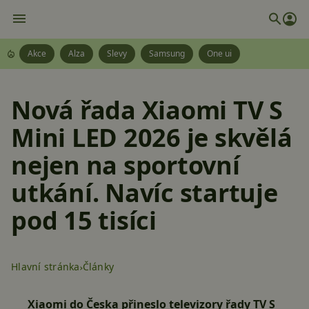
Akce
Alza
Slevy
Samsung
One ui
Nová řada Xiaomi TV S
Mini LED 2026 je skvělá
nejen na sportovní
utkání. Navíc startuje
pod 15 tisíci
Hlavní stránka
Články
Xiaomi do Česka přineslo televizory řady TV S