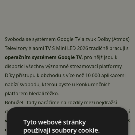
Svoboda se systémem Google TV a zvuk Dolby (Atmos)
Televizory Xiaomi TV S Mini LED 2026 tradičně pracují s
operačním systémem Google TV
, pro nějž jsou k
dispozici všechny významné streamovací platformy.
Díky přístupu k obchodu s více než 10 000 aplikacemi
nabízí svobodu, kterou byste u konkurenčních
platforem hledali těžko.
Bohužel i tady narážíme na rozdíly mezi nejdražší
dvojicí a zbytkem řady – 85″ a 98″ model totiž disponují
výkonnějšími procesorovými jádry Cortex-A73 a 3GB
Tyto webové stránky
používají soubory cookie.
operační pamětí
(zatímco zbytek řady má jen 2 GB),