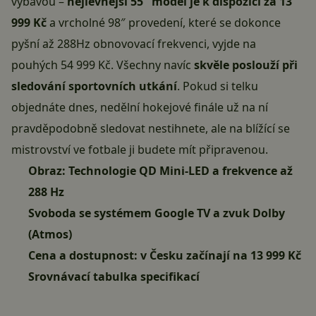
výbavou –
nejlevnější 55″ model je
k dispozici za 13
999 Kč
a vrcholné 98″ provedení, které se dokonce
pyšní až 288Hz obnovovací frekvenci,
vyjde na
pouhých 54 999 Kč
. Všechny navíc
skvěle poslouží při
sledování sportovních utkání
. Pokud si telku
objednáte dnes, nedělní hokejové finále už na ní
pravděpodobně sledovat nestihnete, ale na blížící se
mistrovství ve fotbale ji budete mít připravenou.
Obraz: Technologie QD Mini-LED a frekvence až
288 Hz
Svoboda se systémem Google TV a zvuk Dolby
(Atmos)
Cena a dostupnost: v Česku začínají na 13 999 Kč
Srovnávací tabulka specifikací