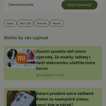
Žádné komentáře
Vložit komentář
česko
Mini LED
Televize
Xiaomi
Mohlo by vás zajímat
Xiaomi spustilo obří zimní
výprodej. Za mobily, tablety i
další elektroniku ušetříte tisíce
korun
Jana Skálová
7.1.2025
Datart prodává extra oblíbené
Redmi za nesmyslně nízkou
cenu! Kde je háček?