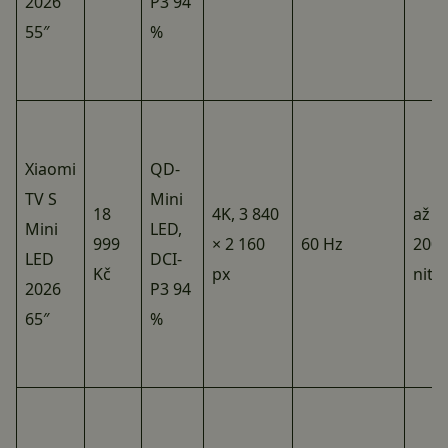
2026
P3 94
55″
%
Xiaomi
QD-
TV S
Mini
18
4K, 3 840
až 1
Mini
LED,
999
× 2 160
60 Hz
200
LED
DCI-
Kč
px
nitů
2026
P3 94
65″
%