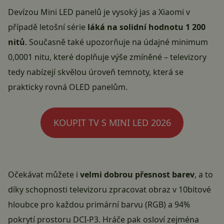
Devízou Mini LED panelů je vysoký jas a Xiaomi v
případě letošní série
láká na solidní hodnotu 1 200
nitů
. Současně také upozorňuje na údajné minimum
0,0001 nitu, které doplňuje výše zmíněné – televizory
tedy nabízejí skvělou úroveň temnoty, která se
prakticky rovná OLED panelům.
KOUPIT TV S MINI LED 2026
Očekávat můžete i
velmi dobrou přesnost barev
, a to
díky schopnosti televizoru zpracovat obraz v 10bitové
hloubce pro každou primární barvu (RGB) a 94%
pokrytí prostoru DCI-P3. Hráče pak osloví zejména