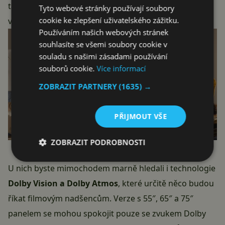
takže na nich systém poběží lépe. Je škoda, že stejné
Tyto webové stránky používají soubory
cookie ke zlepšení uživatelského zážitku.
výsady nemají i menší členové rodinky.
Používáním našich webových stránek
souhlasíte se všemi soubory cookie v
souladu s našimi zásadami používání
souborů cookie.
Více informací
ZOBRAZIT PARTNERY
(1635) →
PŘIJMOUT VŠE
ZOBRAZIT PODROBNOSTI
U nich byste mimochodem marně hledali i technologie
Dolby Vision a Dolby Atmos
, které určitě něco budou
říkat filmovým nadšencům. Verze s 55″, 65″ a 75″
panelem se mohou spokojit pouze se zvukem Dolby