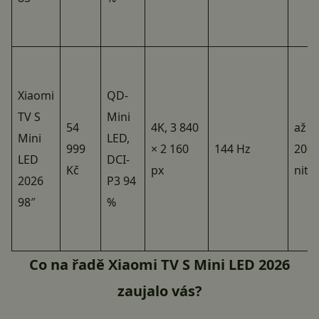
Xiaomi
QD-
TV S
Mini
54
4K, 3 840
až 1
Mini
LED,
999
× 2 160
144 Hz
200
LED
DCI-
Kč
px
nitů
2026
P3 94
98″
%
Co na řadě Xiaomi TV S Mini LED 2026
zaujalo vás?