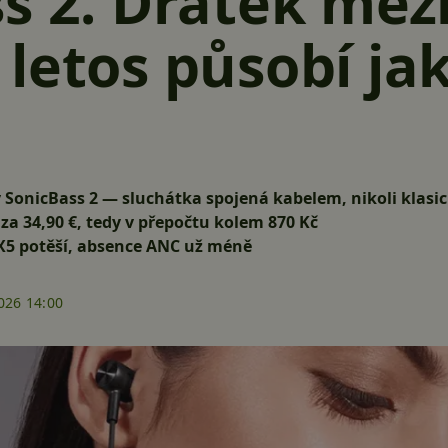
s 2. Drátek mez
letos působí ja
y
SonicBass 2
— sluchátka spojená kabelem, nikoli klasi
 za
34,90 €
, tedy v přepočtu kolem
870 Kč
PX5 potěší, absence ANC už méně
026 14:00