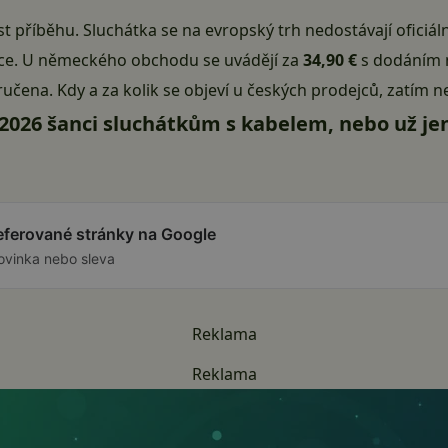
st příběhu. Sluchátka se na evropský trh nedostávají oficiál
ejce. U německého obchodu se uvádějí za
34,90 €
s dodáním n
učena. Kdy a za kolik se objeví u českých prodejců, zatím ne
e 2026 šanci sluchátkům s kabelem, nebo už je
referované stránky na Google
ovinka nebo sleva
Reklama
Reklama