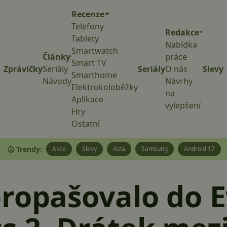
Recenze
Telefony
Redakce
Tablety
Nabídka
Smartwatch
Články
práce
Smart TV
Zprávičky
Seriály
Seriály
O nás
Slevy
Smarthome
Návody
Návrhy
Elektrokoloběžky
na
Aplikace
vylepšení
Hry
Ostatní
Trendy:
Akce
Slevy
Alza
Samsung
Android 17
ropašovalo do 