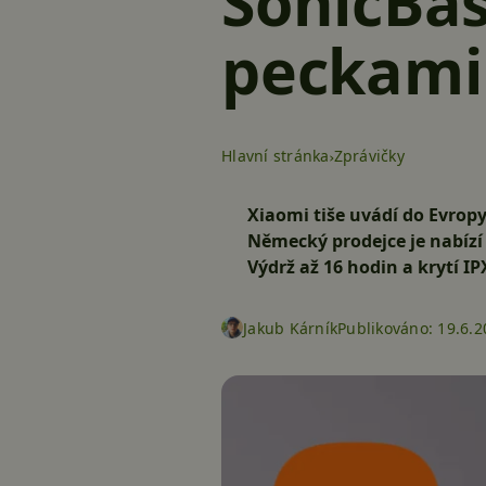
SonicBas
peckami 
Hlavní stránka
Zprávičky
Xiaomi tiše uvádí do Evrop
Německý prodejce je nabízí
Výdrž až 16 hodin a krytí I
Jakub Kárník
Publikováno:
19.6.2