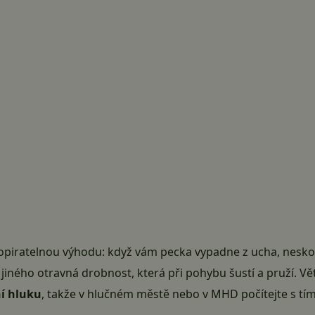
piratelnou výhodu: když vám pecka vypadne z ucha, neskon
jiného otravná drobnost, která při pohybu šustí a pruží. Vě
ní hluku
, takže v hlučném městě nebo v MHD počítejte s tím