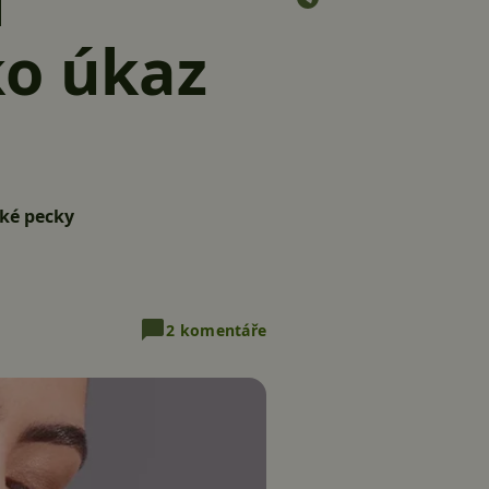
i
ko úkaz
cké pecky
2 komentáře