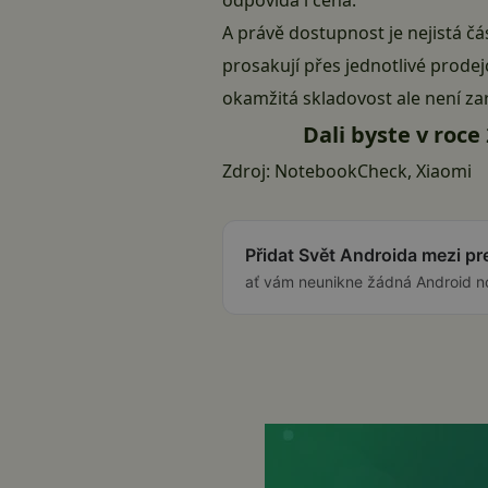
odpovídá i cena.
A právě dostupnost je nejistá čá
prosakují přes jednotlivé prod
okamžitá skladovost ale není zar
Dali byste v roc
Zdroj:
NotebookCheck
,
Xiaomi
Přidat Svět Androida mezi p
ať vám neunikne žádná Android n