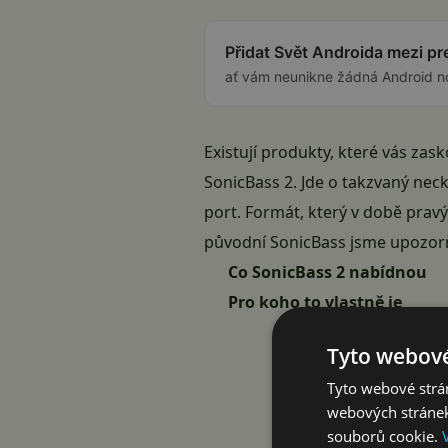
Přidat Svět Androida mezi p
ať vám neunikne žádná Android n
Existují produkty, které vás zask
SonicBass 2. Jde o takzvaný neck
port. Formát, který v době pravý
původní SonicBass jsme upozorňo
Co SonicBass 2 nabídnou
Pro koho to vlastně je
Tyto webové
Tyto webové strán
webových stránek
souborů cookie.