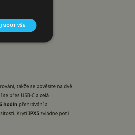
IJMOUT VŠE
ování, takže se pověsíte na dvě
í se přes USB-C a celá
16 hodin
přehrávání a
itosti. Krytí
IPX5
zvládne pot i