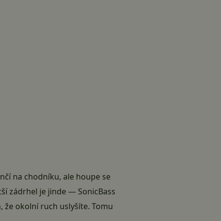
čí na chodníku, ale houpe se
tší zádrhel je jinde — SonicBass
, že okolní ruch uslyšíte. Tomu