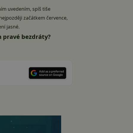
ním uvedením, spíš tiše
ejpozději začátkem července,
ní jasné.
n pravé bezdráty?