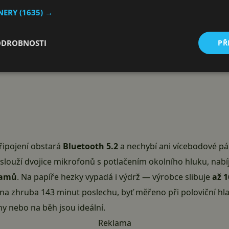
TNERY
(1635) →
ODROBNOSTI
PŘ
připojení obstará
Bluetooth 5.2
a nechybí ani vícebodové pár
 slouží dvojice mikrofonů s potlačením okolního hluku, nabíj
ramů
. Na papíře hezky vypadá i výdrž — výrobce slibuje
až 
na zhruba 143 minut poslechu, byť měřeno při poloviční hlas
ny nebo na běh jsou ideální.
Reklama