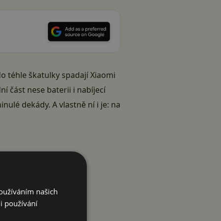
 do téhle škatulky spadají Xiaomi
 část nese baterii i nabíjecí
ulé dekády. A vlastně ní i je: na
Používáním našich
i používání