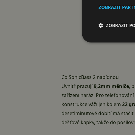
ZOBRAZIT PAR
ZOBRAZIT P
Co SonicBass 2 nabídnou
Uvnitř pracují
9,2mm měniče
, 
zařízení naráz. Pro telefonování
konstrukce váží jen kolem
22 g
desetiminutové dobití má stačit 
dešťové kapky, takže do posilov