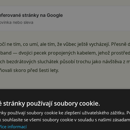
referované stránky na Google
ovinka nebo sleva
očí ne tím, co umí, ale tím, že vůbec ještě vycházejí. Přesně
band — dvojici pecek propojených kabelem, jehož prostřední
ch bezdrátových sluchátek působí trochu jako návštěva z min
vali skoro před šesti lety.
 stránky používají soubory cookie.
Reklama
ky používají soubory cookie ke zlepšení uživatelského zážitku. 
 souhlasíte se všemi soubory cookie v souladu s našimi zásadam
Více informací