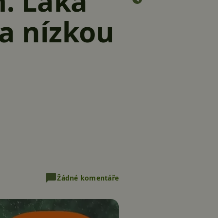
. Láká
 a nízkou
Žádné komentáře