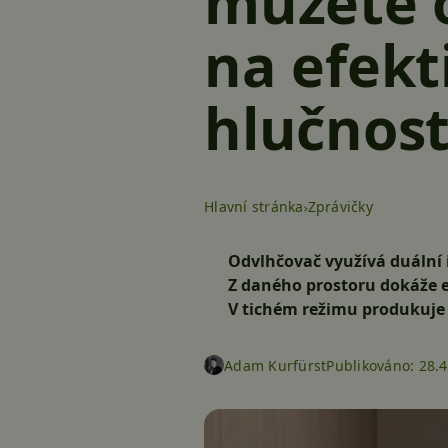
můžete 
na efekt
hlučnos
Hlavní stránka
Zprávičky
Odvlhčovač využívá duální
Z daného prostoru dokáže e
V tichém režimu produkuje j
Adam Kurfürst
Publikováno:
28.4