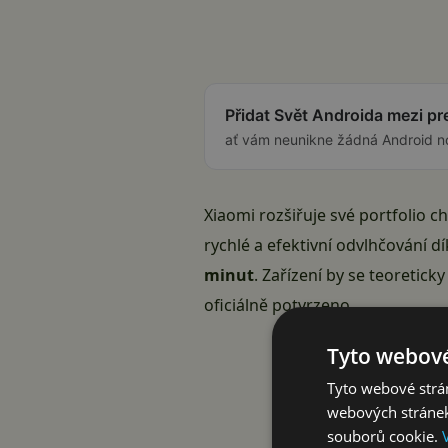
Přidat Svět Androida mezi p
ať vám neunikne žádná Android n
Xiaomi rozšiřuje své portfolio 
rychlé a efektivní odvlhčování d
minut
. Zařízení by se teoretick
oficiálně potvrzeno.
Tyto webové
Tyto webové strán
webových stránek
souborů cookie.