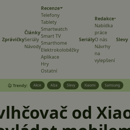
Recenze
Telefony
Redakce
Tablety
Nabídka
Smartwatch
Články
práce
Smart TV
Zprávičky
Seriály
Seriály
O nás
Slevy
Smarthome
Návody
Návrhy
Elektrokoloběžky
na
Aplikace
vylepšení
Hry
Ostatní
Trendy:
Akce
Alza
Slevy
Xiaomi
Samsung
vlhčovač od Xia