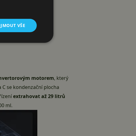
IJMOUT VŠE
invertorovým motorem
, který
 C se kondenzační plocha
řízení
extrahovat až 29 litrů
00 ml.