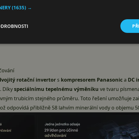
TNERY
(1635) →
ODROBNOSTI
PŘ
hčování
dvojitý rotační invertor
s
kompresorem Panasonic
a
DC 
u. Díky
speciálnímu tepelnému výměníku
ve tvaru písmena
vným trubicím stejného průměru. Toto řešení umožňuje za
což odpovídá přibližně 58 lahvím minerální vody o objemu 5