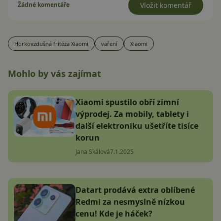
Žádné komentáře
Vložit komentář
Horkovzdušná fritéza Xiaomi
vaření
Xiaomi
Mohlo by vás zajímat
Xiaomi spustilo obří zimní
výprodej. Za mobily, tablety i
další elektroniku ušetříte tisíce
korun
Jana Skálová
7.1.2025
Datart prodává extra oblíbené
Redmi za nesmyslně nízkou
cenu! Kde je háček?