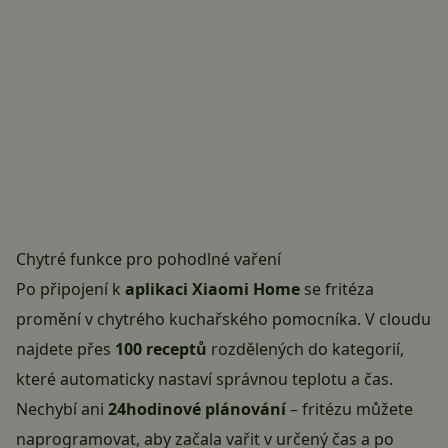
Chytré funkce pro pohodlné vaření
Po připojení k
aplikaci Xiaomi Home
se fritéza
promění v chytrého kuchařského pomocníka. V cloudu
najdete přes
100 receptů
rozdělených do kategorií,
které automaticky nastaví správnou teplotu a čas.
Nechybí ani
24hodinové plánování
– fritézu můžete
naprogramovat, aby začala vařit v určený čas a po