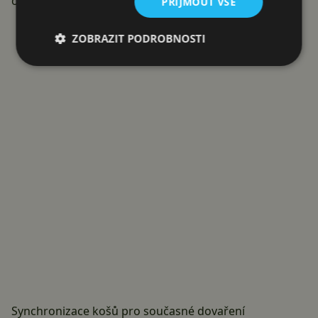
otočit, takže nemusíte hlídat každý krok přípravy.
PŘIJMOUT VŠE
Reklama
ZOBRAZIT PODROBNOSTI
Synchronizace košů pro současné dovaření