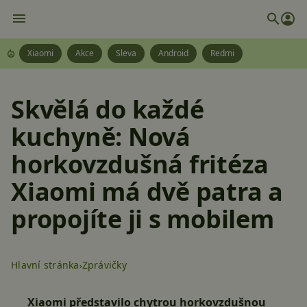
Xiaomi
Akce
Sleva
Android
Redmi
Skvělá do každé
kuchyně: Nová
horkovzdušná fritéza
Xiaomi má dvě patra a
propojíte ji s mobilem
Hlavní stránka
Zprávičky
Xiaomi představilo chytrou horkovzdušnou