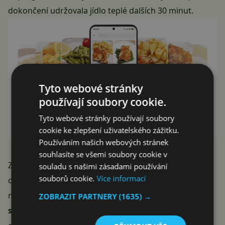
dokončení udržovala jídlo teplé dalších 30 minut.
Tyto webové stránky
používají soubory cookie.
Tyto webové stránky používají soubory
cookie ke zlepšení uživatelského zážitku.
Používáním našich webových stránek
souhlasíte se všemi soubory cookie v
Zajímavou funkcí je
režim sušení
, který po vaření
souladu s našimi zásadami používání
souborů cookie.
Více informací
odstraní zbylou vlhkost z vnitřního prostoru a zabrání
množení bakterií. Fritéza vás také
zvukem a
ZOBRAZIT PARTNERY
(1635) →
světelnou signalizací upozorní
, kdy je potřeba jídlo