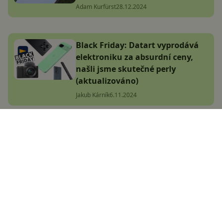
Adam Kurfürst
28.12.2024
Black Friday: Datart vyprodává
elektroniku za absurdní ceny,
našli jsme skutečné perly
(aktualizováno)
Jakub Kárník
6.11.2024
POCO X7 (Pro) přichází do Česka!
Za skvělou cenu nabídnou nejen
vysoký výkon
Adam Kurfürst
9.1.2025
Jakou výbavu přinese Xiaomi 15T
Pro? Nejspíš známe první detaily!