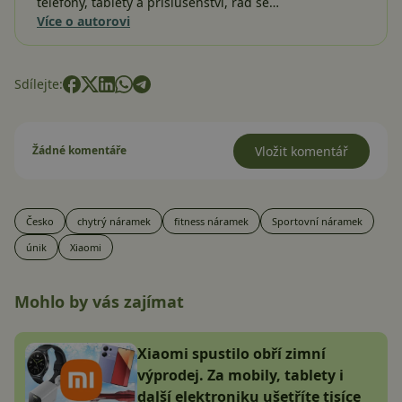
telefony, tablety a příslušenství, rád se…
Více o autorovi
Sdílejte:
Žádné komentáře
Vložit komentář
Česko
chytrý náramek
fitness náramek
Sportovní náramek
únik
Xiaomi
Mohlo by vás zajímat
Xiaomi spustilo obří zimní
výprodej. Za mobily, tablety i
další elektroniku ušetříte tisíce