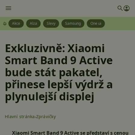
Akce
Alza
Slevy
Samsung
One ui
Exkluzivně: Xiaomi
Smart Band 9 Active
bude stát pakatel,
přinese lepší výdrž a
plynulejší displej
Hlavní stránka
Zprávičky
Xiaomi Smart Band 9 Active se představí s cenou