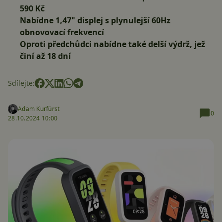
590 Kč
Nabídne 1,47" displej s plynulejší 60Hz
obnovovací frekvencí
Oproti předchůdci nabídne také delší výdrž, jež
činí až 18 dní
Sdílejte:
Adam Kurfürst
0
28.10.2024 10:00