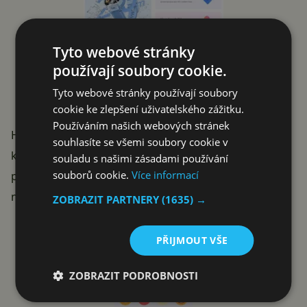
Tyto webové stránky
používají soubory cookie.
Vlastnosti Redmi Kids Watch
Tyto webové stránky používají soubory
(strojově přeloženo z čínštiny)
cookie ke zlepšení uživatelského zážitku.
Používáním našich webových stránek
Hodinkám nicméně neschází ani praktické funkce pro
souhlasíte se všemi soubory cookie v
každodenní fungování, jako je
budík
nebo aplikace
souladu s našimi zásadami používání
souborů cookie.
Více informací
pro
sledování počasí
. Součástí systému jsou také
nástroje pro pomoc s učením.
ZOBRAZIT PARTNERY
(1635) →
PŘIJMOUT VŠE
ZOBRAZIT PODROBNOSTI