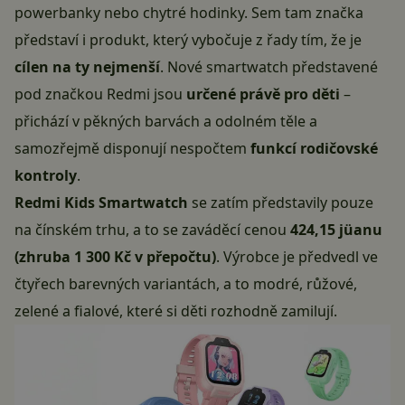
powerbanky nebo chytré hodinky. Sem tam značka
představí i produkt, který vybočuje z řady tím, že je
cílen na ty nejmenší
. Nové smartwatch představené
pod značkou Redmi jsou
určené právě pro děti
–
přichází v pěkných barvách a odolném těle a
samozřejmě disponují nespočtem
funkcí rodičovské
kontroly
.
Redmi Kids Smartwatch
se zatím představily pouze
na čínském trhu, a to se zaváděcí cenou
424,15 jüanu
(zhruba 1 300 Kč v přepočtu)
. Výrobce je předvedl ve
čtyřech barevných variantách, a to modré, růžové,
zelené a fialové, které si děti rozhodně zamilují.