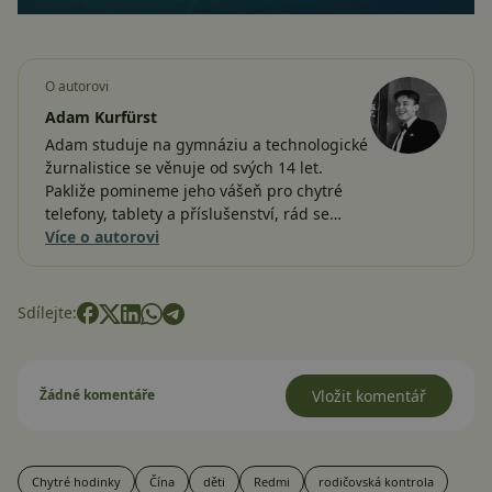
O autorovi
Adam Kurfürst
Adam studuje na gymnáziu a technologické
žurnalistice se věnuje od svých 14 let.
Pakliže pomineme jeho vášeň pro chytré
telefony, tablety a příslušenství, rád se…
Více o autorovi
Sdílejte:
Žádné komentáře
Vložit komentář
Chytré hodinky
Čína
děti
Redmi
rodičovská kontrola