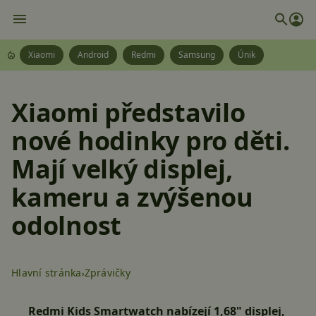
Xiaomi
Android
Redmi
Samsung
Únik
Xiaomi představilo
nové hodinky pro děti.
Mají velký displej,
kameru a zvýšenou
odolnost
Hlavní stránka
Zprávičky
Redmi Kids Smartwatch nabízejí 1,68" displej,