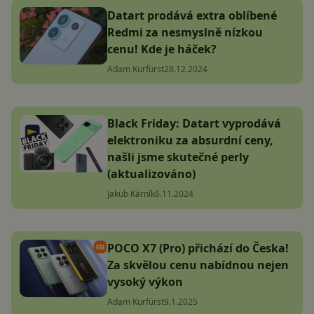
Datart prodává extra oblíbené
Redmi za nesmyslně nízkou
cenu! Kde je háček?
Adam Kurfürst
28.12.2024
Black Friday: Datart vyprodává
elektroniku za absurdní ceny,
našli jsme skutečné perly
(aktualizováno)
Jakub Kárník
6.11.2024
POCO X7 (Pro) přichází do Česka!
Za skvělou cenu nabídnou nejen
vysoký výkon
Adam Kurfürst
9.1.2025