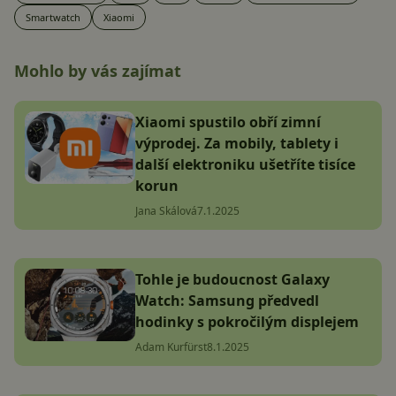
Smartwatch
Xiaomi
Mohlo by vás zajímat
Xiaomi spustilo obří zimní
výprodej. Za mobily, tablety i
další elektroniku ušetříte tisíce
korun
Jana Skálová
7.1.2025
Tohle je budoucnost Galaxy
Watch: Samsung předvedl
hodinky s pokročilým displejem
Adam Kurfürst
8.1.2025