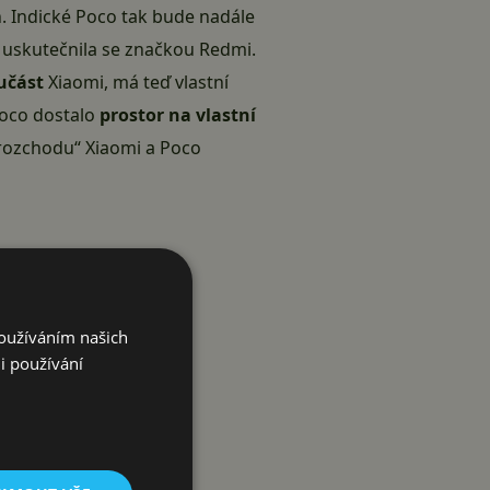
n. Indické Poco tak bude nadále
ěc uskutečnila se značkou Redmi.
učást
Xiaomi, má teď vlastní
 Poco dostalo
prostor na vlastní
„rozchodu“ Xiaomi a Poco
Používáním našich
i používání