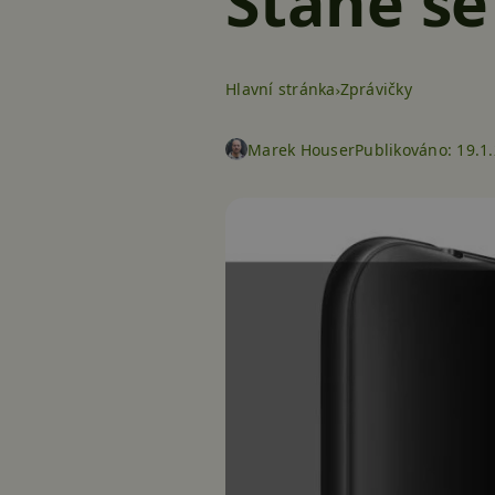
Stane se
Hlavní stránka
Zprávičky
Marek Houser
Publikováno:
19.1