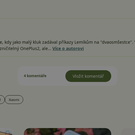
e, kdy jako malý kluk zadával příkazy Lemíkům na "dvaosmšestce". V
zničitelný OnePlus2, ale…
Více o autorovi
4 komentáře
Vložit komentář
2
Xiaomi