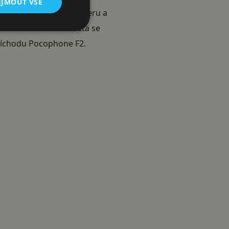
IJMOUT VŠE
obální stránce na Twitteru a
a do dalších částí světa se
příchodu Pocophone F2.