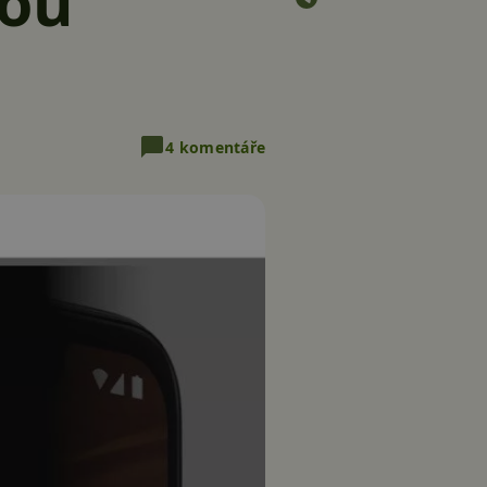
mou
4 komentáře