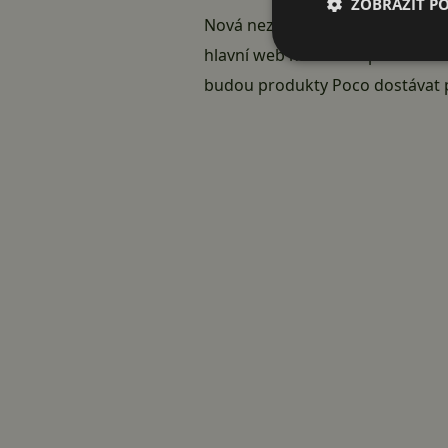
ZOBRAZIT P
Nová nezávislá firma bude mít h
hlavní web na adrese poco.in. D
budou produkty Poco dostávat p