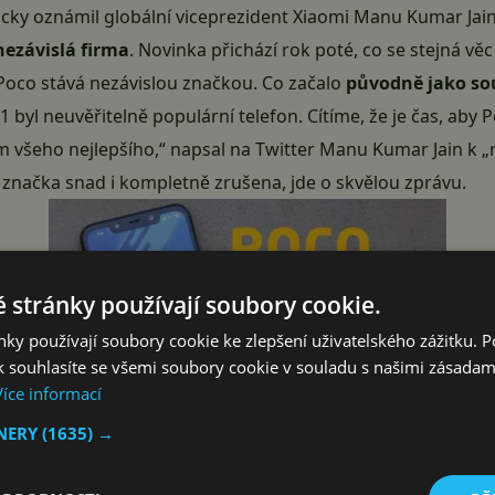
ticky oznámil globální viceprezident Xiaomi Manu Kumar Jai
ezávislá firma
. Novinka přichází rok poté, co se stejná v
Poco
stává nezávislou značkou. Co začalo
původně jako so
 byl neuvěřitelně populární telefon. Cítíme, že je čas, aby
ím všeho nejlepšího,“ napsal na Twitter Manu Kumar Jain k 
 značka snad i kompletně zrušena, jde o skvělou zprávu.
 stránky používají soubory cookie.
ky používají soubory cookie ke zlepšení uživatelského zážitku. 
 souhlasíte se všemi soubory cookie v souladu s našimi zásadam
Více informací
TNERY
(1635) →