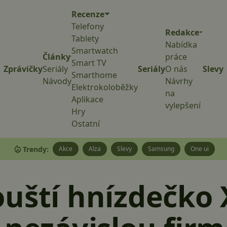
Recenze
Telefony
Redakce
Tablety
Nabídka
Smartwatch
Články
práce
Smart TV
Zprávičky
Seriály
Seriály
O nás
Slevy
Smarthome
Návody
Návrhy
Elektrokoloběžky
na
Aplikace
vylepšení
Hry
Ostatní
Trendy:
Akce
Alza
Slevy
Samsung
One ui
uští hnízdečko 