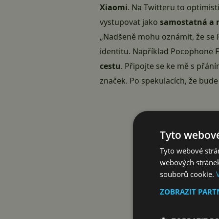
Xiaomi
. Na Twitteru to optimis
vystupovat jako
samostatná a n
„Nadšeně mohu oznámit, že se
identitu. Například Pocophone F1
cestu
. Připojte se ke mě s přán
značek. Po spekulacích, že bude
Tyto webové
Tyto webové strán
webových stránek
souborů cookie.
ZOBRAZIT PAR