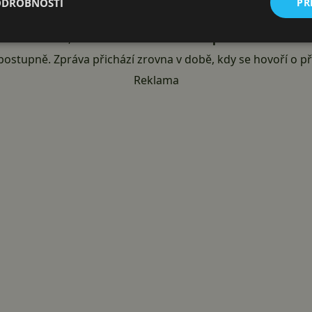
ODROBNOSTI
PŘ
lavní sídlo v Indii, což napovídá označení @IndiaPOCO na gl
á se očekávat, že
Indie bude ze začátku primárním trhem
ostupně. Zpráva přichází zrovna v době, kdy se hovoří o 
Reklama