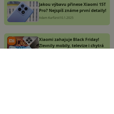
Jakou výbavu přinese Xiaomi 15T
Pro? Nejspíš známe první detaily!
Adam Kurfürst
10.1.2025
Xiaomi zahajuje Black Friday!
Zlevnily mobily, televize i chytrá
domácnost, vybrali jsme TOP
nabídky
Adam Kurfürst
30.10.2024