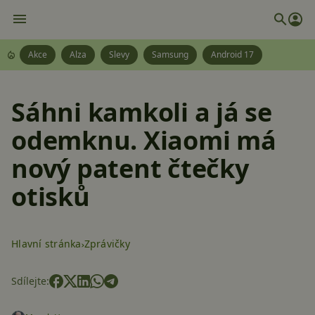
Akce
Alza
Slevy
Samsung
Android 17
Sáhni kamkoli a já se
odemknu. Xiaomi má
nový patent čtečky
otisků
Hlavní stránka
Zprávičky
Sdílejte: