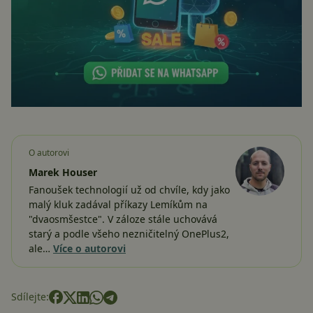
O autorovi
Marek Houser
Fanoušek technologií už od chvíle, kdy jako
malý kluk zadával příkazy Lemíkům na
"dvaosmšestce". V záloze stále uchovává
starý a podle všeho nezničitelný OnePlus2,
ale…
Více o autorovi
Sdílejte: