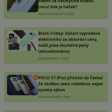
Redmi za nesmyslně nízkou
cenu! Kde je háček?
Adam Kurfürst
28.12.2024
Black Friday: Datart vyprodává
elektroniku za absurdní ceny,
našli jsme skutečné perly
(aktualizováno)
Jakub Kárník
6.11.2024
POCO X7 (Pro) přichází do Česka!
Za skvělou cenu nabídnou nejen
vysoký výkon
Adam Kurfürst
9.1.2025