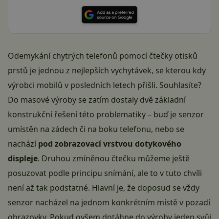
Odemykání chytrých telefonů pomocí čtečky otisků
prstů je jednou z nejlepších vychytávek, se kterou kdy
výrobci mobilů v posledních letech přišli. Souhlasíte?
Do masové výroby se zatím dostaly dvě základní
konstrukční řešení této problematiky – buď je senzor
umístěn na zádech či na boku telefonu, nebo se
nachází
pod zobrazovací vrstvou dotykového
displeje
. Druhou zmíněnou čtečku můžeme ještě
posuzovat podle principu snímání, ale to v tuto chvíli
není až tak podstatné. Hlavní je, že doposud se vždy
senzor nacházel na jednom konkrétním místě v pozadí
obrazovky. Pokud ovšem dotáhne do výroby jeden svůj