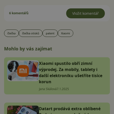
6 komentářů
Vložit komentář
čtečka
čtečka otisků
patent
Xiaomi
Mohlo by vás zajímat
Xiaomi spustilo obří zimní
výprodej. Za mobily, tablety i
další elektroniku ušetříte tisíce
korun
Jana Skálová
7.1.2025
Datart prodává extra oblíbené