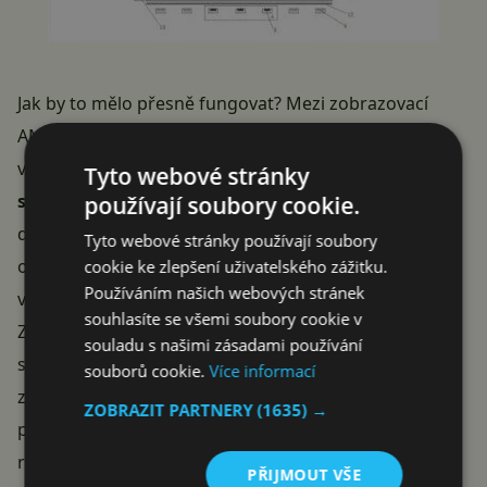
Jak by to mělo přesně fungovat? Mezi zobrazovací
AMOLED panel a dotykovou vrstvu hodlá Xiaomi
vpravit
mřížku infračervených LED (vysílačů) a
Tyto webové stránky
senzorů (přijímačů)
. Jakmile se uživatel dotkne
používají soubory cookie.
displeje prstem, software rozpozná jeho špičku a
Tyto webové stránky používají soubory
okraje, „prosvítí“ si jej a podle odražených paprsků
cookie ke zlepšení uživatelského zážitku.
Používáním našich webových stránek
vyhodnotí, zda jde o otisk uložený v systému.
souhlasíte se všemi soubory cookie v
Zjednodušeně řečeno jde o rozšíření jednoho ze
souladu s našimi zásadami používání
stávajících řešení. Doufáme, že toto
Xiaomi
skutečně
souborů cookie.
Více informací
zkusí zavést. Nutno podotknout, že stejný nápad i
ZOBRAZIT PARTNERY
(1635) →
patent měl před lety i Huawei, ale u něj je evidentně
realizace na bodu mrazu.
PŘIJMOUT VŠE