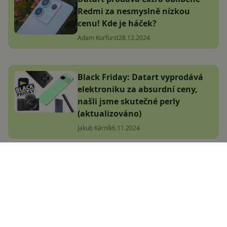
Redmi za nesmyslně nízkou
cenu! Kde je háček?
Adam Kurfürst
28.12.2024
Black Friday: Datart vyprodává
elektroniku za absurdní ceny,
našli jsme skutečné perly
(aktualizováno)
Jakub Kárník
6.11.2024
POCO X7 (Pro) přichází do Česka!
Za skvělou cenu nabídnou nejen
vysoký výkon
Adam Kurfürst
9.1.2025