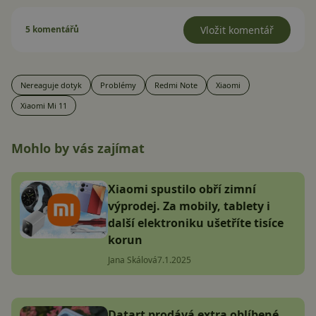
5 komentářů
Vložit komentář
Nereaguje dotyk
Problémy
Redmi Note
Xiaomi
Xiaomi Mi 11
Mohlo by vás zajímat
Xiaomi spustilo obří zimní
výprodej. Za mobily, tablety i
další elektroniku ušetříte tisíce
korun
Jana Skálová
7.1.2025
Datart prodává extra oblíbené