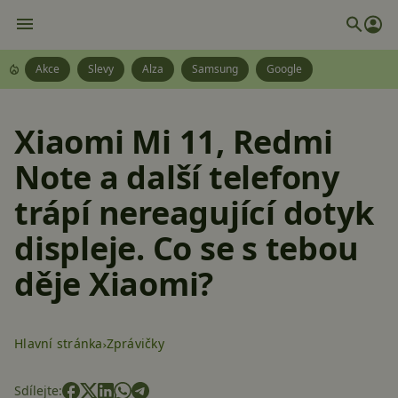
Akce
Slevy
Alza
Samsung
Google
Xiaomi Mi 11, Redmi
Note a další telefony
trápí nereagující dotyk
displeje. Co se s tebou
děje Xiaomi?
Hlavní stránka
Zprávičky
Sdílejte: