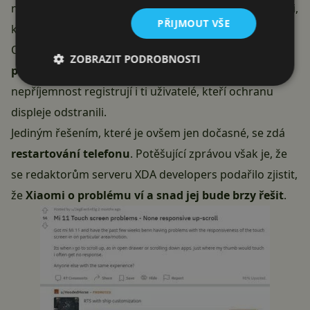
nefunkčním dotykem setkali i vlastníci telefonů Xiaomi,
PŘIJMOUT VŠE
kteří mají nainstalovanou i verzi systému 12.0.8.
Objevily se také spekulace, že by za vším mohla být
ZOBRAZIT PODROBNOSTI
předinstalovaná fólie na displeji
. Nicméně
nepříjemnost registrují i ti uživatelé, kteří ochranu
displeje odstranili.
Jediným řešením, které je ovšem jen dočasné, se zdá
restartování telefonu
. Potěšující zprávou však je, že
se redaktorům serveru XDA developers podařilo zjistit,
že
Xiaomi o problému ví a snad jej bude brzy řešit
.