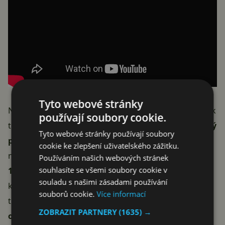
Tyto webové stránky
Není prozatím jasné, co způsobuje, že nereaguje dotyk
používají soubory cookie.
těchto smartphonů.
Mohlo by se jednat o softwarový
Tyto webové stránky používají soubory
problém
, je zde ale jedna věc, která do této teorie
cookie ke zlepšení uživatelského zážitku.
nesedí. Problém se například projevuje na
Xiaomi Mi
Používáním našich webových stránek
souhlasíte se všemi soubory cookie v
11 Ultra
, ale už ne například u telefonu POCO F3, za
souladu s našimi zásadami používání
kterým také Xiaomi v podstatě stojí. Přitom je na
souborů cookie.
Více informací
těchto zařízeních
nainstalovaná shodná verze
ZOBRAZIT PARTNERY
(1635) →
operačnímu systému MIUI 12.5
. Navíc se s