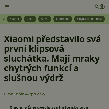
Xiaomi
Akce
Sleva
Notebook
Chytrá domácnost
Xiaomi představilo svá
první klipsová
sluchátka. Mají mraky
chytrých funkcí a
slušnou výdrž
Hlavní stránka
Zprávičky
Xiaomi v Číně uvedlo svá historicky první