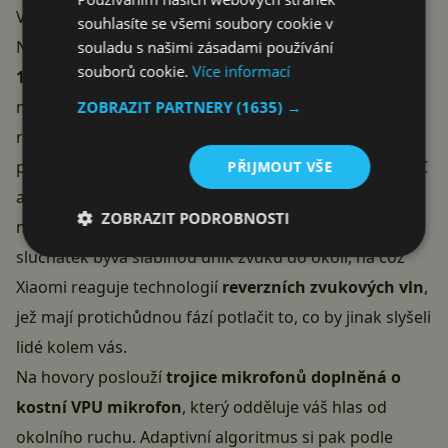
Velký měnič a Hi-Res zvuk
souhlasíte se všemi soubory cookie v
Navzdory drobným rozměrům dostala sluchátka
souladu s našimi zásadami používání
souborů cookie.
Více informací
11mm dynamický měnič
s membránou pokrytou
mikrokrystalickým kovem, který pokrývá frekvenční
ZOBRAZIT PARTNERY
(1635) →
rozsah
20 Hz až 48 kHz
. Z hlediska bezdrátového
přenosu Xiaomi vsadilo na
Bluetooth 5.4
a kromě AAC
PŘIJMOUT VŠE
a SBC i na vysoce kvalitní kodek
LHDC 5.0
, díky čemuž
ZOBRAZIT PODROBNOSTI
nesou i certifikaci Hi-Res Audio Wireless. U otevřených
sluchátek bývá slabinou únik zvuku do okolí, na což
Xiaomi reaguje technologií
reverzních zvukových vln
,
jež mají protichůdnou fází potlačit to, co by jinak slyšeli
lidé kolem vás.
Na hovory poslouží
trojice mikrofonů doplněná o
kostní VPU mikrofon
, který odděluje váš hlas od
okolního ruchu. Adaptivní algoritmus si pak podle