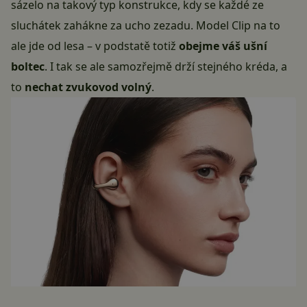
sázelo na takový typ konstrukce, kdy se každé ze
sluchátek zahákne za ucho zezadu. Model Clip na to
ale jde od lesa – v podstatě totiž
obejme váš ušní
boltec
. I tak se ale samozřejmě drží stejného kréda, a
to
nechat zvukovod volný
.