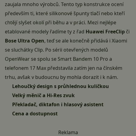
zaujala mnoho výrobců. Tento typ konstrukce ocení
především ti, které silikonové špunty tlačí nebo kteří
chtějí slyšet okolí při běhu a v práci. Mezi nejlépe
etablované modely řadíme ty z řad
Huawei FreeClip
či
Bose Ultra Open
, teď se ale konečně přidává i Xiaomi
se sluchátky Clip. Po sérii otevřených modelů
OpenWear se spolu se Smart Bandem 10 Pro a
telefonem 17 Max představila zatím jen na čínském
trhu, avšak v budoucnu by mohla dorazit i k nám.
Lehoučký design s průhlednou kuličkou
Velký měnič a Hi-Res zvuk
Překladač, diktafon i hlasový asistent
Cena a dostupnost
Reklama