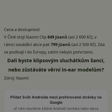
Cena a dostupnost
V Číně stojí Xiaomi Clip
849 jüanů
(asi 2 600 Kč), v
rámci zaváděcí akce pak
799 jüanů
(asi 2 500 Kč). Zda
se podívají i do Evropy, zatím nebylo potvrzeno.
Dali byste klipsovým sluchátkům šanci,
nebo zůstáváte věrní in-ear modelům?
Zdroj:
Xiaomi
Přidat Svět Androida mezi preferované stránky na
Google
ať vám neunikne žádná Android novinka nebo sleva