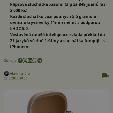
klipsová sluchátka Xiaomi Clip za 849 jüanů (asi
2 600 Kč)
Každé sluchátko váží pouhých 5,5 gramu a
uvnitř ukrývá velký 11mm měnič s podporou
LHDC 5.0
Vestavěná umělá inteligence zvládá překlad do
21 jazyků včetně češtiny a sluchátka fungují i s
iPhonem
Sdílejte:
Adam Kurfürst
0
23.5.2026 20:00