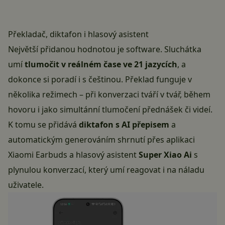
Překladač, diktafon i hlasový asistent
Největší přidanou hodnotou je software. Sluchátka
umí
tlumočit v reálném čase ve 21 jazycích
, a
dokonce si poradí i s češtinou. Překlad funguje v
několika režimech – při konverzaci tváří v tvář, během
hovoru i jako simultánní tlumočení přednášek či videí.
K tomu se přidává
diktafon s AI přepisem
a
automatickým generováním shrnutí přes aplikaci
Xiaomi Earbuds a hlasový asistent
Super Xiao Ai
s
plynulou konverzací, který umí reagovat i na náladu
uživatele.