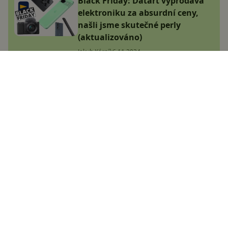
Black Friday: Datart vyprodává
elektroniku za absurdní ceny,
našli jsme skutečné perly
(aktualizováno)
Jakub Kárník
6.11.2024
POCO X7 (Pro) přichází do Česka!
Za skvělou cenu nabídnou nejen
vysoký výkon
Adam Kurfürst
9.1.2025
Jakou výbavu přinese Xiaomi 15T
Pro? Nejspíš známe první detaily!
Adam Kurfürst
10.1.2025