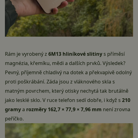
Rám je vyrobený z
6M13 hliníkové slitiny
s příměsí
magnézia, křemíku, mědi a dalších prvků. Výsledek?
Pevný, příjemně chladivý na dotek a překvapivě odolný
proti poškrábání. Záda jsou z vláknového skla s
matným povrchem, který otisky nechytá tak brutálně
jako lesklé sklo. V ruce telefon sedí dobře, i když s
210
gramy
a
rozměry 162,7 × 77,9 × 7,96 mm
není zrovna
peříčko.