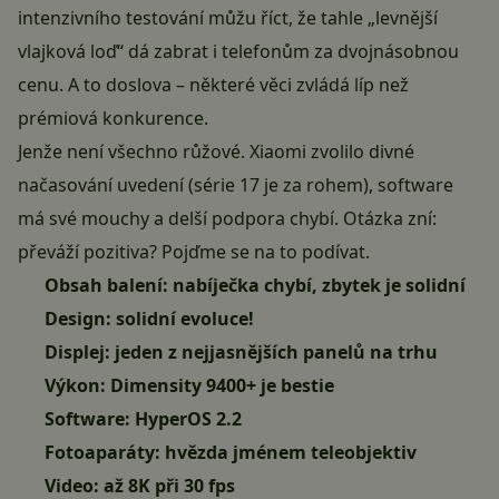
intenzivního testování můžu říct, že tahle „levnější
vlajková loď“ dá zabrat i telefonům za dvojnásobnou
cenu. A to doslova – některé věci zvládá líp než
prémiová konkurence.
Jenže není všechno růžové. Xiaomi zvolilo divné
načasování uvedení (série 17 je za rohem), software
má své mouchy a delší podpora chybí. Otázka zní:
převáží pozitiva? Pojďme se na to podívat.
Obsah balení: nabíječka chybí, zbytek je solidní
Design: solidní evoluce!
Displej: jeden z nejjasnějších panelů na trhu
Výkon: Dimensity 9400+ je bestie
Software: HyperOS 2.2
Fotoaparáty: hvězda jménem teleobjektiv
Video: až 8K při 30 fps