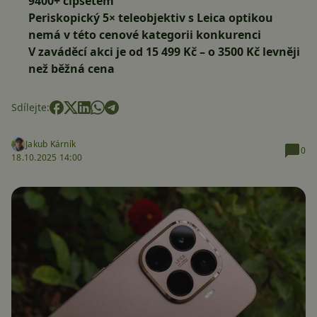
9400+ čipsetem
Periskopický 5× teleobjektiv s Leica optikou
nemá v této cenové kategorii konkurenci
V zaváděcí akci je od 15 499 Kč – o 3500 Kč levněji
než běžná cena
Sdílejte:
Jakub Kárník
0
18.10.2025 14:00