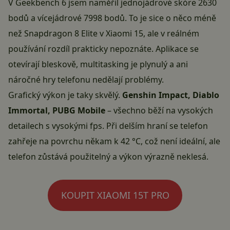
V Geekbench 6 jsem naměřil jednojádrové skóre 2630
bodů a vícejádrové 7998 bodů. To je sice o něco méně
než Snapdragon 8 Elite v Xiaomi 15, ale v reálném
používání rozdíl prakticky nepoznáte. Aplikace se
otevírají bleskově, multitasking je plynulý a ani
náročné hry telefonu nedělají problémy.
Grafický výkon je taky skvělý.
Genshin Impact, Diablo
Immortal, PUBG Mobile
– všechno běží na vysokých
detailech s vysokými fps. Při delším hraní se telefon
zahřeje na povrchu někam k 42 °C, což není ideální, ale
telefon zůstává použitelný a výkon výrazně neklesá.
KOUPIT XIAOMI 15T PRO