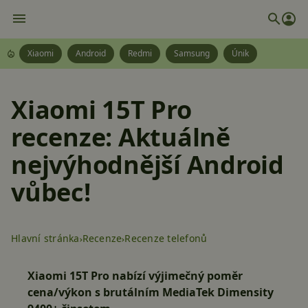
Xiaomi
Android
Redmi
Samsung
Únik
Xiaomi 15T Pro
recenze: Aktuálně
nejvýhodnější Android
vůbec!
Hlavní stránka
Recenze
Recenze telefonů
Xiaomi 15T Pro nabízí výjimečný poměr
cena/výkon s brutálním MediaTek Dimensity