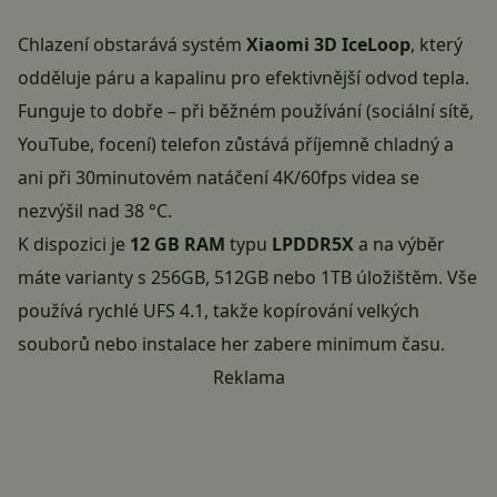
Chlazení obstarává systém
Xiaomi 3D IceLoop
, který
odděluje páru a kapalinu pro efektivnější odvod tepla.
Funguje to dobře – při běžném používání (sociální sítě,
YouTube, focení) telefon zůstává příjemně chladný a
ani při 30minutovém natáčení 4K/60fps videa se
nezvýšil nad 38 °C.
K dispozici je
12 GB RAM
typu
LPDDR5X
a na výběr
máte varianty s 256GB, 512GB nebo 1TB úložištěm. Vše
používá rychlé UFS 4.1, takže kopírování velkých
souborů nebo instalace her zabere minimum času.
Reklama