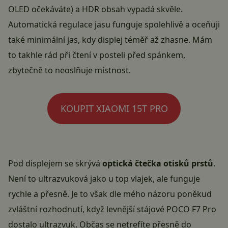
OLED očekáváte) a HDR obsah vypadá skvěle.
Automatická regulace jasu funguje spolehlivě a oceňuji
také minimální jas, kdy displej téměř až zhasne. Mám
to takhle rád při čtení v posteli před spánkem,
zbytečně to neoslňuje místnost.
KOUPIT XIAOMI 15T PRO
Pod displejem se skrývá
optická čtečka otisků prstů
.
Není to ultrazvuková jako u top vlajek, ale funguje
rychle a přesně. Je to však dle mého názoru poněkud
zvláštní rozhodnutí, když levnější stájové POCO F7 Pro
dostalo ultrazvuk. Občas se netrefíte přesně do