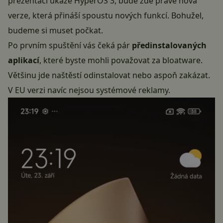
prezentaci ukáže HyperOS 3, bude zde právě nová
verze, která přináší spoustu nových funkcí. Bohužel,
budeme si muset počkat.
Po prvním spuštění vás čeká pár
předinstalovaných
aplikací
, které byste mohli považovat za bloatware.
Většinu jde naštěstí odinstalovat nebo aspoň zakázat.
V EU verzi navíc nejsou systémové reklamy.