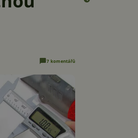
tnou
7 komentářů