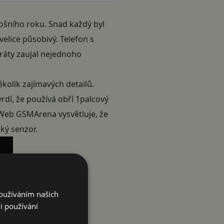
tošního roku. Snad každý byl
elice působivý. Telefon s
ráty zaujal nejednoho
ěkolik zajímavých detailů.
vrdí, že používá obří 1palcový
. Web
GSMArena
vysvětluje, že
lký senzor.
Používáním našich
i používání