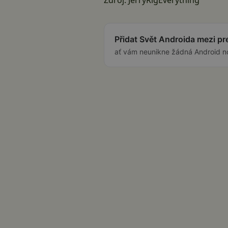
Zdroj:
JerryRigEverything
Přidat Svět Androida mezi p
ať vám neunikne žádná Android n