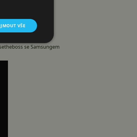
IJMOUT VŠE
osetheboss se
Samsungem