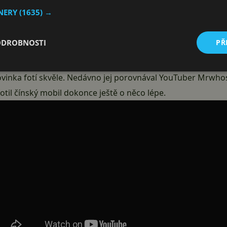
TNERY
(1635) →
ODROBNOSTI
PŘ
novinka fotí skvěle. Nedávno jej porovnával YouTuber Mrwh
fotil čínský mobil dokonce ještě o něco lépe.