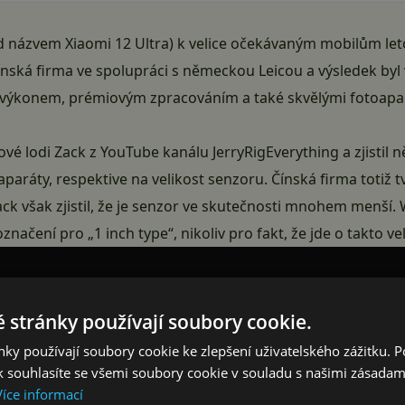
pod názvem Xiaomi 12 Ultra) k velice očekávaným mobilům le
nská firma ve spolupráci s německou Leicou a výsledek byl v
 výkonem, prémiovým zpracováním a také skvělými fotoapa
ové lodi Zack z YouTube kanálu JerryRigEverything a zjistil n
paráty, respektive na velikost senzoru. Čínská firma totiž t
ack však zjistil, že je senzor ve skutečnosti mnohem menší
načení pro „1 inch type“, nikoliv pro fakt, že jde o takto ve
 stránky používají soubory cookie.
ky používají soubory cookie ke zlepšení uživatelského zážitku. 
 souhlasíte se všemi soubory cookie v souladu s našimi zásadam
Více informací