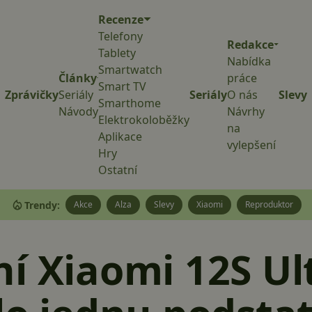
Recenze
Telefony
Redakce
Tablety
Nabídka
Smartwatch
Články
práce
Smart TV
Zprávičky
Seriály
Seriály
O nás
Slevy
Smarthome
Návody
Návrhy
Elektrokoloběžky
na
Aplikace
vylepšení
Hry
Ostatní
Trendy:
Akce
Alza
Slevy
Xiaomi
Reproduktor
í Xiaomi 12S Ul