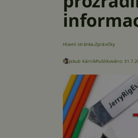
prozradi
informac
Hlavní stránka
Zprávičky
Jakub Kárník
Publikováno:
31.7.2