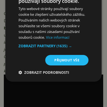
používají soubory cookie.
Tyto webové stránky používají soubory
Cílem je rychlejší diagnostika problémů
cookie ke zlepšení uživatelského zážitku.
Používáním našich webových stránek
David Weston,
viceprezident pro podnikovou a OS
souhlasíte se všemi soubory cookie v
bezpečnost
v Microsoftu, v rozhovoru pro The Verge
souladu s našimi zásadami používání
uvedl:
„Jde o snahu o jasnost a poskytnutí lepších
souborů cookie.
Více informací
informací, které umožní nám i zákazníkům rychle zjistit
ZOBRAZIT PARTNERY
(1635) →
jádro problému, abychom ho mohli rychleji opravit.
Částečně jde o přehlednější informace o tom, co přesně se
PŘIJMOUT VŠE
pokazilo, zda jde o problém Windows nebo nějaké
komponenty.“
ZOBRAZIT PODROBNOSTI