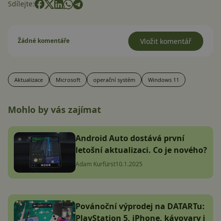
Sdílejte:
Žádné komentáře
Vložit komentář
Aktualizace
Microsoft
operační systém
Windows 11
Mohlo by vás zajímat
Android Auto dostává první
letošní aktualizaci. Co je nového?
Adam Kurfürst
10.1.2025
Povánoční výprodej na DATARTu:
PlayStation 5, iPhone, kávovary i