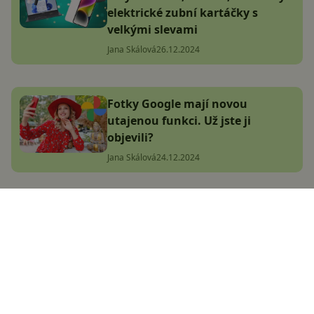
elektrické zubní kartáčky s
velkými slevami
Jana Skálová
26.12.2024
Fotky Google mají novou
utajenou funkci. Už jste ji
objevili?
Jana Skálová
24.12.2024
Novoroční výprodej Godeal24:
Získejte Microsoft Office 2021 Pro
za 882 Kč za Life a klíče k
Windows 11 Pro levněji
Komerční článek
9.1.2025