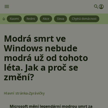
Xiaomi
Redmi
Akce
Sleva
Chytrá domácnost
Modrá smrt ve
Windows nebude
modrá už od tohoto
léta. Jak a proč se
změní?
Hlavní stránka
Zprávičky
Microsoft mění legendární modrou smrt za