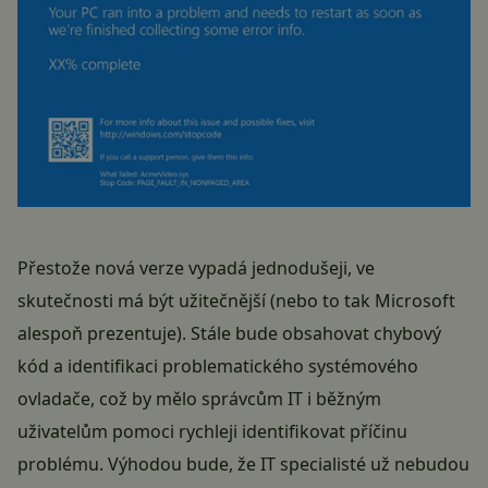
Přestože nová verze vypadá jednodušeji, ve
skutečnosti má být užitečnější (nebo to tak Microsoft
alespoň prezentuje). Stále bude obsahovat chybový
kód a identifikaci problematického systémového
ovladače, což by mělo správcům IT i běžným
uživatelům pomoci rychleji identifikovat příčinu
problému. Výhodou bude, že IT specialisté už nebudou