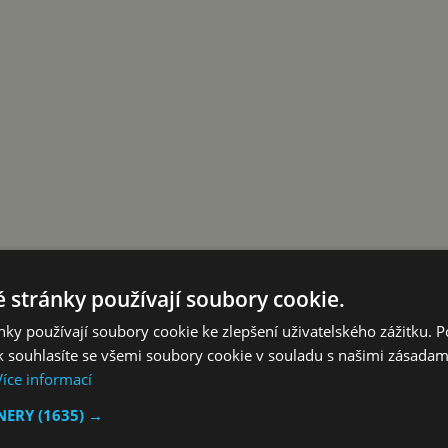
 stránky používají soubory cookie.
referované stránky na Google
ky používají soubory cookie ke zlepšení uživatelského zážitku. 
ovinka nebo sleva
 souhlasíte se všemi soubory cookie v souladu s našimi zásadam
Více informací
TNERY
(1635) →
 to všichni, ví to i náš cholerický šéfredaktor Karel Drda, k