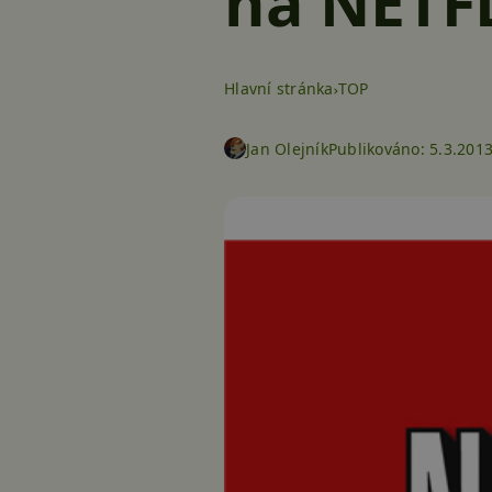
na NETF
Hlavní stránka
TOP
Jan Olejník
Publikováno:
5.3.2013