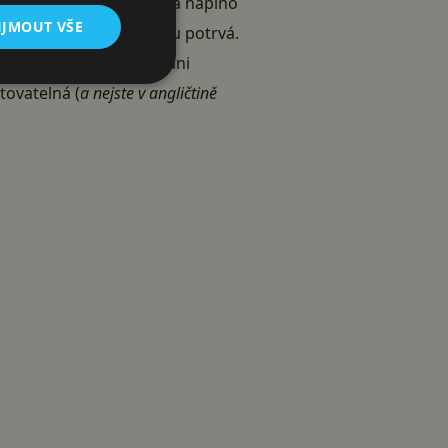
itální éra se tam rozjela naplno
IJMOUT VŠE
 nejspíš to ještě chvilku potrvá.
tuje východisko a není ani
tovatelná (
a nejste v angličtině