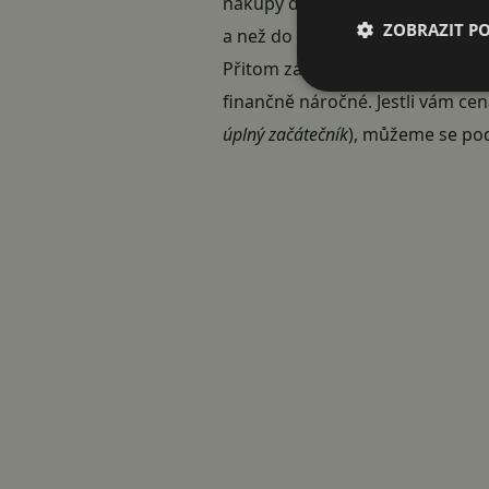
nákupy do Německa a i když třeba
ZOBRAZIT P
a než do naší kotliny dorazí něja
Přitom zákazníci ochotní utratit
finančně náročné. Jestli vám cen
úplný začátečník
), můžeme se pod