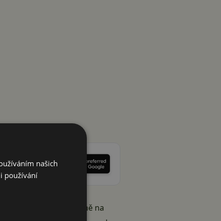
Používáním našich
i používání
terý jezdí dvakrát měsíčně na