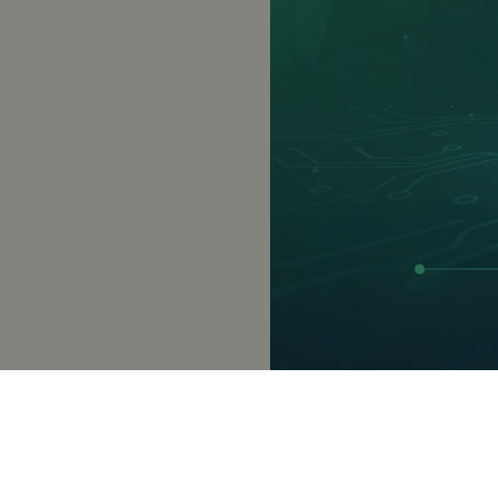
O autorovi
Jan Olejník