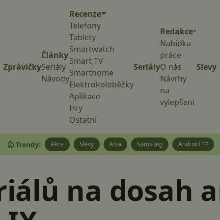
Recenze
Telefony
Redakce
Tablety
Nabídka
Smartwatch
Články
práce
Smart TV
Zprávičky
Seriály
Seriály
O nás
Slevy
Smarthome
Návody
Návrhy
Elektrokoloběžky
na
Aplikace
vylepšení
Hry
Ostatní
Trendy:
Akce
Slevy
Alza
Samsung
Android 17
eriálů na dosah 