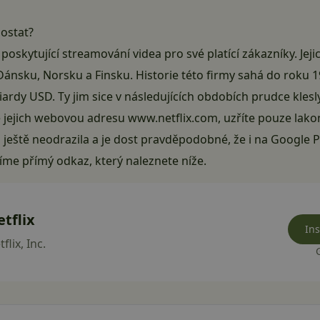
dostat?
poskytující streamování videa pro své platící zákazníky. Jejic
 Dánsku, Norsku a Finsku. Historie této firmy sahá do roku 
iliardy USD. Ty jim sice v následujících obdobích prudce klesl
e jejich webovou adresu
www.netflix.com
, uzříte pouze lako
ještě neodrazila a je dost pravděpodobné, že i na Google Pl
íme přímý odkaz, který naleznete níže.
tflix
Ins
flix, Inc.