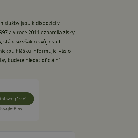
h služby jsou k dispozici v
1997 a v roce 2011 oznámila zisky
y, stále se však o svůj osud
nickou hlášku informující vás o
ay budete hledat oficiální
talovat (Free)
Google Play