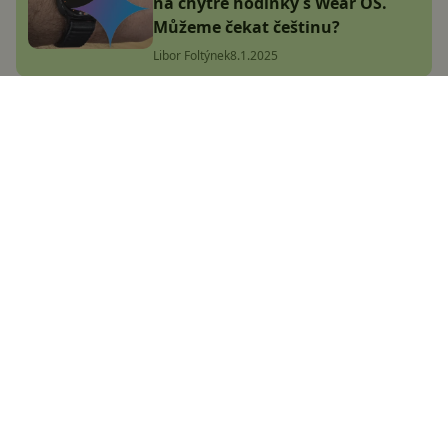
na chytré hodinky s Wear OS.
Můžeme čekat češtinu?
Libor Foltýnek
8.1.2025
Bestseller na obzoru! Garmin
Instinct 3 jsou tady, mají
AMOLED a odolné tělo
Adam Kurfürst
8.1.2025
Sláva! Samsung vylepší
oblíbenou aplikaci Good Lock a
umístí ji na Google Play
Adam Kurfürst
3.1.2025
Samsung bude mít vážnou