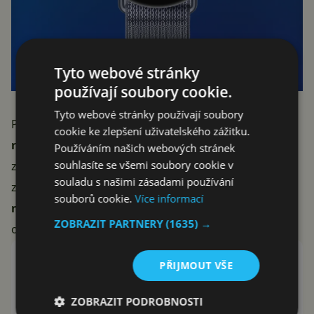
Tyto webové stránky
používají soubory cookie.
Tyto webové stránky používají soubory
Psát jde dvěma způsoby:
klasicky text, nebo zprávu
cookie ke zlepšení uživatelského zážitku.
rovnou nadiktujete jako hlasovku
. Příchozí hlasové
Používáním našich webových stránek
souhlasíte se všemi soubory cookie v
zprávy si na hodinkách i přehrajete. Po ruce máte i
souladu s našimi zásadami používání
základní správu konverzací –
chat ztlumíte, připnete
souborů cookie.
Více informací
nahoru nebo smažete zprávu
, kterou jste poslali
ZOBRAZIT PARTNERY
(1635) →
omylem.
Máte Pixel Watch? Obří
PŘIJMOUT VŠE
aktualizace Wear OS 7 dorazí co
nevidět!
ZOBRAZIT PODROBNOSTI