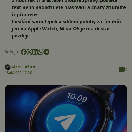
Z hodinek si přečtete i dlouhé zprávy, pošlete
text nebo nadiktujete hlasovku a chaty ztlumíte
či připnete
Posílání samolepek a sdílení polohy zatím míří
jen na Apple Watch, Wear OS je má dostat
později
Sdílejte:
Adam Kurfürst
0
18.6.2026 12:00