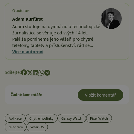
O autorovi
Adam Kurfürst
Adam studuje na gymnáziu a technologické
žurnalistice se věnuje od svých 14 let.
Pakliže pomineme jeho vášeň pro chytré
telefony, tablety a příslušenství, rád se…
Více o autorovi
Sdílejte:
Žádné komentáře
Vložit komentář
Aplikace
Chytré hodinky
Galaxy Watch
Pixel Watch
telegram
Wear OS