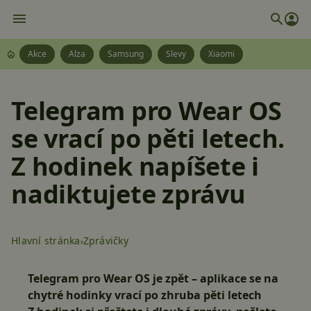
Akce
Alza
Samsung
Slevy
Xiaomi
Telegram pro Wear OS
se vrací po pěti letech.
Z hodinek napíšete i
nadiktujete zprávu
Hlavní stránka
Zprávičky
Telegram pro Wear OS je zpět – aplikace se na
chytré hodinky vrací po zhruba pěti letech